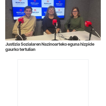
Justizia Sozialaren Nazinoarteko eguna hizpide
gaurko tertulian