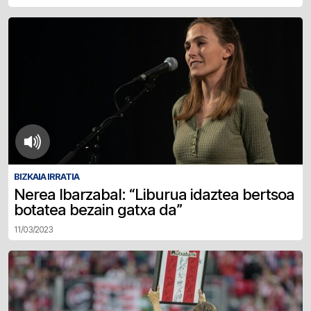
BIZKAIA IRRATIA
Nerea Ibarzabal: “Liburua idaztea bertsoa
botatea bezain gatxa da”
11/03/2023