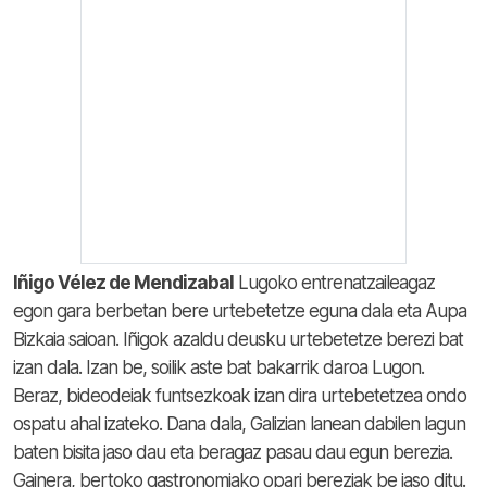
Iñigo Vélez de Mendizabal
Lugoko entrenatzaileagaz
egon gara berbetan bere urtebetetze eguna dala eta Aupa
Bizkaia saioan. Iñigok azaldu deusku urtebetetze berezi bat
izan dala. Izan be, soilik aste bat bakarrik daroa Lugon.
Beraz, bideodeiak funtsezkoak izan dira urtebetetzea ondo
ospatu ahal izateko. Dana dala, Galizian lanean dabilen lagun
baten bisita jaso dau eta beragaz pasau dau egun berezia.
Gainera, bertoko gastronomiako opari bereziak be jaso ditu.