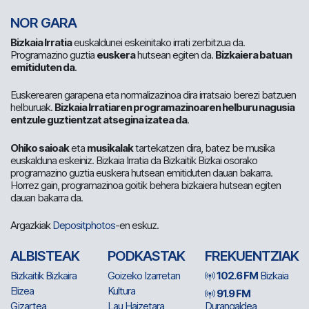
NOR GARA
Bizkaia Irratia
euskaldunei eskeinitako irrati zerbitzua da.
Programazino guztia
euskera
hutsean egiten da.
Bizkaiera batuan
emitiduten da
.
Euskerearen garapena eta normalizazinoa dira irratsaio berezi batzuen
helburuak.
Bizkaia Irratiaren programazinoaren helburu nagusia
entzule guztientzat atsegina izatea da
.
Ohiko saioak
eta
musikalak
tartekatzen dira, batez be musika
euskalduna eskeiniz. Bizkaia Irratia da Bizkaitik Bizkai osorako
programazino guztia euskera hutsean emitiduten dauan bakarra.
Horrez gain, programazinoa goitik behera bizkaiera hutsean egiten
dauan bakarra da.
Argazkiak
Depositphotos
-en eskuz.
ALBISTEAK
PODKASTAK
FREKUENTZIAK
Bizkaitik Bizkaira
Goizeko Izarretan
102.6 FM
Bizkaia
Elizea
Kultura
91.9 FM
Gizartea
Lau Haizetara
Durangaldea