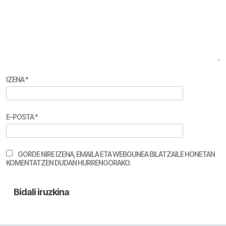
IZENA
*
E-POSTA
*
GORDE NIRE IZENA, EMAILA ETA WEBGUNEA BILATZAILE HONETAN
KOMENTATZEN DUDAN HURRENGORAKO.