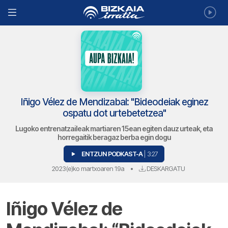
Iñigo Vélez de Mendizabal: "Bideodeiak eginez
ospatu dot urtebetetzea"
Lugoko entrenatzaileak martiaren 15ean egiten dauz urteak, eta
horregaitik beragaz berba egin dogu
ENTZUN PODKAST-A
| 3:27
2023(e)ko martxoaren 19a
•
DESKARGATU
Iñigo Vélez de