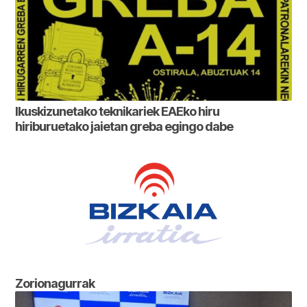
Ikuskizunetako teknikariek EAEko hiru
hiriburuetako jaietan greba egingo dabe
Zorionagurrak