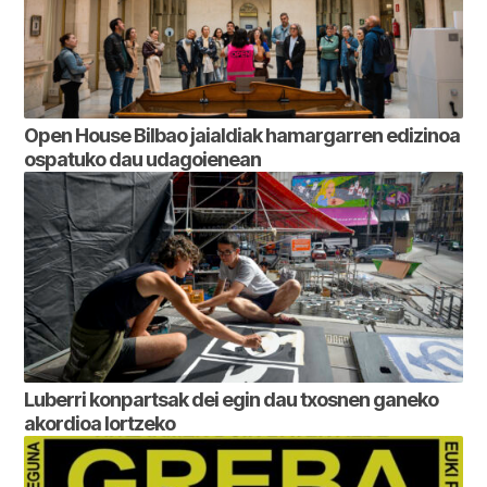
Open House Bilbao jaialdiak hamargarren edizinoa
ospatuko dau udagoienean
Luberri konpartsak dei egin dau txosnen ganeko
akordioa lortzeko