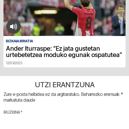
BIZKAIA IRRATIA
Ander Iturraspe: “Ez jata gustetan
urtebetetzea moduko egunak ospatutea”
12/03/2023
UTZI ERANTZUNA
Zure e-posta helbidea ez da argitaratuko.
Beharrezko eremuak
*
markatuta daude
IRUZKINA
*