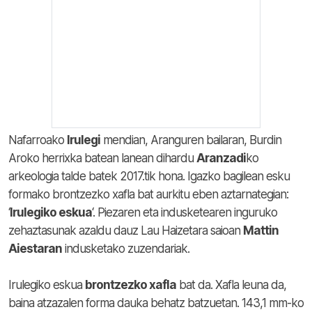
Nafarroako
Irulegi
mendian, Aranguren bailaran, Burdin
Aroko herrixka batean lanean dihardu
Aranzadi
ko
arkeologia talde batek 2017.tik hona. Igazko bagilean esku
formako brontzezko xafla bat aurkitu eben aztarnategian:
‘
Irulegiko eskua
‘. Piezaren eta indusketearen inguruko
zehaztasunak azaldu dauz Lau Haizetara saioan
Mattin
Aiestaran
indusketako zuzendariak.
Irulegiko eskua
brontzezko xafla
bat da. Xafla leuna da,
baina atzazalen forma dauka behatz batzuetan. 143,1 mm-ko