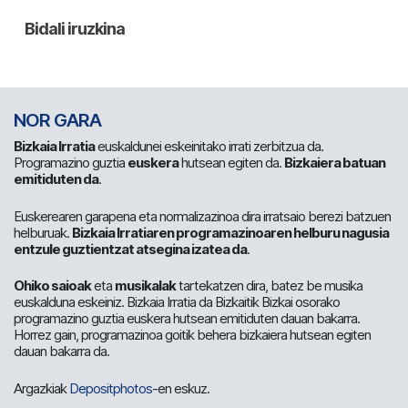
NOR GARA
Bizkaia Irratia
euskaldunei eskeinitako irrati zerbitzua da.
Programazino guztia
euskera
hutsean egiten da.
Bizkaiera batuan
emitiduten da
.
Euskerearen garapena eta normalizazinoa dira irratsaio berezi batzuen
helburuak.
Bizkaia Irratiaren programazinoaren helburu nagusia
entzule guztientzat atsegina izatea da
.
Ohiko saioak
eta
musikalak
tartekatzen dira, batez be musika
euskalduna eskeiniz. Bizkaia Irratia da Bizkaitik Bizkai osorako
programazino guztia euskera hutsean emitiduten dauan bakarra.
Horrez gain, programazinoa goitik behera bizkaiera hutsean egiten
dauan bakarra da.
Argazkiak
Depositphotos
-en eskuz.