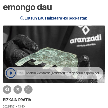
emongo dau
Entzun ‘Lau Haizetara’-ko podkastak
Mattin Aiestaran (Aranzadi): "Ez gendun espero holako oihartzunik" | Lau Haizetara
16:08
BIZKAIA IRRATIA
2022/11/21 • 13:40