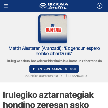
Mattin Aiestaran (Aranzadi): "Ez gendun espero
holako oihartzunik"
'Irulegiko eskua' baskoieraz idatzitako lekukotasun zaharrena da
ENTZUN PODKAST-A
| 16:08
2022(e)ko azaroaren 21a
•
DESKARGATU
Irulegiko aztarnategiak
hondino zeresan asko