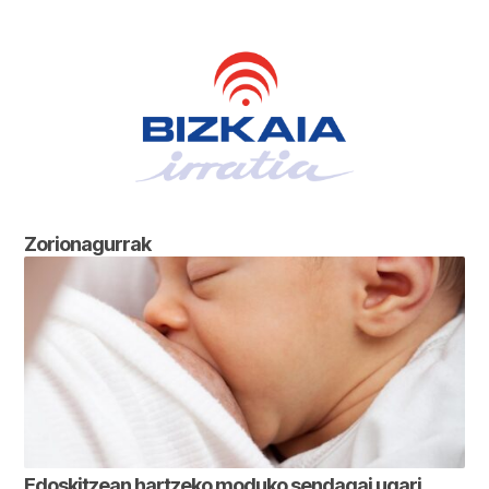
Zorionagurrak
Edoskitzean hartzeko moduko sendagai ugari