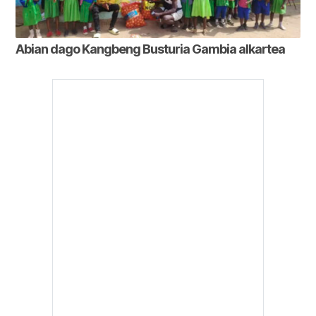
Abian dago Kangbeng Busturia Gambia alkartea