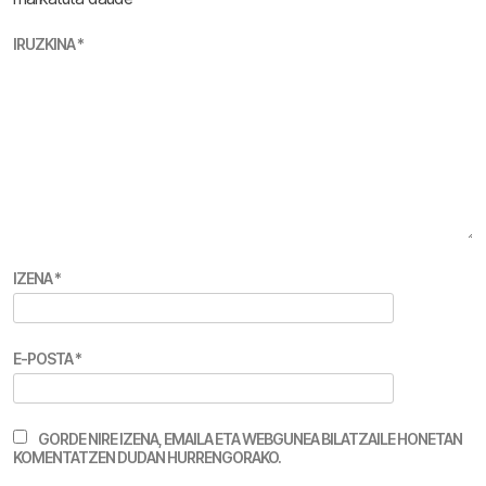
IRUZKINA
*
IZENA
*
E-POSTA
*
GORDE NIRE IZENA, EMAILA ETA WEBGUNEA BILATZAILE HONETAN
KOMENTATZEN DUDAN HURRENGORAKO.