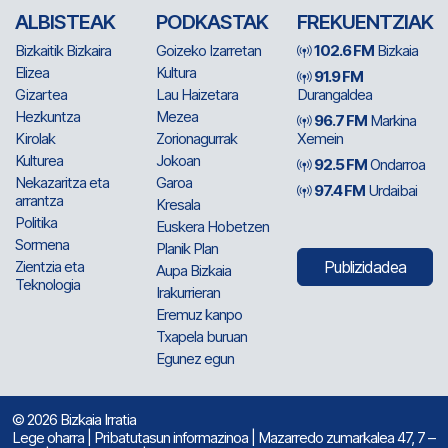
ALBISTEAK
PODKASTAK
FREKUENTZIAK
Bizkaitik Bizkaira
Goizeko Izarretan
102.6 FM
Bizkaia
Elizea
Kultura
91.9 FM
Gizartea
Lau Haizetara
Durangaldea
Hezkuntza
Mezea
96.7 FM
Markina
Kirolak
Zorionagurrak
Xemein
Kulturea
Jokoan
92.5 FM
Ondarroa
Nekazaritza eta
Garoa
97.4 FM
Urdaibai
arrantza
Kresala
Politika
Euskera Hobetzen
Sormena
Planik Plan
Zientzia eta
Publizidadea
Aupa Bizkaia
Teknologia
Irakurrieran
Eremuz kanpo
Txapela buruan
Egunez egun
© 2026 Bizkaia Irratia
Lege oharra
|
Pribatutasun informazinoa
| Mazarredo zumarkalea 47, 7 –