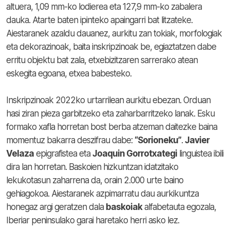
altuera, 1,09 mm-ko lodierea eta 127,9 mm-ko zabalera
dauka. Atarte baten ipinteko apaingarri bat litzateke.
Aiestaranek azaldu dauanez, aurkitu zan tokiak, morfologiak
eta dekorazinoak, baita inskripzinoak be, egiaztatzen dabe
erritu objektu bat zala, etxebizitzaren sarrerako atean
eskegita egoana, etxea babesteko.
Inskripzinoak 2022ko urtarrilean aurkitu ebezan. Orduan
hasi ziran pieza garbitzeko eta zaharbarritzeko lanak. Esku
formako xafla horretan bost berba atzeman daitezke baina
momentuz bakarra deszifrau dabe:
“Sorioneku”
.
Javier
Velaza
epigrafistea eta
Joaquin Gorrotxategi
linguistea ibili
dira lan horretan. Baskoien hizkuntzan idatzitako
lekukotasun zaharrena da, orain 2.000 urte baino
gehiagokoa. Aiestaranek azpimarratu dau aurkikuntza
honegaz argi geratzen dala
baskoiak
alfabetauta egozala,
Iberiar peninsulako garai haretako herri asko lez.