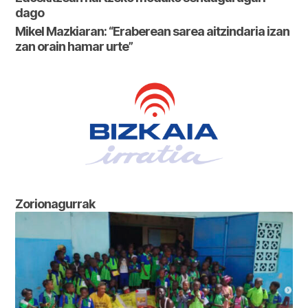
dago
Mikel Mazkiaran: “Eraberean sarea aitzindaria izan
zan orain hamar urte”
Zorionagurrak