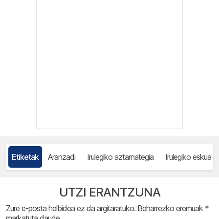
Etiketak
Aranzadi
Irulegiko aztarnategia
Irulegiko eskua
UTZI ERANTZUNA
Zure e-posta helbidea ez da argitaratuko.
Beharrezko eremuak
*
markatuta daude