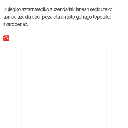
Irulegiko aztarnategiko zuzendariak lanean segiduteko
asmoa azaldu dau, pieza eta arrasto gehiago topetako
itxaropenaz.