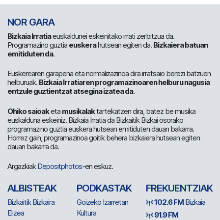
NOR GARA
Bizkaia Irratia
euskaldunei eskeinitako irrati zerbitzua da.
Programazino guztia
euskera
hutsean egiten da.
Bizkaiera batuan
emitiduten da
.
Euskerearen garapena eta normalizazinoa dira irratsaio berezi batzuen
helburuak.
Bizkaia Irratiaren programazinoaren helburu nagusia
entzule guztientzat atsegina izatea da
.
Ohiko saioak
eta
musikalak
tartekatzen dira, batez be musika
euskalduna eskeiniz. Bizkaia Irratia da Bizkaitik Bizkai osorako
programazino guztia euskera hutsean emitiduten dauan bakarra.
Horrez gain, programazinoa goitik behera bizkaiera hutsean egiten
dauan bakarra da.
Argazkiak
Depositphotos
-en eskuz.
ALBISTEAK
PODKASTAK
FREKUENTZIAK
Bizkaitik Bizkaira
Goizeko Izarretan
102.6 FM
Bizkaia
Elizea
Kultura
91.9 FM