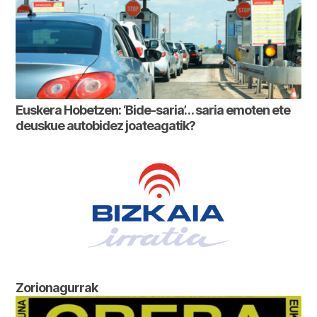
Euskera Hobetzen: ‘Bide-saria’… saria emoten ete
deuskue autobidez joateagatik?
Zorionagurrak