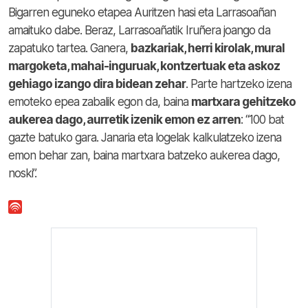
Bigarren eguneko etapea Auritzen hasi eta Larrasoañan
amaituko dabe. Beraz, Larrasoañatik Iruñera joango da
zapatuko tartea. Ganera,
bazkariak, herri kirolak, mural
margoketa, mahai-inguruak, kontzertuak eta askoz
gehiago izango dira bidean zehar
. Parte hartzeko izena
emoteko epea zabalik egon da, baina
martxara gehitzeko
aukerea dago, aurretik izenik emon ez arren
: “100 bat
gazte batuko gara. Janaria eta logelak kalkulatzeko izena
emon behar zan, baina martxara batzeko aukerea dago,
noski”.