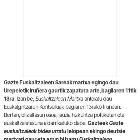
Gazte Euskaltzaleen Sareak martxa egingo dau
Urepeletik Iruñera gaurtik zapatura arte, bagilaren 11tik
13ra
. Izan be,
Euskaltzaleon Martxa
antolatu dau
Euskalgintzaren Kontseiluak bagilaren 13rako Iruñean.
Bertan, ofizialtasun osoa, jauzia hizkuntza politiketan eta
euskaltzaletasuna aldarrikatuko dabe.
Gazteek
Gazte
euskaltzaleok bidea urratu
lelopean ekingo deutsie
martxari gaur eta egun bi barru
Euskaltzaleon