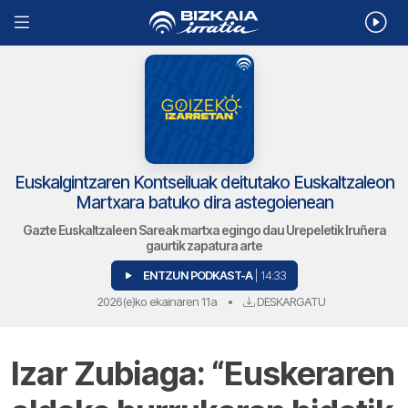
Euskalgintzaren Kontseiluak deitutako Euskaltzaleon
Martxara batuko dira astegoienean
Gazte Euskaltzaleen Sareak martxa egingo dau Urepeletik Iruñera
gaurtik zapatura arte
ENTZUN PODKAST-A
| 14:33
2026(e)ko ekainaren 11a
•
DESKARGATU
Izar Zubiaga: “Euskeraren