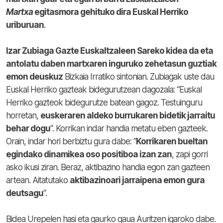
Martxa
egitasmora gehituko dira Euskal Herriko
uriburuan
.
Izar Zubiaga Gazte Euskaltzaleen Sareko kidea da eta
antolatu daben martxaren inguruko zehetasun guztiak
emon deuskuz
Bizkaia Irratiko sintonian. Zubiagak uste dau
Euskal Herriko gazteak bidegurutzean dagozala: “Euskal
Herriko gazteok bidegurutze batean gagoz. Testuinguru
horretan,
euskeraren aldeko burrukaren bidetik jarraitu
behar dogu
“. Korrikan indar handia metatu eben gazteek.
Orain, indar hori berbiztu gura dabe: “
Korrikaren bueltan
egindako dinamikea oso positiboa izan zan
, zapi gorri
asko ikusi ziran. Beraz, aktibazino handia egon zan gazteen
artean. Aitatutako
aktibazinoari jarraipena emon gura
deutsagu
“.
Bidea Urepelen hasi eta gaurko gaua Auritzen igaroko dabe.