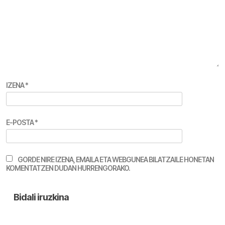
IZENA
*
E-POSTA
*
GORDE NIRE IZENA, EMAILA ETA WEBGUNEA BILATZAILE HONETAN
KOMENTATZEN DUDAN HURRENGORAKO.