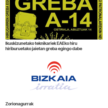
Ikuskizunetako teknikariek EAEko hiru
hiriburuetako jaietan greba egingo dabe
Zorionagurrak