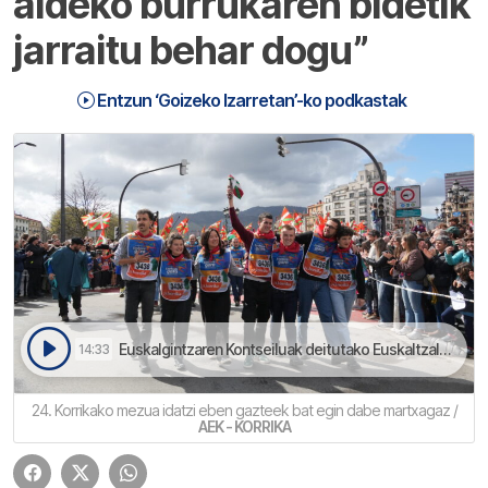
aldeko burrukaren bidetik
jarraitu behar dogu”
Entzun ‘Goizeko Izarretan’-ko podkastak
Euskalgintzaren Kontseiluak deitutako Euskaltzaleon Martxara batuko dira astegoienean | Goizeko Izarretan
14:33
24. Korrikako mezua idatzi eben gazteek bat egin dabe martxagaz /
AEK - KORRIKA