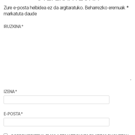
Zure e-posta helbidea ez da argitaratuko.
Beharrezko eremuak
*
markatuta daude
IRUZKINA
*
IZENA
*
E-POSTA
*