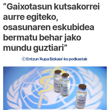
“Gaixotasun kutsakorrei
aurre egiteko,
osasunaren eskubidea
bermatu behar jako
mundu guztiari”
Entzun ‘Aupa Bizkaia’-ko podkastak