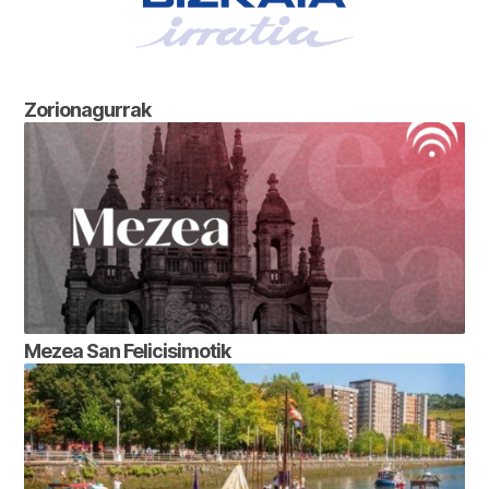
Zorionagurrak
Mezea San Felicisimotik