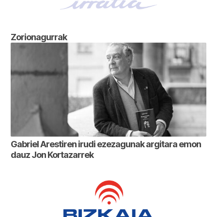
Zorionagurrak
Gabriel Arestiren irudi ezezagunak argitara emon
dauz Jon Kortazarrek