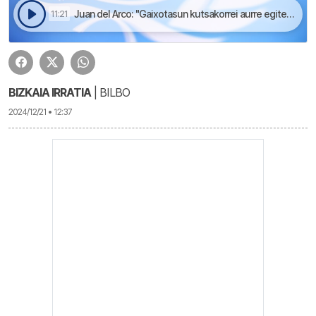
Juan del Arco: "Gaixotasun kutsakorrei aurre egiteko, osasunaren eskubidea bermatu behar jako mundu guztiari" | Aupa Bizkaia
11:21
BIZKAIA IRRATIA
| BILBO
2024/12/21 • 12:37