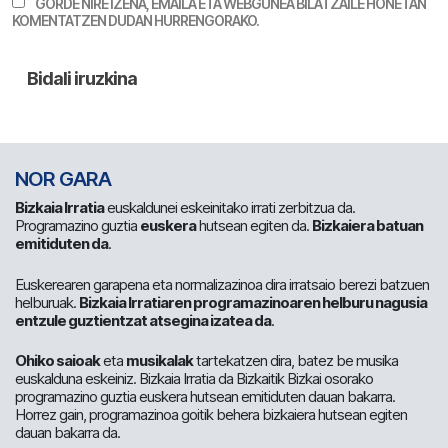
GORDE NIRE IZENA, EMAILA ETA WEBGUNEA BILATZAILE HONETAN
KOMENTATZEN DUDAN HURRENGORAKO.
NOR GARA
Bizkaia Irratia
euskaldunei eskeinitako irrati zerbitzua da.
Programazino guztia
euskera
hutsean egiten da.
Bizkaiera batuan
emitiduten da
.
Euskerearen garapena eta normalizazinoa dira irratsaio berezi batzuen
helburuak.
Bizkaia Irratiaren programazinoaren helburu nagusia
entzule guztientzat atsegina izatea da
.
Ohiko saioak
eta
musikalak
tartekatzen dira, batez be musika
euskalduna eskeiniz. Bizkaia Irratia da Bizkaitik Bizkai osorako
programazino guztia euskera hutsean emitiduten dauan bakarra.
Horrez gain, programazinoa goitik behera bizkaiera hutsean egiten
dauan bakarra da.