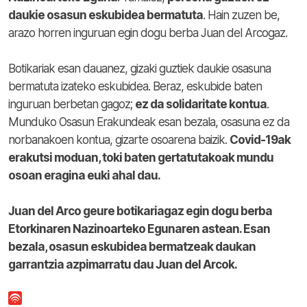
daukie osasun eskubidea bermatuta
. Hain zuzen be,
arazo horren inguruan egin dogu berba Juan del Arcogaz.
Botikariak esan dauanez, gizaki guztiek daukie osasuna
bermatuta izateko eskubidea. Beraz, eskubide baten
inguruan berbetan gagoz;
ez da solidaritate kontua
.
Munduko Osasun Erakundeak esan bezala, osasuna ez da
norbanakoen kontua, gizarte osoarena baizik.
Covid-19ak
erakutsi moduan, toki baten gertatutakoak mundu
osoan eragina euki ahal dau.
Juan del Arco geure botikariagaz egin dogu berba
Etorkinaren Nazinoarteko Egunaren astean. Esan
bezala, osasun eskubidea bermatzeak daukan
garrantzia azpimarratu dau Juan del Arcok.