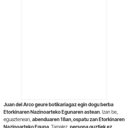
Juan del Arco geure botikariagaz egin dogu berba
Etorkinaren Nazinoarteko Egunaren astean
. Izan be,
eguaztenean,
abenduaren 18an, ospatu zan Etorkinaren
Nazinoarteko Eguna
. Tamalez,
persona guztiek ez