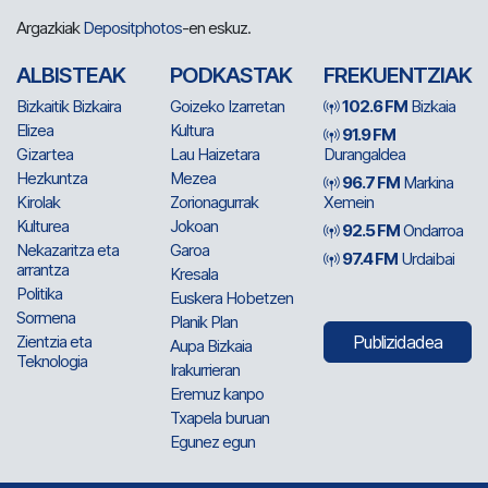
Argazkiak
Depositphotos
-en eskuz.
ALBISTEAK
PODKASTAK
FREKUENTZIAK
Bizkaitik Bizkaira
Goizeko Izarretan
102.6 FM
Bizkaia
Elizea
Kultura
91.9 FM
Gizartea
Lau Haizetara
Durangaldea
Hezkuntza
Mezea
96.7 FM
Markina
Kirolak
Zorionagurrak
Xemein
Kulturea
Jokoan
92.5 FM
Ondarroa
Nekazaritza eta
Garoa
97.4 FM
Urdaibai
arrantza
Kresala
Politika
Euskera Hobetzen
Sormena
Planik Plan
Zientzia eta
Publizidadea
Aupa Bizkaia
Teknologia
Irakurrieran
Eremuz kanpo
Txapela buruan
Egunez egun