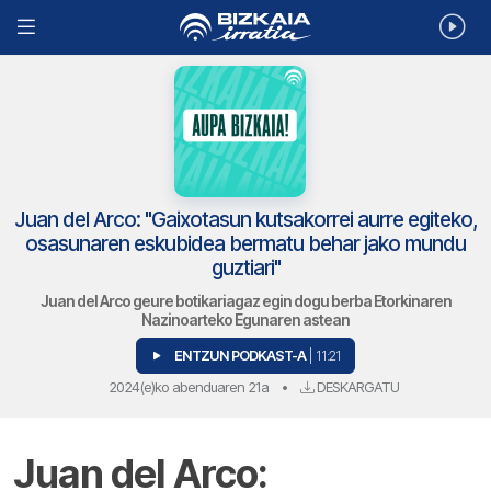
Juan del Arco: "Gaixotasun kutsakorrei aurre egiteko,
osasunaren eskubidea bermatu behar jako mundu
guztiari"
Juan del Arco geure botikariagaz egin dogu berba Etorkinaren
Nazinoarteko Egunaren astean
ENTZUN PODKAST-A
| 11:21
2024(e)ko abenduaren 21a
•
DESKARGATU
Juan del Arco: