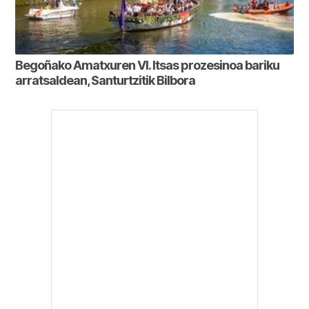
Begoñako Amatxuren VI. Itsas prozesinoa bariku
arratsaldean, Santurtzitik Bilbora