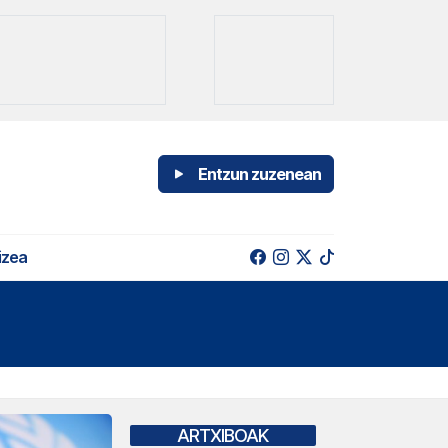
Entzun zuzenean
izea
ARTXIBOAK