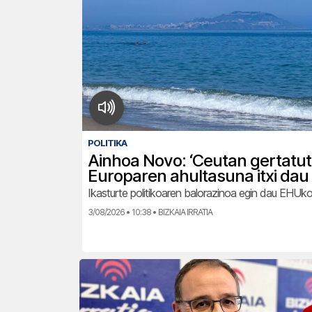
POLITIKA
Ainhoa Novo: ‘Ceutan gertatu
Europaren ahultasuna itxi dau 
Ikasturte politikoaren balorazinoa egin dau EHUko
3/08/2026 • 10:38 • BIZKAIA IRRATIA