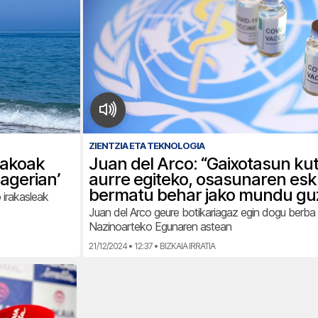
ZIENTZIA ETA TEKNOLOGIA
takoak
Juan del Arco: “Gaixotasun ku
agerian’
aurre egiteko, osasunaren es
bermatu behar jako mundu guz
 irakasleak
Juan del Arco geure botikariagaz egin dogu berba
Nazinoarteko Egunaren astean
21/12/2024 • 12:37 • BIZKAIA IRRATIA