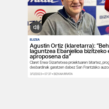
ELIZEA
Agustin Ortiz (klaretarra): “Be
laguntzea Ebanjelioa bizitzeko 
aproposena da”
Claret Enea Gizartetxea proiektuaren bitartez, pr
desbardinak garatzen dabez San Frantzisko auzo
3/12/2023 • 07:37 • BIZKAIA IRRATIA