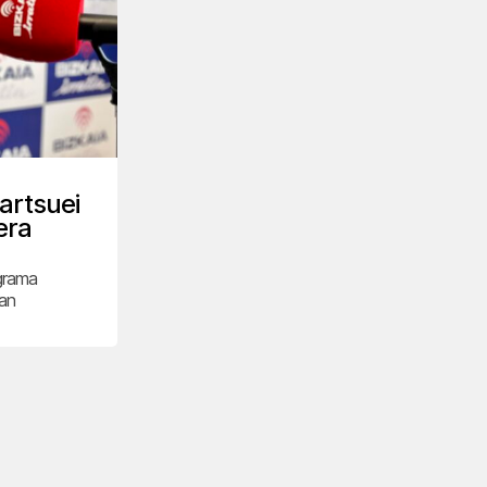
hartsuei
era
ograma
an