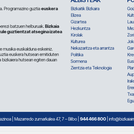
ALBISTEAK
P
 da. Programazino guztia
euskera
Bizkaitik Bizkaira
Goi
Elizea
Kult
Gizartea
Lau
berezi batzuen helburuak.
Bizkaia
Hezkuntza
Me
ule guztientzat atsegina izatea
Kirolak
Zor
Kulturea
Jok
Nekazaritza eta arrantza
Gar
e musika euskalduna eskeiniz.
 guztia euskera hutsean emitiduten
Politika
Kre
a bizkaiera hutsean egiten dauan
Sormena
Eus
Zientzia eta Teknologia
Plan
Aup
Irak
Ere
Txa
Egu
mazinoa
| Mazarredo zumarkalea 47, 7 – Bilbo |
944 466 800
| info@bizkaiair