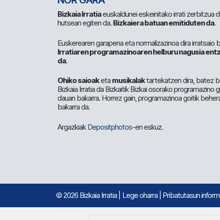
NOR GARA
Bizkaia Irratia
euskaldunei eskeinitako irrati zerbitzua
hutsean egiten da.
Bizkaiera batuan emitiduten da
.
Euskerearen garapena eta normalizazinoa dira irratsaio 
Irratiaren programazinoaren helburu nagusia entz
da
.
Ohiko saioak
eta
musikalak
tartekatzen dira, batez b
Bizkaia Irratia da Bizkaitik Bizkai osorako programazino
dauan bakarra. Horrez gain, programazinoa goitik beher
bakarra da.
Argazkiak
Depositphotos
-en eskuz.
© 2026 Bizkaia Irratia
|
Lege oharra
|
Pribatutasun infor