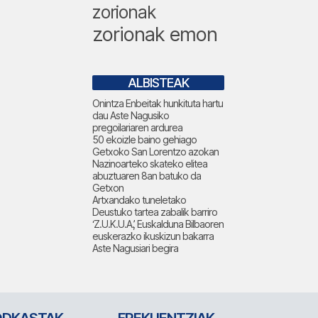
zorionak
zorionak emon
ALBISTEAK
Onintza Enbeitak hunkituta hartu
dau Aste Nagusiko
pregoilariaren ardurea
50 ekoizle baino gehiago
Getxoko San Lorentzo azokan
Nazinoarteko skateko elitea
abuztuaren 8an batuko da
Getxon
Artxandako tuneletako
Deustuko tartea zabalik barriro
‘Z.U.K.U.A.’, Euskalduna Bilbaoren
euskerazko ikuskizun bakarra
Aste Nagusiari begira