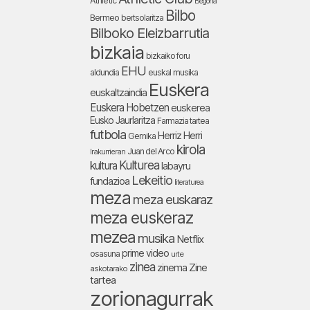
Athletic
Begoña
Bilbo
Bermeo
bertsolaritza
Bilboko Eleizbarrutia
bizkaia
bizkaiko foru
EHU
aldundia
euskal musika
Euskera
euskaltzaindia
Euskera Hobetzen
euskerea
Eusko Jaurlaritza
Farmazia tartea
futbola
Herriz Herri
Gernika
kirola
Juan del Arco
Irakurrieran
Kulturea
kultura
labayru
Lekeitio
fundazioa
literaturea
meza
meza euskaraz
meza euskeraz
mezea
musika
Netflix
prime video
osasuna
urte
zinea
zinema
Zine
askotarako
tartea
zorionagurrak