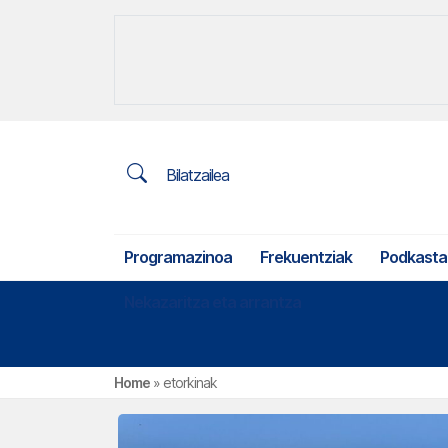
Bilatzailea
Programazinoa
Frekuentziak
Podkasta
Nekazaritza eta arrantza
Home
»
etorkinak