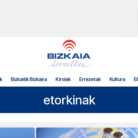
k
Bizkaitik Bizkaira
Kirolak
Errezetak
Kultura
El
etorkinak