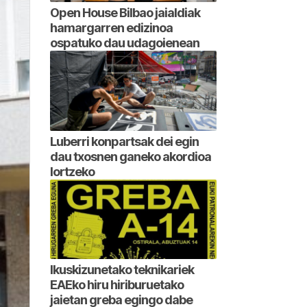
Open House Bilbao jaialdiak
hamargarren edizinoa
ospatuko dau udagoienean
Luberri konpartsak dei egin
dau txosnen ganeko akordioa
lortzeko
Ikuskizunetako teknikariek
EAEko hiru hiriburuetako
jaietan greba egingo dabe