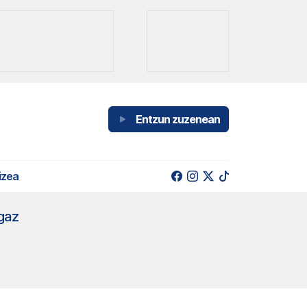
Entzun zuzenean
izea
gaz