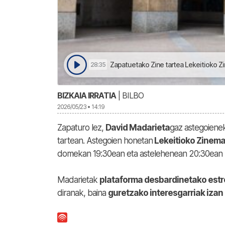
Zapatuetako Zine tartea Lekeitioko Z
28:35
BIZKAIA IRRATIA
| BILBO
2026/05/23 • 14:19
Zapaturo lez,
David Madarieta
gaz astegoiene
tartean. Astegoien honetan
Lekeitioko Zinem
domekan 19:30ean eta astelehenean 20:30ean (
Madarietak
plataforma desbardinetako estr
diranak, baina
guretzako interesgarriak izan