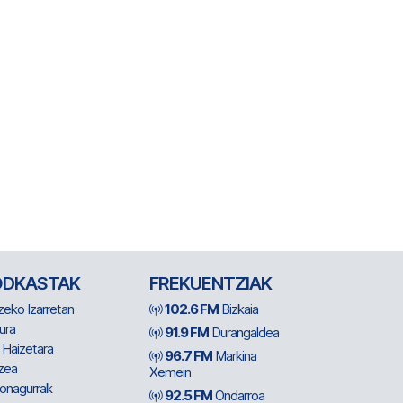
ODKASTAK
FREKUENTZIAK
zeko Izarretan
102.6 FM
Bizkaia
ura
91.9 FM
Durangaldea
 Haizetara
96.7 FM
Markina
zea
Xemein
ionagurrak
92.5 FM
Ondarroa