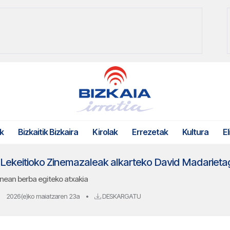
k
Bizkaitik Bizkaira
Kirolak
Errezetak
Kultura
El
 Lekeitioko Zinemazaleak alkarteko David Madarieta
nean berba egiteko atxakia
2026(e)ko maiatzaren 23a
•
DESKARGATU