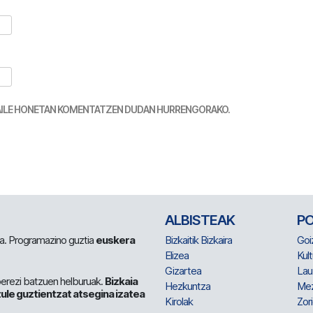
TZAILE HONETAN KOMENTATZEN DUDAN HURRENGORAKO.
ALBISTEAK
P
 da. Programazino guztia
euskera
Bizkaitik Bizkaira
Goi
Elizea
Kult
Gizartea
Lau
berezi batzuen helburuak.
Bizkaia
Hezkuntza
Me
ule guztientzat atsegina izatea
Kirolak
Zor