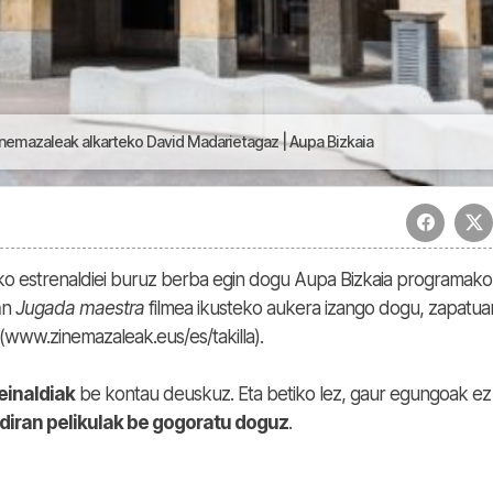
inemazaleak alkarteko David Madarietagaz | Aupa Bizkaia
ko estrenaldiei buruz berba egin dogu Aupa Bizkaia programako
a
n
Jugada maestra
filmea ikusteko aukera izango dogu, zapatua
www.zinemazaleak.eus/es/takilla).
einaldiak
be kontau deuskuz. Eta betiko lez, gaur egungoak ez
 diran pelikulak be gogoratu doguz
.