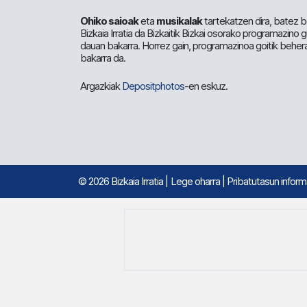
Ohiko saioak
eta
musikalak
tartekatzen dira, batez b
Bizkaia Irratia da Bizkaitik Bizkai osorako programazino
dauan bakarra. Horrez gain, programazinoa goitik beher
bakarra da.
Argazkiak
Depositphotos
-en eskuz.
© 2026 Bizkaia Irratia
|
Lege oharra
|
Pribatutasun infor