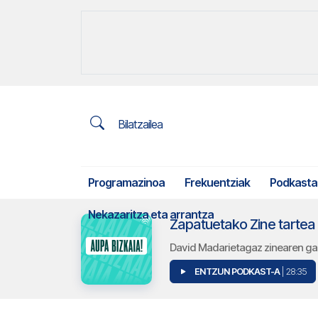
Bilatzailea
Programazinoa
Frekuentziak
Podkasta
Nekazaritza eta arrantza
Zapatuetako Zine tartea
David Madarietagaz zinearen ga
ENTZUN PODKAST-A
| 28:35