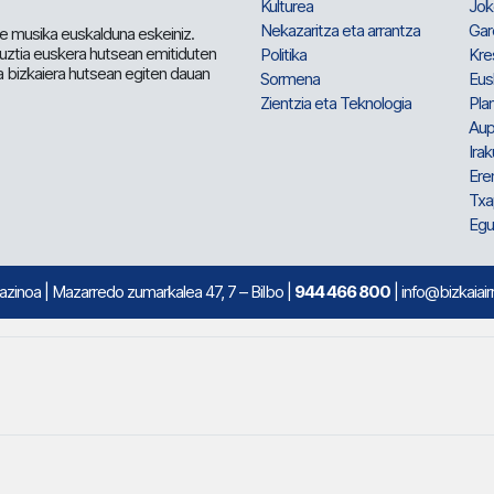
Kulturea
Jok
Nekazaritza eta arrantza
Gar
e musika euskalduna eskeiniz.
 guztia euskera hutsean emitiduten
Politika
Kre
a bizkaiera hutsean egiten dauan
Sormena
Eus
Zientzia eta Teknologia
Plan
Aup
Irak
Ere
Txa
Egu
mazinoa
| Mazarredo zumarkalea 47, 7 – Bilbo |
944 466 800
| info@bizkaiair