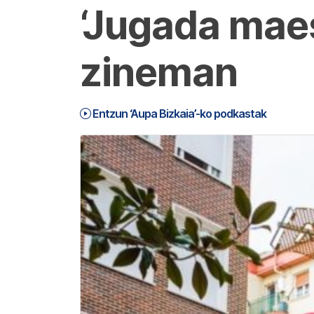
‘Jugada maes
zineman
Entzun ‘Aupa Bizkaia’-ko podkastak