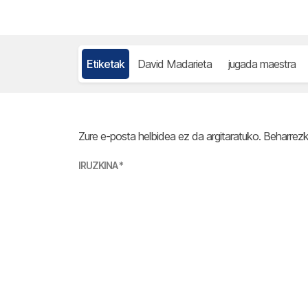
Etiketak
David Madarieta
jugada maestra
Zure e-posta helbidea ez da argitaratuko.
Beharrez
IRUZKINA
*