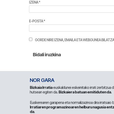
IZENA
*
E-POSTA
*
GORDE NIRE IZENA, EMAILA ETA WEBGUNEA BILA
NOR GARA
Bizkaia Irratia
euskaldunei eskeinitako irrati zerbitzua
hutsean egiten da.
Bizkaiera batuan emitiduten da
.
Euskerearen garapena eta normalizazinoa dira irratsaio 
Irratiaren programazinoaren helburu nagusia entz
da
.