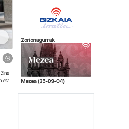
Zorionagurrak
 Zine
n eta
Mezea (25-09-04)