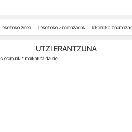
lekeitioko zinea
Lekeitioko Zinemazaleak
lekeitioko zinemazal
UTZI ERANTZUNA
ko eremuak
*
markatuta daude