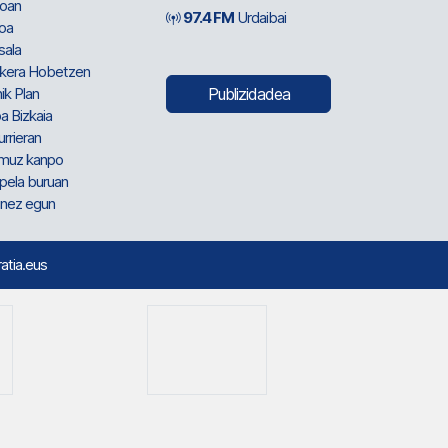
oan
97.4 FM
Urdaibai
oa
sala
kera Hobetzen
ik Plan
Publizidadea
a Bizkaia
urrieran
muz kanpo
pela buruan
nez egun
ratia.eus