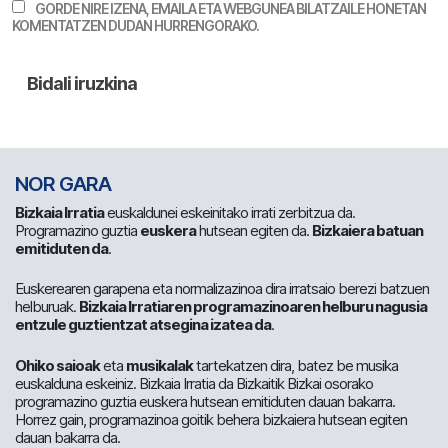
GORDE NIRE IZENA, EMAILA ETA WEBGUNEA BILATZAILE HONETAN
KOMENTATZEN DUDAN HURRENGORAKO.
NOR GARA
Bizkaia Irratia
euskaldunei eskeinitako irrati zerbitzua da.
Programazino guztia
euskera
hutsean egiten da.
Bizkaiera batuan
emitiduten da
.
Euskerearen garapena eta normalizazinoa dira irratsaio berezi batzuen
helburuak.
Bizkaia Irratiaren programazinoaren helburu nagusia
entzule guztientzat atsegina izatea da
.
Ohiko saioak
eta
musikalak
tartekatzen dira, batez be musika
euskalduna eskeiniz. Bizkaia Irratia da Bizkaitik Bizkai osorako
programazino guztia euskera hutsean emitiduten dauan bakarra.
Horrez gain, programazinoa goitik behera bizkaiera hutsean egiten
dauan bakarra da.