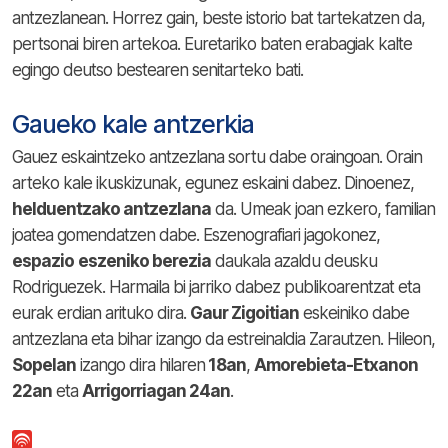
antzezlanean. Horrez gain, beste istorio bat tartekatzen da,
pertsonai biren artekoa. Euretariko baten erabagiak kalte
egingo deutso bestearen senitarteko bati.
Gaueko kale antzerkia
Gauez eskaintzeko antzezlana sortu dabe oraingoan. Orain
arteko kale ikuskizunak, egunez eskaini dabez. Dinoenez,
helduentzako antzezlana
da. Umeak joan ezkero, familian
joatea gomendatzen dabe. Eszenografiari jagokonez,
espazio
eszeniko berezia
daukala azaldu deusku
Rodriguezek. Harmaila bi jarriko dabez publikoarentzat eta
eurak erdian arituko dira.
Gaur Zigoitian
eskeiniko dabe
antzezlana eta bihar izango da estreinaldia Zarautzen. Hileon,
Sopelan
izango dira hilaren
18an
,
Amorebieta-Etxanon
22an
eta
Arrigorriagan 24an
.