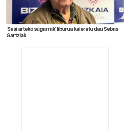
‘Sasi arteko sugarrak’ liburua kaleratu dau Sebas
Gartziak