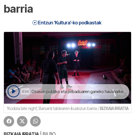
barria
Entzun ‘Kultura’-ko podkastak
Osasun publiko eta pribaduaren ganeko hausnarketea dakarre | Kultura
9:54
'Kodizia late night', Barsanti taldearen ikuskizun barria /
BIZKAIA IRRATIA
BIZKAIA IRRATIA
| BILBO