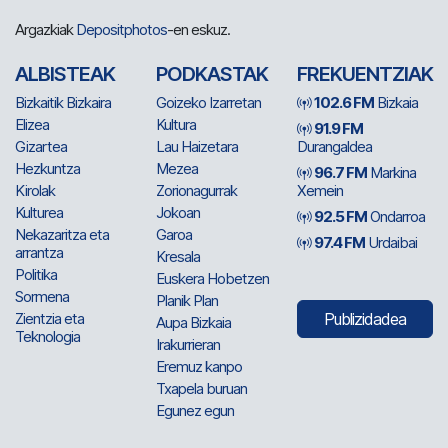
Argazkiak
Depositphotos
-en eskuz.
ALBISTEAK
PODKASTAK
FREKUENTZIAK
Bizkaitik Bizkaira
Goizeko Izarretan
102.6 FM
Bizkaia
Elizea
Kultura
91.9 FM
Gizartea
Lau Haizetara
Durangaldea
Hezkuntza
Mezea
96.7 FM
Markina
Kirolak
Zorionagurrak
Xemein
Kulturea
Jokoan
92.5 FM
Ondarroa
Nekazaritza eta
Garoa
97.4 FM
Urdaibai
arrantza
Kresala
Politika
Euskera Hobetzen
Sormena
Planik Plan
Zientzia eta
Publizidadea
Aupa Bizkaia
Teknologia
Irakurrieran
Eremuz kanpo
Txapela buruan
Egunez egun