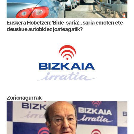
Euskera Hobetzen: ‘Bide-saria’… saria emoten ete
deuskue autobidez joateagatik?
Zorionagurrak