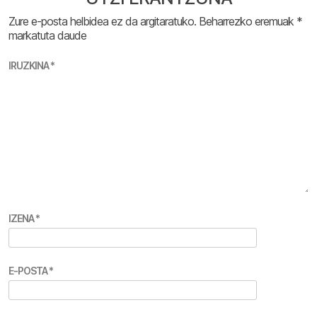
Zure e-posta helbidea ez da argitaratuko.
Beharrezko eremuak
*
markatuta daude
IRUZKINA
*
IZENA
*
E-POSTA
*