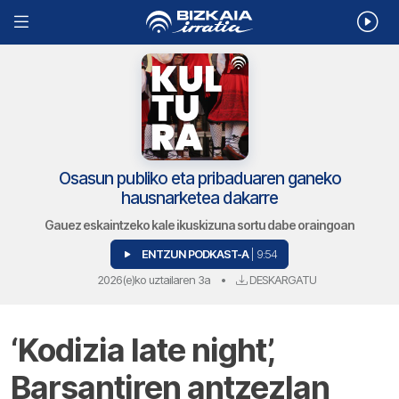
Osasun publiko eta pribaduaren ganeko
hausnarketea dakarre
Gauez eskaintzeko kale ikuskizuna sortu dabe oraingoan
ENTZUN PODKAST-A
| 9:54
2026(e)ko uztailaren 3a
•
DESKARGATU
‘Kodizia late night’,
Barsantiren antzezlan