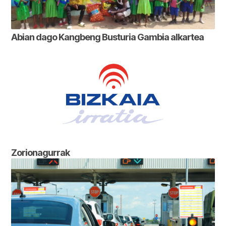
Abian dago Kangbeng Busturia Gambia alkartea
Zorionagurrak