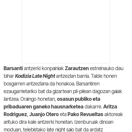
Barsanti
antzerki konpainiak
Zarautzen
estreinauko dau
bihar
Kodizia Late Night
antzezlan barria. Talde honen
bosgarren antzezlana da honakoa. Barsantiren
ezaugarrietariko bat da gizartean pil-pilean dagozan gaiak
lantzea. Oraingo honetan,
osasun publiko eta
pribaduaren ganeko hausnarketea
dakarre.
Aritza
Rodriguez
,
Juanjo Otero
eta
Pako
Revueltas
aktoreak
arituko dira kale antzerki honetan. Izenburuak dinoan
moduan, telebistako late night saio bat da ardatz