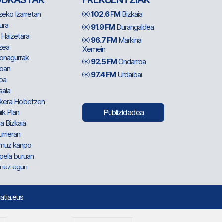
ODKASTAK
FREKUENTZIAK
zeko Izarretan
102.6 FM
Bizkaia
ura
91.9 FM
Durangaldea
 Haizetara
96.7 FM
Markina
zea
Xemein
ionagurrak
92.5 FM
Ondarroa
oan
97.4 FM
Urdaibai
oa
sala
kera Hobetzen
ik Plan
Publizidadea
a Bizkaia
urrieran
muz kanpo
pela buruan
nez egun
ratia.eus