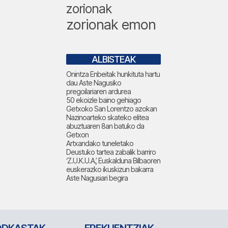
zorionak
zorionak emon
ALBISTEAK
Onintza Enbeitak hunkituta hartu
dau Aste Nagusiko
pregoilariaren ardurea
50 ekoizle baino gehiago
Getxoko San Lorentzo azokan
Nazinoarteko skateko elitea
abuztuaren 8an batuko da
Getxon
Artxandako tuneletako
Deustuko tartea zabalik barriro
‘Z.U.K.U.A.’, Euskalduna Bilbaoren
euskerazko ikuskizun bakarra
Aste Nagusiari begira