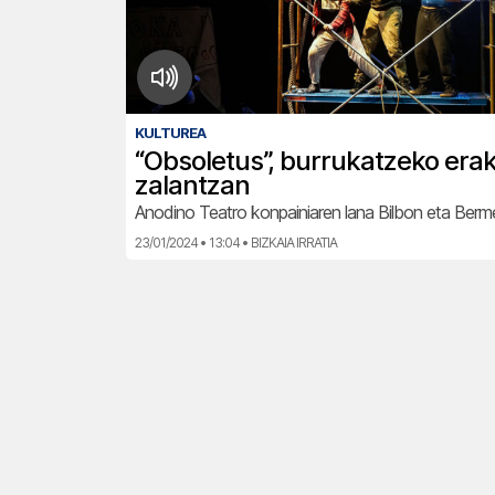
KULTUREA
“Obsoletus”, burrukatzeko era
zalantzan
Anodino Teatro konpainiaren lana Bilbon eta Ber
23/01/2024 • 13:04 • BIZKAIA IRRATIA