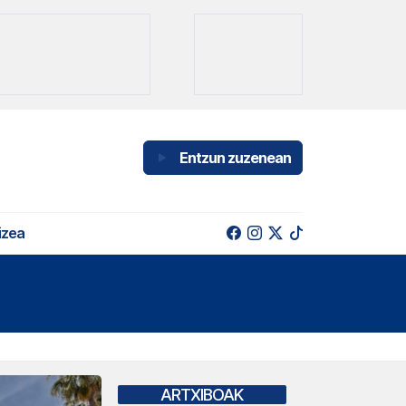
Entzun zuzenean
izea
ARTXIBOAK