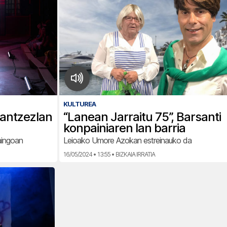
KULTUREA
n antzezlan
“Lanean Jarraitu 75”, Barsanti
konpainiaren lan barria
aingoan
Leioako Umore Azokan estreinauko da
16/05/2024 • 13:55 • BIZKAIA IRRATIA