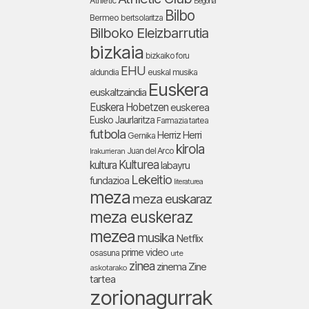
Athletic
Begoña
Bilbo
Bermeo
bertsolaritza
Bilboko Eleizbarrutia
bizkaia
bizkaiko foru
EHU
aldundia
euskal musika
Euskera
euskaltzaindia
Euskera Hobetzen
euskerea
Eusko Jaurlaritza
Farmazia tartea
futbola
Herriz Herri
Gernika
kirola
Juan del Arco
Irakurrieran
Kulturea
kultura
labayru
Lekeitio
fundazioa
literaturea
meza
meza euskaraz
meza euskeraz
mezea
musika
Netflix
prime video
osasuna
urte
zinea
zinema
Zine
askotarako
tartea
zorionagurrak