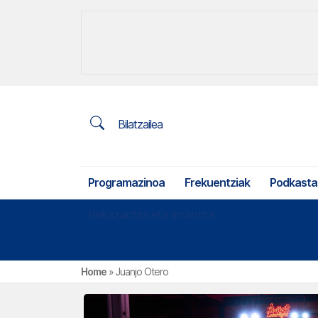
Bilatzailea
Programazinoa
Frekuentziak
Podkasta
Nekazaritza eta arrantza
Home
»
Juanjo Otero