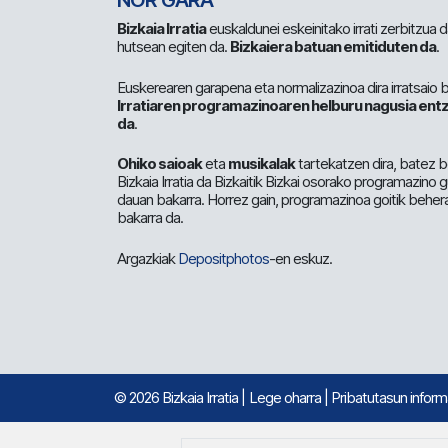
NOR GARA
Bizkaia Irratia
euskaldunei eskeinitako irrati zerbitzua
hutsean egiten da.
Bizkaiera batuan emitiduten da
.
Euskerearen garapena eta normalizazinoa dira irratsaio 
Irratiaren programazinoaren helburu nagusia entz
da
.
Ohiko saioak
eta
musikalak
tartekatzen dira, batez b
Bizkaia Irratia da Bizkaitik Bizkai osorako programazino
dauan bakarra. Horrez gain, programazinoa goitik beher
bakarra da.
Argazkiak
Depositphotos
-en eskuz.
© 2026 Bizkaia Irratia
|
Lege oharra
|
Pribatutasun infor