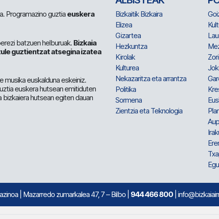
ALBISTEAK
P
 da. Programazino guztia
euskera
Bizkaitik Bizkaira
Goi
Elizea
Kult
Gizartea
Lau
berezi batzuen helburuak.
Bizkaia
Hezkuntza
Me
ule guztientzat atsegina izatea
Kirolak
Zor
Kulturea
Jok
Nekazaritza eta arrantza
Gar
e musika euskalduna eskeiniz.
 guztia euskera hutsean emitiduten
Politika
Kre
a bizkaiera hutsean egiten dauan
Sormena
Eus
Zientzia eta Teknologia
Plan
Aup
Irak
Ere
Txa
Egu
mazinoa
| Mazarredo zumarkalea 47, 7 – Bilbo |
944 466 800
| info@bizkaiair