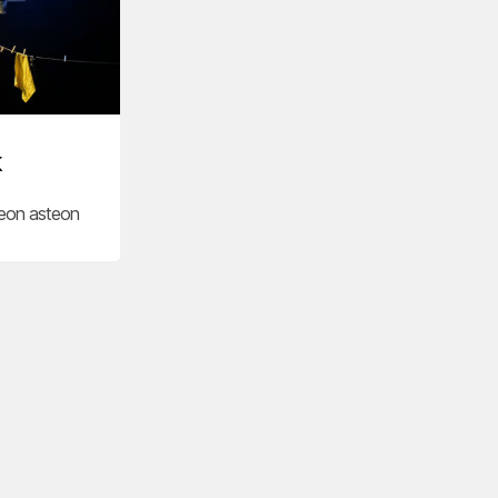
k
meon asteon