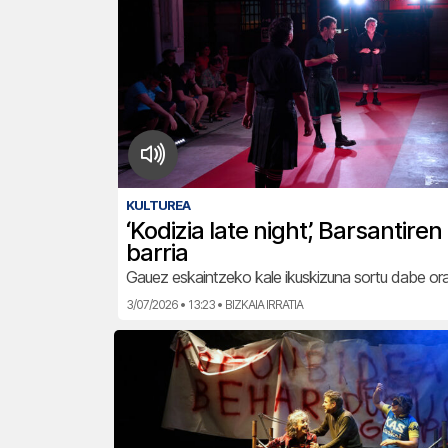
KULTUREA
‘Kodizia late night’, Barsantire
barria
Gauez eskaintzeko kale ikuskizuna sortu dabe or
3/07/2026 • 13:23 • BIZKAIA IRRATIA