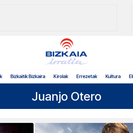
k
Bizkaitik Bizkaira
Kirolak
Errezetak
Kultura
El
Juanjo Otero