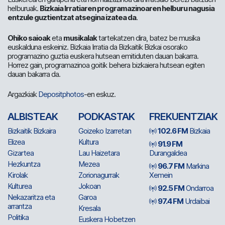
helburuak.
Bizkaia Irratiaren programazinoaren helburu nagusia
entzule guztientzat atsegina izatea da
.
Ohiko saioak
eta
musikalak
tartekatzen dira, batez be musika
euskalduna eskeiniz. Bizkaia Irratia da Bizkaitik Bizkai osorako
programazino guztia euskera hutsean emitiduten dauan bakarra.
Horrez gain, programazinoa goitik behera bizkaiera hutsean egiten
dauan bakarra da.
Argazkiak
Depositphotos
-en eskuz.
ALBISTEAK
PODKASTAK
FREKUENTZIAK
Bizkaitik Bizkaira
Goizeko Izarretan
102.6 FM
Bizkaia
Elizea
Kultura
91.9 FM
Gizartea
Lau Haizetara
Durangaldea
Hezkuntza
Mezea
96.7 FM
Markina
Kirolak
Zorionagurrak
Xemein
Kulturea
Jokoan
92.5 FM
Ondarroa
Nekazaritza eta
Garoa
97.4 FM
Urdaibai
arrantza
Kresala
Politika
Euskera Hobetzen