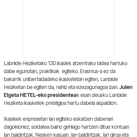
Labnide Heziketako 130 ikaslek atzerrirako bidea hartuko
dabe egunotan, praktikak egiteko. Erasmus-a ez da
bakarrik unibertsidadeko ikasketetan egiten, Lanbide
Heziketan be egiten da, nahiz eta ezezagunagoa izan.
Julen
Elgeta HETEL-eko presidentea
k esan deusku Lanbide
Heziketa ikasketek prestigioa hartu dabela aspaldion.
Ikasleek enpresetan lan egiteko eskatzen dabenari
dagokionez, soldatea baino gehiago hartzen ditue kontuan
lan baldintzak. Nesken kasuan, lan baldintzak, lan giroa eta