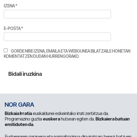
IZENA
*
E-POSTA
*
GORDE NIRE IZENA, EMAILA ETA WEBGUNEA BILATZAILE HONETAN
KOMENTATZEN DUDAN HURRENGORAKO.
NOR GARA
Bizkaia Irratia
euskaldunei eskeinitako irrati zerbitzua da.
Programazino guztia
euskera
hutsean egiten da.
Bizkaiera batuan
emitiduten da
.
Euskerearen garapena eta normalizazinoa dira irratsaio berezi batzuen