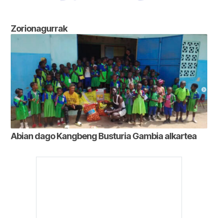
Zorionagurrak
Abian dago Kangbeng Busturia Gambia alkartea