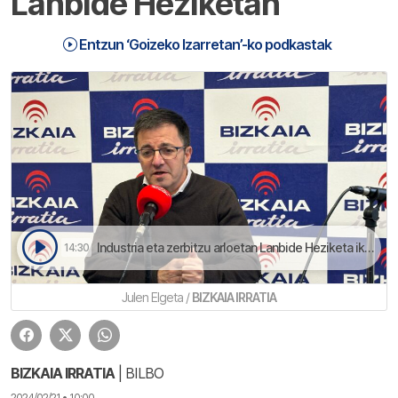
Lanbide Heziketan
Entzun ‘Goizeko Izarretan’-ko podkastak
Industria eta zerbitzu arloetan Lanbide Heziketa ikasitako profesonal bila dabilz | Goizeko Izarretan
14:30
Julen Elgeta /
BIZKAIA IRRATIA
BIZKAIA IRRATIA
| BILBO
2024/02/21 • 10:00