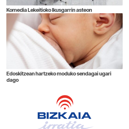
Komedia Lekeitioko Ikusgarrin asteon
Edoskitzean hartzeko moduko sendagai ugari
dago