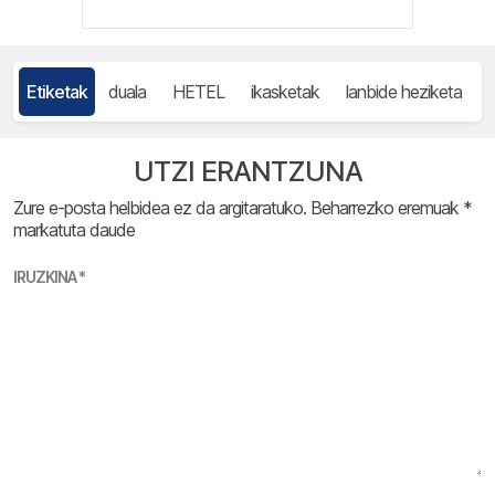
Etiketak
duala
HETEL
ikasketak
lanbide heziketa
UTZI ERANTZUNA
Zure e-posta helbidea ez da argitaratuko.
Beharrezko eremuak
*
markatuta daude
IRUZKINA
*