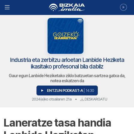
Industria eta zerbitzu arloetan Lanbide Heziketa
ikasitako profesonal bila dabilz
Gaur egun Lanbide Heziketako ziklo batzuetan sartzea gatxa da,
notea eskatzen da
ENTZUN PODKAST-A
| 14:30
2024(e)ko otsailaren 21a
•
DESKARGATU
Laneratze tasa handia