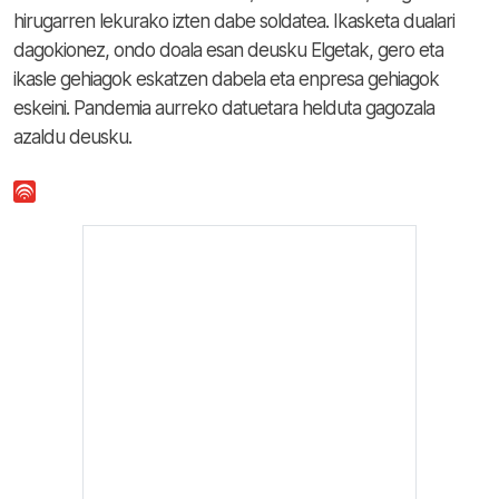
hirugarren lekurako izten dabe soldatea. Ikasketa dualari
dagokionez, ondo doala esan deusku Elgetak, gero eta
ikasle gehiagok eskatzen dabela eta enpresa gehiagok
eskeini. Pandemia aurreko datuetara helduta gagozala
azaldu deusku.