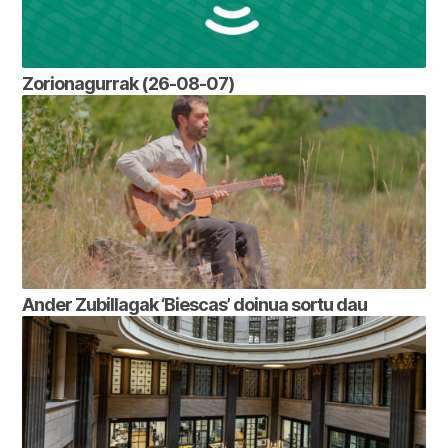
Zorionagurrak (26-08-07)
Ander Zubillagak ‘Biescas’ doinua sortu dau