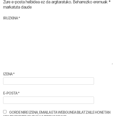
Zure e-posta helbidea ez da argitaratuko.
Beharrezko eremuak
*
markatuta daude
IRUZKINA
*
IZENA
*
E-POSTA
*
GORDE NIRE IZENA, EMAILA ETA WEBGUNEA BILATZAILE HONETAN