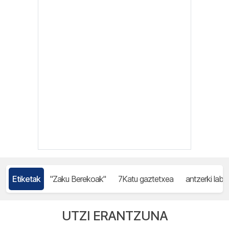
Etiketak
"Zaku Berekoak"
7Katu gaztetxea
antzerki labur
UTZI ERANTZUNA