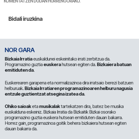
KOMENTATZEN DUDAN HURRENGORAKO.
NOR GARA
Bizkaia Irratia
euskaldunei eskeinitako irrati zerbitzua da.
Programazino guztia
euskera
hutsean egiten da.
Bizkaiera batuan
emitiduten da
.
Euskerearen garapena eta normalizazinoa dira irratsaio berezi batzuen
helburuak.
Bizkaia Irratiaren programazinoaren helburu nagusia
entzule guztientzat atsegina izatea da
.
Ohiko saioak
eta
musikalak
tartekatzen dira, batez be musika
euskalduna eskeiniz. Bizkaia Irratia da Bizkaitik Bizkai osorako
programazino guztia euskera hutsean emitiduten dauan bakarra.
Horrez gain, programazinoa goitik behera bizkaiera hutsean egiten
dauan bakarra da.