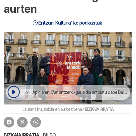
aurten
Entzun ‘Kultura’-ko podkastak
Apirilaren 17an antzerki-gaualdia antolatu dabe Baionan | Kultura
15:21
Lautan Hiru jaialdiaren aurkezpena /
BIZKAIA IRRATIA
BIZKAIA IRRATIA
| BILBO