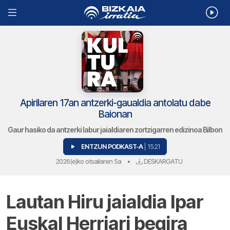
Apirilaren 17an antzerki-gaualdia antolatu dabe
Baionan
Gaur hasiko da antzerki labur jaialdiaren zortzigarren edizinoa Bilbon
ENTZUN PODKAST-A
| 15:21
2026(e)ko otsailaren 5a
•
DESKARGATU
Lautan Hiru jaialdia Ipar
Euskal Herriari begira