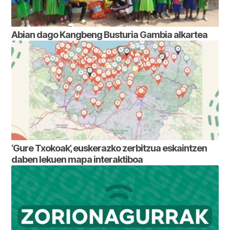
Abian dago Kangbeng Busturia Gambia alkartea
‘Gure Txokoak’, euskerazko zerbitzua eskaintzen
daben lekuen mapa interaktiboa