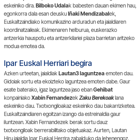
eskeiniko dira.
Bilboko Udala
k babesten dauan ekimen hau,
egonkorra dala esan deusku
Iñaki Mendizabal
ek,
Euskaltzaindiako komunikazino arduradun eta jaialdiaren
koordinatzaileak. Ekimenaren helburua, euskerazko
antzerkia hauspotu eta antzerkilariei plaza barrietan aritzeko
modua emotea da.
Ipar Euskal Herriari begira
Azken urteetan, jaialdiak
Lautan3 laguntzea
emoten dau.
Gidoiak sortu eta ekoizteko laguntzea emoten dabe. Gaur
esate baterako, igaz laguntzea jaso eban
Gehibat
konpainiako
Xabin Fernandez
ek
Zaku Berekoak
lana
eskeiniko dau. Txotxongiloakaz eskeiniko dau bakarrizketea.
Euskaltzaindiaren egoitzan izango da estreinaldia gaur
iluntzean. Xabin Fernandezek berak sortu dauz
txotxongiloak berrerabilitako objetuakaz. Aurten, Lautan
Hiru jaialdia Ipar Euskal Herrira zabalduko da lehenengoz.