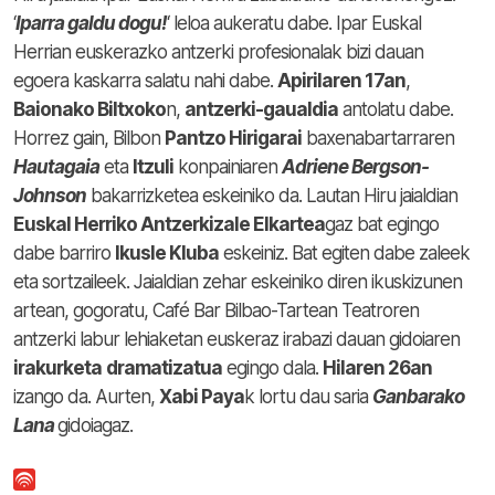
‘
Iparra galdu dogu!
‘ leloa aukeratu dabe. Ipar Euskal
Herrian euskerazko antzerki profesionalak bizi dauan
egoera kaskarra salatu nahi dabe.
Apirilaren 17an
,
Baionako Biltxoko
n,
antzerki-gaualdia
antolatu dabe.
Horrez gain, Bilbon
Pantzo Hirigarai
baxenabartarraren
Hautagaia
eta
Itzuli
konpainiaren
Adriene Bergson-
Johnson
bakarrizketea eskeiniko da. Lautan Hiru jaialdian
Euskal Herriko Antzerkizale Elkartea
gaz bat egingo
dabe barriro
Ikusle Kluba
eskeiniz. Bat egiten dabe zaleek
eta sortzaileek. Jaialdian zehar eskeiniko diren ikuskizunen
artean, gogoratu, Café Bar Bilbao-Tartean Teatroren
antzerki labur lehiaketan euskeraz irabazi dauan gidoiaren
irakurketa
dramatizatua
egingo dala.
Hilaren 26an
izango da. Aurten,
Xabi Paya
k lortu dau saria
Ganbarako
Lana
gidoiagaz.