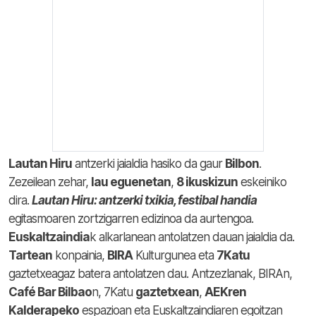
Lautan Hiru
antzerki jaialdia hasiko da gaur
Bilbon
.
Zezeilean zehar,
lau eguenetan
,
8 ikuskizun
eskeiniko
dira.
Lautan Hiru: antzerki txikia, festibal handia
egitasmoaren zortzigarren edizinoa da aurtengoa.
Euskaltzaindia
k alkarlanean antolatzen dauan jaialdia da.
Tartean
konpainia,
BIRA
Kulturgunea eta
7Katu
gaztetxeagaz batera antolatzen dau. Antzezlanak, BIRAn,
Café Bar Bilbao
n, 7Katu
gaztetxean
,
AEKren
Kalderapeko
espazioan eta Euskaltzaindiaren egoitzan