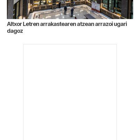
Altxor Letren arrakastearen atzean arrazoi ugari
dagoz