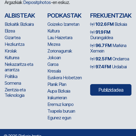
Argazkiak
Depositphotos
-en eskuz.
ALBISTEAK
PODKASTAK
FREKUENTZIAK
Bizkaitik Bizkaira
Goizeko Izarretan
102.6 FM
Bizkaia
Elizea
Kultura
91.9 FM
Gizartea
Lau Haizetara
Durangaldea
Hezkuntza
Mezea
96.7 FM
Markina
Kirolak
Zorionagurrak
Xemein
Kulturea
Jokoan
92.5 FM
Ondarroa
Nekazaritza eta
Garoa
97.4 FM
Urdaibai
arrantza
Kresala
Politika
Euskera Hobetzen
Sormena
Planik Plan
Zientzia eta
Publizidadea
Aupa Bizkaia
Teknologia
Irakurrieran
Eremuz kanpo
Txapela buruan
Egunez egun