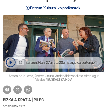
Entzun ‘Kultura’-ko podkastak
Irailaren 26an, 27an eta 28an izango da aurtengo 'Irailekoak' poesia jaialdia | Kultura
12:21
Antton de la Lama, Andres Urrutia, Ander Aldazabal eta Miren Agur
Meabe /
EUSKALTZAINDIA
BIZKAIA IRRATIA
| BILBO
2025/09/25 • 13:17