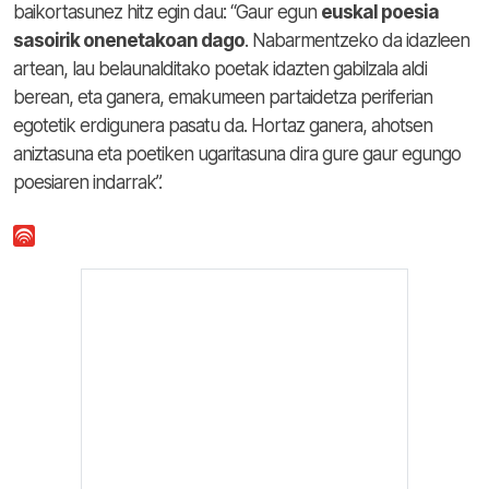
baikortasunez hitz egin dau: “Gaur egun
euskal poesia
sasoirik onenetakoan dago
. Nabarmentzeko da idazleen
artean, lau belaunalditako poetak idazten gabilzala aldi
berean, eta ganera, emakumeen partaidetza periferian
egotetik erdigunera pasatu da. Hortaz ganera, ahotsen
aniztasuna eta poetiken ugaritasuna dira gure gaur egungo
poesiaren indarrak”.