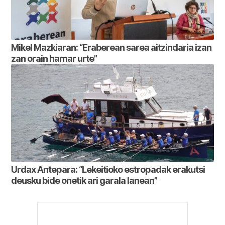
Mikel Mazkiaran: “Eraberean sarea aitzindaria izan
zan orain hamar urte”
Urdax Antepara: “Lekeitioko estropadak erakutsi
deusku bide onetik ari garala lanean”