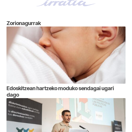
Zorionagurrak
Edoskitzean hartzeko moduko sendagai ugari
dago