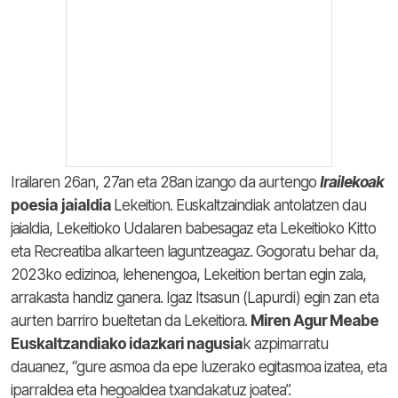
Irailaren 26an, 27an eta 28an izango da aurtengo
Irailekoak
poesia
jaialdia
Lekeition. Euskaltzaindiak antolatzen dau
jaialdia, Lekeitioko Udalaren babesagaz eta Lekeitioko Kitto
eta Recreatiba alkarteen laguntzeagaz. Gogoratu behar da,
2023ko edizinoa, lehenengoa, Lekeition bertan egin zala,
arrakasta handiz ganera. Igaz Itsasun (Lapurdi) egin zan eta
aurten barriro bueltetan da Lekeitiora.
Miren Agur Meabe
Euskaltzandiako idazkari nagusia
k azpimarratu
dauanez, “gure asmoa da epe luzerako egitasmoa izatea, eta
iparraldea eta hegoaldea txandakatuz joatea”.