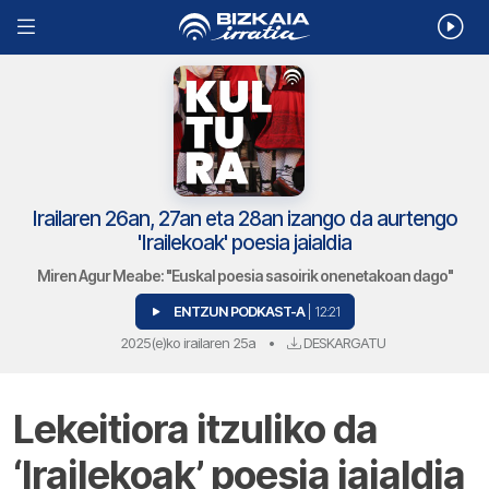
Irailaren 26an, 27an eta 28an izango da aurtengo
'Irailekoak' poesia jaialdia
Miren Agur Meabe: "Euskal poesia sasoirik onenetakoan dago"
ENTZUN PODKAST-A
| 12:21
2025(e)ko irailaren 25a
•
DESKARGATU
Lekeitiora itzuliko da
‘Irailekoak’ poesia jaialdia