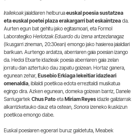
Irailekoak
jaialdiaren helburua
euskal poesia sustatzea
eta euskal poetei plaza erakargarri bat eskaintzea
da.
Aurten egun bat gehitu jako egitasmoari, eta Formol
Laborategiko
Heriotzak Eduardo du izena
antzezlanagaz
(Ikusgarri zineman, 20:30ean) emongo jako hasierea jaialdiari
barikuan. Aurtengo ardatza, aberriaren gaia poesian izango
da. Hedoi Etxarte idazleak poesia aberriaren gaia zelan
jorratu dan aztertuko dau zapatu goizean. Hortaz ganera,
egunean zehar,
Eusebio Erkiaga lekeitiar idazleari
omenaldia
, ibilaldi poetikoa edota errezitaldi musikatua
egingo dira. Azken egunean, domeka goizean barriz, Danele
Sarriugartek
Chus Pato
eta
Miriam Reyes
idazle galiziarrak
alkarrizketauko dauz eta ostean,
Sonora
izeneko ikuskizun
poetikoa emongo dabe.
Euskal poesiaren egoerari buruz galdetuta, Meabek