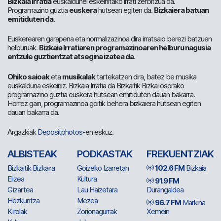
Bizkaia Irratia
euskaldunei eskeinitako irrati zerbitzua da.
Programazino guztia
euskera
hutsean egiten da.
Bizkaiera batuan
emitiduten da
.
Euskerearen garapena eta normalizazinoa dira irratsaio berezi batzuen
helburuak.
Bizkaia Irratiaren programazinoaren helburu nagusia
entzule guztientzat atsegina izatea da
.
Ohiko saioak
eta
musikalak
tartekatzen dira, batez be musika
euskalduna eskeiniz. Bizkaia Irratia da Bizkaitik Bizkai osorako
programazino guztia euskera hutsean emitiduten dauan bakarra.
Horrez gain, programazinoa goitik behera bizkaiera hutsean egiten
dauan bakarra da.
Argazkiak
Depositphotos
-en eskuz.
ALBISTEAK
PODKASTAK
FREKUENTZIAK
Bizkaitik Bizkaira
Goizeko Izarretan
102.6 FM
Bizkaia
Elizea
Kultura
91.9 FM
Gizartea
Lau Haizetara
Durangaldea
Hezkuntza
Mezea
96.7 FM
Markina
Kirolak
Zorionagurrak
Xemein