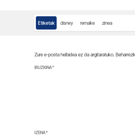
Etiketak
disney
remake
zinea
Zure e-posta helbidea ez da argitaratuko.
Beharrez
IRUZKINA
*
IZENA
*