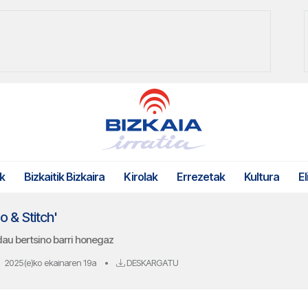
k
Bizkaitik Bizkaira
Kirolak
Errezetak
Kultura
El
o & Stitch'
au bertsino barri honegaz
2025(e)ko ekainaren 19a
•
DESKARGATU