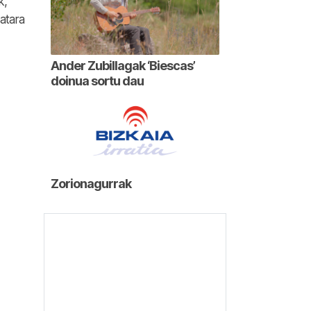
k,
 atara
Ander Zubillagak ‘Biescas’
doinua sortu dau
Zorionagurrak