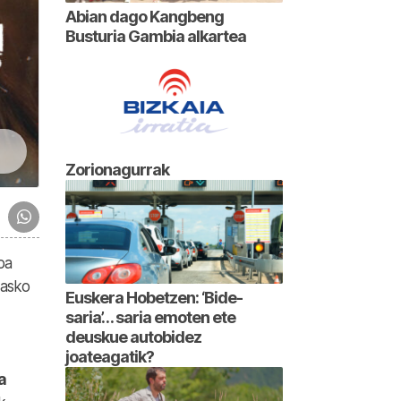
Abian dago Kangbeng
Busturia Gambia alkartea
Zorionagurrak
oa
 asko
Euskera Hobetzen: ‘Bide-
saria’… saria emoten ete
deuskue autobidez
joateagatik?
a