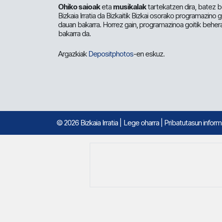
Ohiko saioak
eta
musikalak
tartekatzen dira, batez b
Bizkaia Irratia da Bizkaitik Bizkai osorako programazino
dauan bakarra. Horrez gain, programazinoa goitik beher
bakarra da.
Argazkiak
Depositphotos
-en eskuz.
© 2026 Bizkaia Irratia
|
Lege oharra
|
Pribatutasun infor