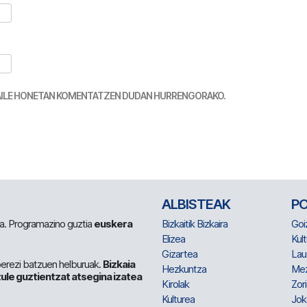
TZAILE HONETAN KOMENTATZEN DUDAN HURRENGORAKO.
ALBISTEAK
P
 da. Programazino guztia
euskera
Bizkaitik Bizkaira
Goi
Elizea
Kult
Gizartea
Lau
berezi batzuen helburuak.
Bizkaia
Hezkuntza
Me
ule guztientzat atsegina izatea
Kirolak
Zor
Kulturea
Jok