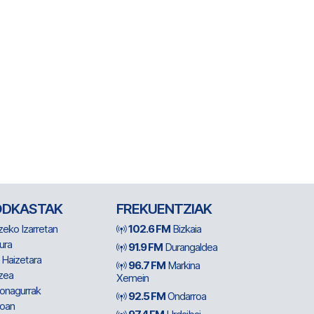
ODKASTAK
FREKUENTZIAK
zeko Izarretan
102.6 FM
Bizkaia
ura
91.9 FM
Durangaldea
 Haizetara
96.7 FM
Markina
zea
Xemein
ionagurrak
92.5 FM
Ondarroa
oan