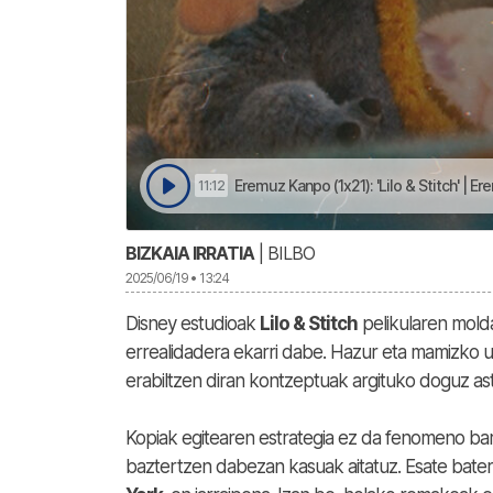
Eremuz Kanpo (1x21): 'Lilo & Stitch' | 
11:12
BIZKAIA IRRATIA
| BILBO
2025/06/19 • 13:24
Disney estudioak
Lilo & Stitch
pelikularen molda
errealidadera ekarri dabe. Hazur eta mamizko u
erabiltzen diran kontzeptuak argituko doguz as
Kopiak egitearen estrategia ez da fenomeno barr
baztertzen dabezan kasuak aitatuz. Esate bate