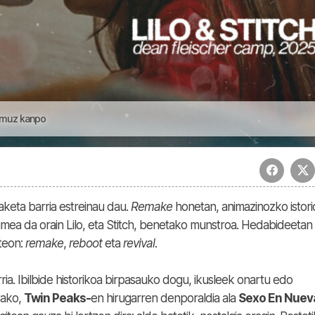
Eremuz kanpo
keta barria estreinau dau.
Remake
honetan, animazinozko istori
mea da orain Lilo, eta Stitch, benetako munstroa. Hedabideetan
teon:
remake
,
reboot
eta
revival
.
ia. Ibilbide historikoa birpasauko dogu, ikusleek onartu edo
rako,
Twin Peaks-
en hirugarren denporaldia ala
Sexo En Nuev