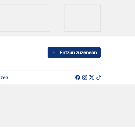
Entzun zuzenean
izea