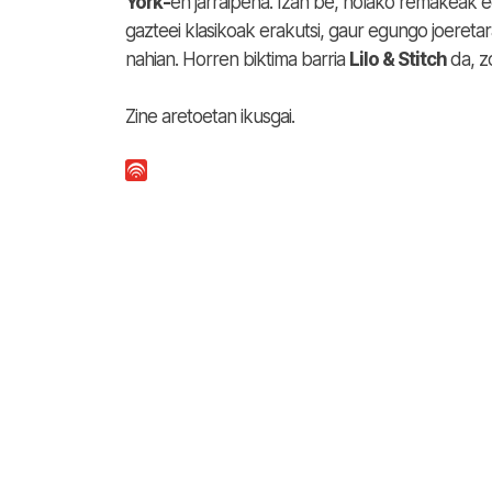
York-
en jarraipena. Izan be, holako remakeak egi
gazteei klasikoak erakutsi, gaur egungo joeretar
nahian. Horren biktima barria
Lilo & Stitch
da, z
Zine aretoetan ikusgai.