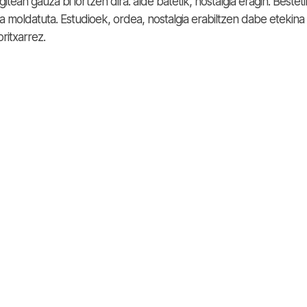
tean gauza bi lortzen dira: alde batetik, nostalgia eragin. Besteti
a moldatuta. Estudioek, ordea, nostalgia erabiltzen dabe etekina
oritxarrez.