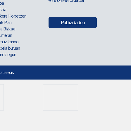
97.4 FM
Urdaibai
oa
sala
kera Hobetzen
ik Plan
Publizidadea
a Bizkaia
urrieran
muz kanpo
pela buruan
nez egun
ratia.eus