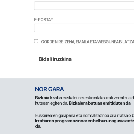
E-POSTA
*
GORDE NIRE IZENA, EMAILA ETA WEBGUNEA BILA
NOR GARA
Bizkaia Irratia
euskaldunei eskeinitako irrati zerbitzua
hutsean egiten da.
Bizkaiera batuan emitiduten da
.
Euskerearen garapena eta normalizazinoa dira irratsaio 
Irratiaren programazinoaren helburu nagusia entz
da
.