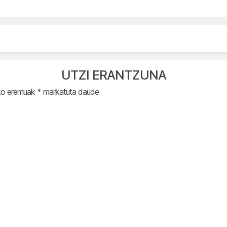
UTZI ERANTZUNA
ko eremuak
*
markatuta daude