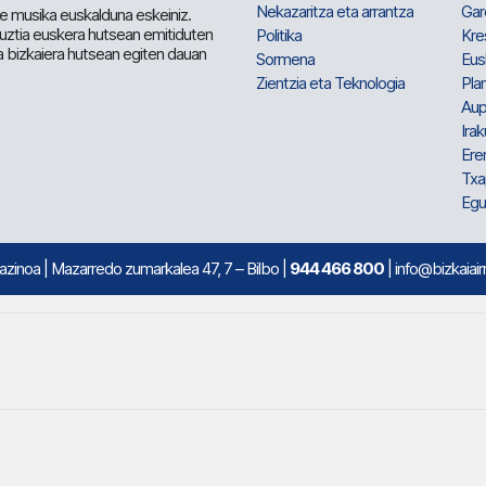
Nekazaritza eta arrantza
Gar
e musika euskalduna eskeiniz.
 guztia euskera hutsean emitiduten
Politika
Kre
a bizkaiera hutsean egiten dauan
Sormena
Eus
Zientzia eta Teknologia
Plan
Aup
Irak
Ere
Txa
Egu
mazinoa
| Mazarredo zumarkalea 47, 7 – Bilbo |
944 466 800
| info@bizkaiair