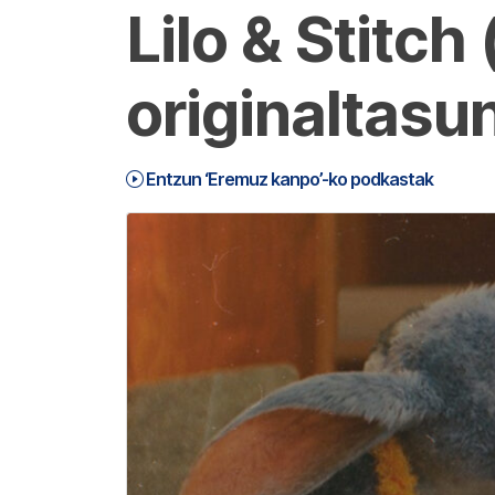
Lilo & Stitch
originaltasu
Entzun ‘Eremuz kanpo’-ko podkastak