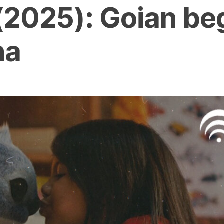
 (2025): Goian be
na