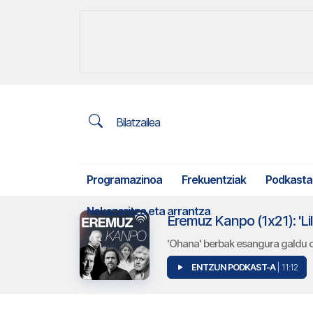
Bilatzailea
Programazinoa
Frekuentziak
Podkasta
Nekazaritza eta arrantza
Eremuz Kanpo (1x21): 'Lil
'Ohana' berbak esangura galdu d
ENTZUN PODKAST-A
| 11:12