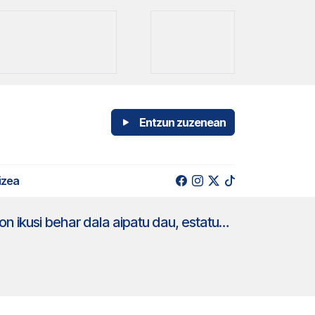
Entzun zuzenean
izea
Jaurlaritzaren esku geratu ez diren eskuduntzen ardurea Madrilen zeinek dekon ikusi behar dala aipatu dau, estatutua betetzeko dagoala gogoratuz