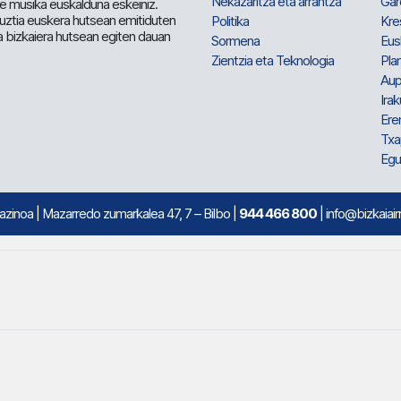
Nekazaritza eta arrantza
Gar
e musika euskalduna eskeiniz.
 guztia euskera hutsean emitiduten
Politika
Kre
a bizkaiera hutsean egiten dauan
Sormena
Eus
Zientzia eta Teknologia
Plan
Aup
Irak
Ere
Txa
Egu
mazinoa
| Mazarredo zumarkalea 47, 7 – Bilbo |
944 466 800
| info@bizkaiair