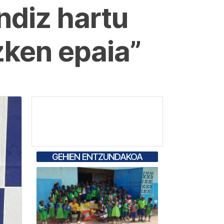
ndiz hartu
zken epaia”
GEHIEN ENTZUNDAKOA