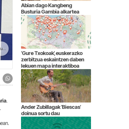
Abian dago Kangbeng
Busturia Gambia alkartea
tan
‘Gure Txokoak’, euskerazko
zerbitzua eskaintzen daben
lekuen mapa interaktiboa
ria
.
Ander Zubillagak ‘Biescas’
.
doinua sortu dau
nean.