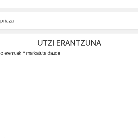
ipiñazar
UTZI ERANTZUNA
ko eremuak
*
markatuta daude