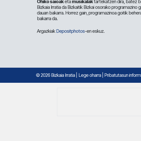
Ohiko saioak
eta
musikalak
tartekatzen dira, batez b
Bizkaia Irratia da Bizkaitik Bizkai osorako programazino
dauan bakarra. Horrez gain, programazinoa goitik beher
bakarra da.
Argazkiak
Depositphotos
-en eskuz.
© 2026 Bizkaia Irratia
|
Lege oharra
|
Pribatutasun infor