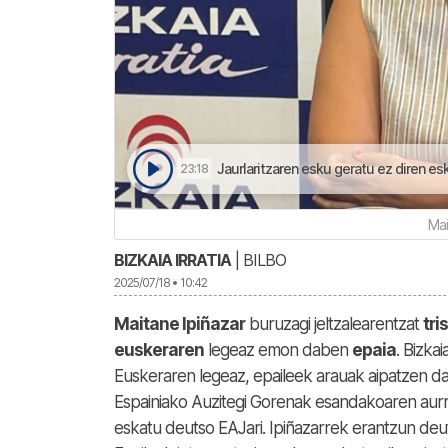
Jaurlaritzaren esku geratu ez diren eskuduntzen ardurea
23:18
Mai
BIZKAIA IRRATIA
| BILBO
2025/07/18 • 10:42
Maitane Ipiñazar
buruzagi jeltzalearentzat
tri
euskeraren
legeaz emon daben
epaia
. Bizka
Euskeraren legeaz, epaileek arauak aipatzen dau
Espainiako Auzitegi Gorenak esandakoaren aur
eskatu deutso EAJari. Ipiñazarrek erantzun deuts