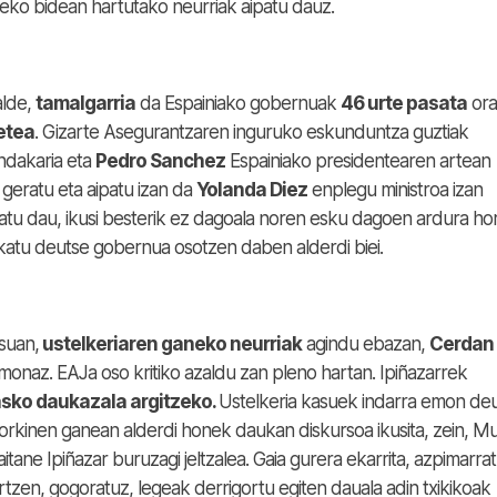
ateko bidean hartutako neurriak aipatu dauz.
alde,
tamalgarria
da Espainiako gobernuak
46 urte pasata
ora
etea
. Gizarte Asegurantzaren inguruko eskunduntza guztiak
ndakaria eta
Pedro Sanchez
Espainiako presidentearen artean
 geratu eta aipatu izan da
Yolanda Diez
enplegu ministroa izan
atu dau, ikusi besterik ez dagoala noren esku dagoen ardura hor
katu deutse gobernua osotzen daben alderdi biei.
suan,
ustelkeriaren ganeko neurriak
agindu ebazan,
Cerdan
monaz. EAJa oso kritiko azaldu zan pleno hartan. Ipiñazarrek
sko daukazala argitzeko.
Ustelkeria kasuek indarra emon de
etorkinen ganean alderdi honek daukan diskursoa ikusita, zein, Mu
aitane Ipiñazar buruzagi jeltzalea. Gaia gurera ekarrita, azpimarra
zen, gogoratuz, legeak derrigortu egiten dauala adin txikikoak