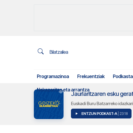
Bilatzailea
Programazinoa
Frekuentziak
Podkasta
Nekazaritza eta arrantza
Euskadi Buru Batzarreko idazkari
ENTZUN PODKAST-A
| 23:18