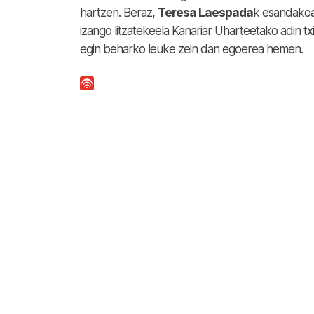
hartzen. Beraz,
Teresa Laespada
k esandakoa
izango litzatekeela Kanariar Uharteetako adin t
egin beharko leuke zein dan egoerea hemen.