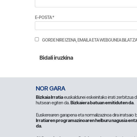
E-POSTA
*
GORDE NIRE IZENA, EMAILA ETA WEBGUNEA BILA
NOR GARA
Bizkaia Irratia
euskaldunei eskeinitako irrati zerbitzua
hutsean egiten da.
Bizkaiera batuan emitiduten da
.
Euskerearen garapena eta normalizazinoa dira irratsaio 
Irratiaren programazinoaren helburu nagusia entz
da
.