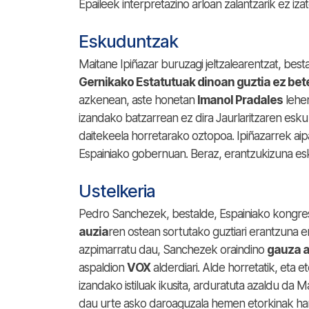
Epaileek interpretazino arloan zalantzarik ez iz
Eskuduntzak
Maitane Ipiñazar buruzagi jeltzalearentzat, best
Gernikako Estatutuak dinoan guztia ez bet
azkenean, aste honetan
Imanol Pradales
lehe
izandako batzarrean ez dira Jaurlaritzaren esku
daitekeela horretarako oztopoa. Ipiñazarrek aip
Espainiako gobernuan. Beraz, erantzukizuna es
Ustelkeria
Pedro Sanchezek, bestalde, Espainiako kongre
auzia
ren ostean sortutako guztiari erantzuna e
azpimarratu dau, Sanchezek oraindino
gauza a
aspaldion
VOX
alderdiari. Alde horretatik, eta 
izandako istiluak ikusita, arduratuta azaldu da M
dau urte asko daroaguzala hemen etorkinak hart