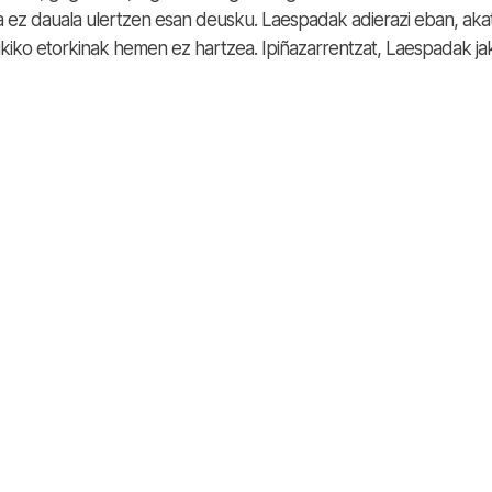
 ez dauala ulertzen esan deusku. Laespadak adierazi eban, aka
xikiko etorkinak hemen ez hartzea. Ipiñazarrentzat, Laespadak ja