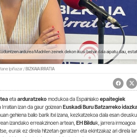
 Madrilen zeinek dekon ikusi behar dala aipatu dau, estatutua betetzeko dagoala gogoratuz | Goizeko Izarre
tane Ipiñazar /
BIZKAIA IRRATIA
stea
eta
arduratzeko
modukoa da Espainiako
epaitegiek
ia Irratian izan da gaur goizean
Euskadi Buru Batzarreko idazka
an gehiena balio barik itxi izana, kezkatzekoa dala esan deusku
rean izandako erreakzinoen artean,
EH Bildu
k, jarrera irmoagoa
e, eurak ez direla hitzetan geratzen eta ekintzakaz ari direla la