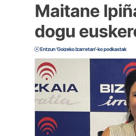
Maitane Ipiñ
dogu eusker
Entzun ‘Goizeko Izarretan’-ko podkastak