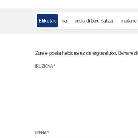
Etiketak
eaj
euskadi buru batzar
maitane 
Zure e-posta helbidea ez da argitaratuko.
Beharrez
IRUZKINA
*
IZENA
*