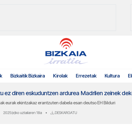
k
Bizkaitik Bizkaira
Kirolak
Errezetak
Kultura
El
ak eurak ekintzakaz erantzuten dabela esan deutso EH Bilduri
2025(e)ko uztailaren 18a
•
DESKARGATU