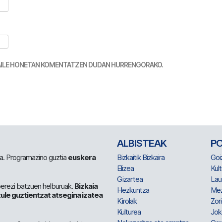
TZAILE HONETAN KOMENTATZEN DUDAN HURRENGORAKO.
ALBISTEAK
P
 da. Programazino guztia
euskera
Bizkaitik Bizkaira
Goi
Elizea
Kult
Gizartea
Lau
berezi batzuen helburuak.
Bizkaia
Hezkuntza
Me
ule guztientzat atsegina izatea
Kirolak
Zor
Kulturea
Jok