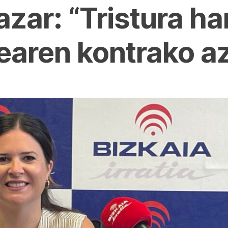
azar: “Tristura ha
earen kontrako a