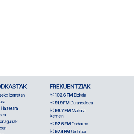
ODKASTAK
FREKUENTZIAK
zeko Izarretan
102.6 FM
Bizkaia
ura
91.9 FM
Durangaldea
 Haizetara
96.7 FM
Markina
zea
Xemein
ionagurrak
92.5 FM
Ondarroa
oan
97.4 FM
Urdaibai