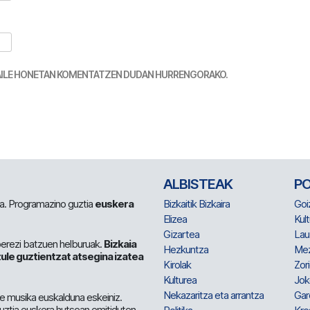
TZAILE HONETAN KOMENTATZEN DUDAN HURRENGORAKO.
ALBISTEAK
P
 da. Programazino guztia
euskera
Bizkaitik Bizkaira
Goi
Elizea
Kult
Gizartea
Lau
berezi batzuen helburuak.
Bizkaia
Hezkuntza
Me
ule guztientzat atsegina izatea
Kirolak
Zor
Kulturea
Jok
Nekazaritza eta arrantza
Gar
e musika euskalduna eskeiniz.
 guztia euskera hutsean emitiduten