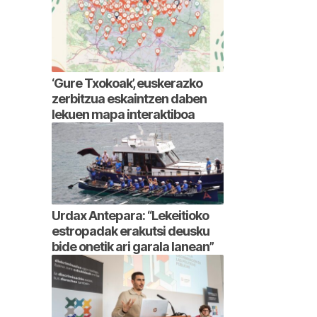
‘Gure Txokoak’, euskerazko
zerbitzua eskaintzen daben
lekuen mapa interaktiboa
Urdax Antepara: “Lekeitioko
estropadak erakutsi deusku
bide onetik ari garala lanean”