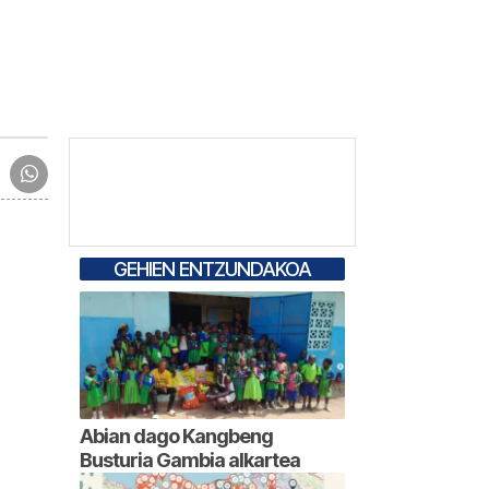
GEHIEN ENTZUNDAKOA
Abian dago Kangbeng
Busturia Gambia alkartea