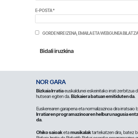
E-POSTA
*
GORDE NIRE IZENA, EMAILA ETA WEBGUNEA BILA
NOR GARA
Bizkaia Irratia
euskaldunei eskeinitako irrati zerbitzua
hutsean egiten da.
Bizkaiera batuan emitiduten da
.
Euskerearen garapena eta normalizazinoa dira irratsaio 
Irratiaren programazinoaren helburu nagusia entz
da
.
Ohiko saioak
eta
musikalak
tartekatzen dira, batez b
Bizkaia Irratia da Bizkaitik Bizkai osorako programazino