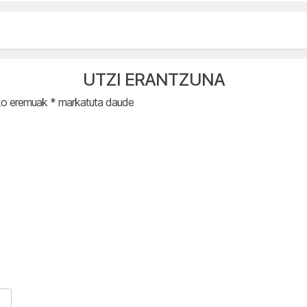
UTZI ERANTZUNA
ko eremuak
*
markatuta daude