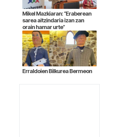
Mikel Mazkiaran: “Eraberean
sarea aitzindaria izan zan
orain hamar urte”
Erraldoien Bilkurea Bermeon