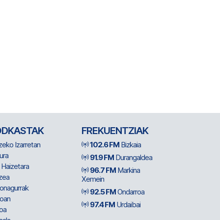
ODKASTAK
FREKUENTZIAK
zeko Izarretan
102.6 FM
Bizkaia
ura
91.9 FM
Durangaldea
 Haizetara
96.7 FM
Markina
zea
Xemein
ionagurrak
92.5 FM
Ondarroa
oan
97.4 FM
Urdaibai
oa