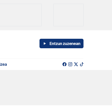
Entzun zuzenean
izea