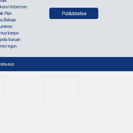
sala
kera Hobetzen
ik Plan
Publizidadea
a Bizkaia
urrieran
muz kanpo
pela buruan
nez egun
ratia.eus