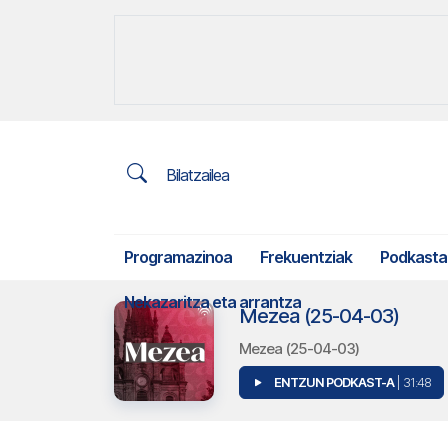
Bilatzailea
Programazinoa
Frekuentziak
Podkasta
Nekazaritza eta arrantza
Mezea (25-04-03)
Mezea (25-04-03)
ENTZUN PODKAST-A
| 31:48