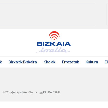
k
Bizkaitik Bizkaira
Kirolak
Errezetak
Kultura
El
2025(e)ko apirilaren 3a
•
DESKARGATU