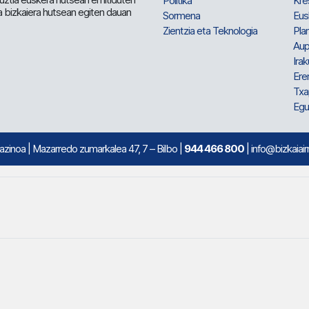
Politika
Kre
a bizkaiera hutsean egiten dauan
Sormena
Eus
Zientzia eta Teknologia
Plan
Aup
Irak
Ere
Txa
Egu
mazinoa
| Mazarredo zumarkalea 47, 7 – Bilbo |
944 466 800
| info@bizkaiair