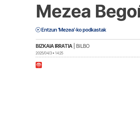
Mezea Begoñ
Mezea (25-04-03) | Mezea
31:48
Entzun ‘Mezea’-ko podkastak
BIZKAIA IRRATIA
| BILBO
2025/04/3 • 14:25