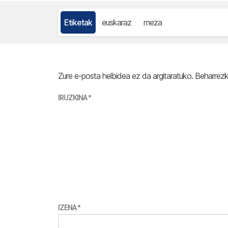
Etiketak
euskaraz
meza
Zure e-posta helbidea ez da argitaratuko.
Beharrez
IRUZKINA
*
IZENA
*