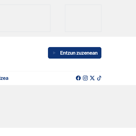
Entzun zuzenean
izea