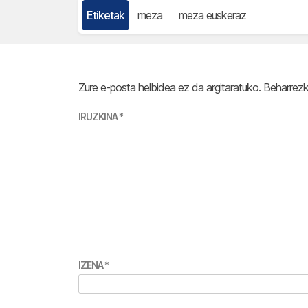
Etiketak
meza
meza euskeraz
Zure e-posta helbidea ez da argitaratuko.
Beharrez
IRUZKINA
*
IZENA
*