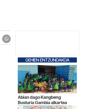
GEHIEN ENTZUNDAKOA
Abian dago Kangbeng
Busturia Gambia alkartea