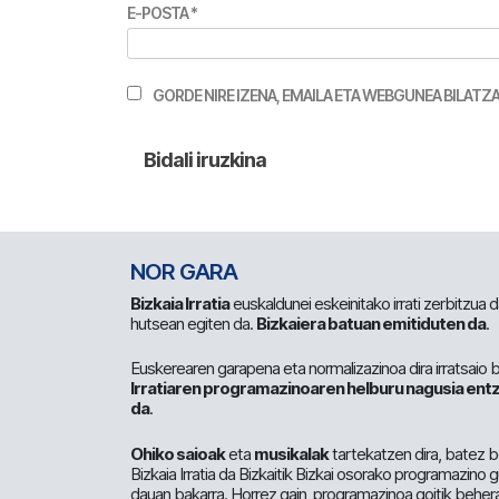
E-POSTA
*
GORDE NIRE IZENA, EMAILA ETA WEBGUNEA BILA
NOR GARA
Bizkaia Irratia
euskaldunei eskeinitako irrati zerbitzua
hutsean egiten da.
Bizkaiera batuan emitiduten da
.
Euskerearen garapena eta normalizazinoa dira irratsaio 
Irratiaren programazinoaren helburu nagusia entz
da
.
Ohiko saioak
eta
musikalak
tartekatzen dira, batez b
Bizkaia Irratia da Bizkaitik Bizkai osorako programazino
dauan bakarra. Horrez gain, programazinoa goitik beher