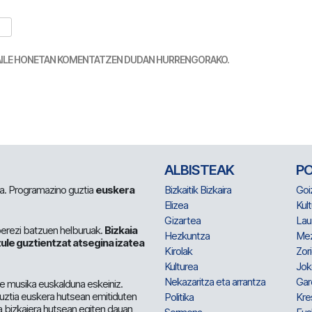
TZAILE HONETAN KOMENTATZEN DUDAN HURRENGORAKO.
ALBISTEAK
P
 da. Programazino guztia
euskera
Bizkaitik Bizkaira
Goi
Elizea
Kult
Gizartea
Lau
berezi batzuen helburuak.
Bizkaia
Hezkuntza
Me
ule guztientzat atsegina izatea
Kirolak
Zor
Kulturea
Jok
Nekazaritza eta arrantza
Gar
e musika euskalduna eskeiniz.
 guztia euskera hutsean emitiduten
Politika
Kre
a bizkaiera hutsean egiten dauan