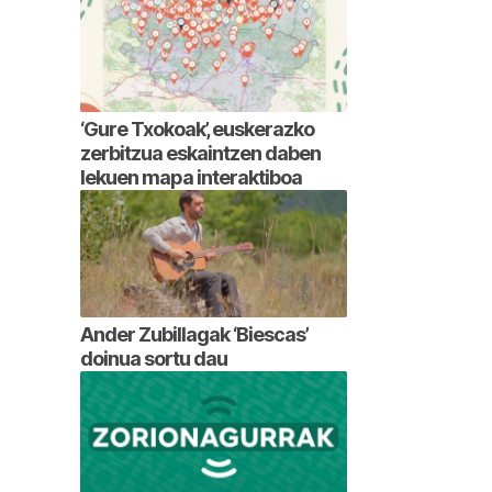
‘Gure Txokoak’, euskerazko
zerbitzua eskaintzen daben
lekuen mapa interaktiboa
Ander Zubillagak ‘Biescas’
doinua sortu dau