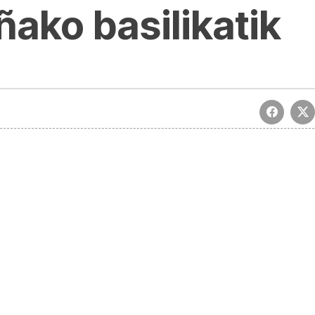
ako basilikatik
a