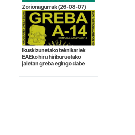
Zorionagurrak (26-08-07)
Ikuskizunetako teknikariek
EAEko hiru hiriburuetako
jaietan greba egingo dabe