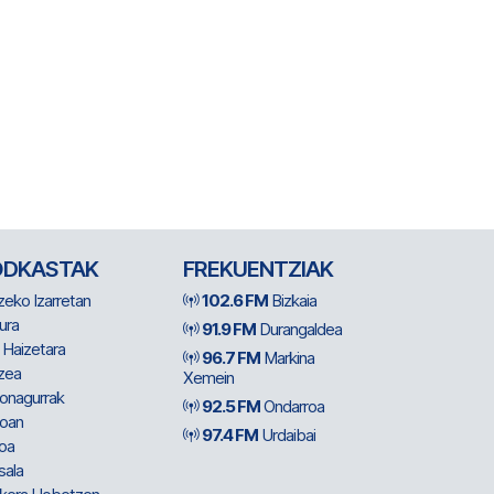
ODKASTAK
FREKUENTZIAK
zeko Izarretan
102.6 FM
Bizkaia
ura
91.9 FM
Durangaldea
 Haizetara
96.7 FM
Markina
zea
Xemein
ionagurrak
92.5 FM
Ondarroa
oan
97.4 FM
Urdaibai
oa
sala