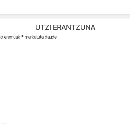
UTZI ERANTZUNA
ko eremuak
*
markatuta daude