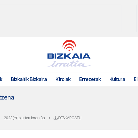
k
Bizkaitik Bizkaira
Kirolak
Errezetak
Kultura
El
tzena
2023(e)ko urtarrilaren 3a
•
DESKARGATU