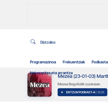
Bilatzailea
Programazinoa
Frekuentziak
Podkasta
Nekazaritza eta arrantza
Mezea (23-01-03) Marti
Mezea Begoñatik zuzenean
ENTZUN PODKAST-A
| 30:26