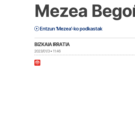
Mezea Begoñ
Mezea (23-01-03) Martitzena | Meze
30:26
Entzun ‘Mezea’-ko podkastak
BIZKAIA IRRATIA
2023/01/3 • 11:46