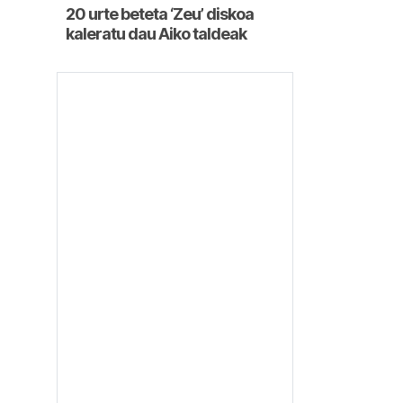
20 urte beteta ‘Zeu’ diskoa
kaleratu dau Aiko taldeak