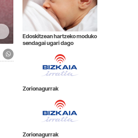
Edoskitzean hartzeko moduko
sendagai ugari dago
Zorionagurrak
Zorionagurrak