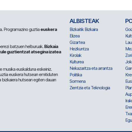
ALBISTEAK
P
 da. Programazino guztia
euskera
Bizkaitik Bizkaira
Goi
Elizea
Kult
Gizartea
Lau
berezi batzuen helburuak.
Bizkaia
Hezkuntza
Me
ule guztientzat atsegina izatea
Kirolak
Zor
Kulturea
Jok
Nekazaritza eta arrantza
Gar
e musika euskalduna eskeiniz.
 guztia euskera hutsean emitiduten
Politika
Kre
a bizkaiera hutsean egiten dauan
Sormena
Eus
Zientzia eta Teknologia
Plan
Aup
Irak
Ere
Txa
Egu