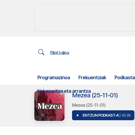
Bilatzailea
Programazinoa
Frekuentziak
Podkasta
Nekazaritza eta arrantza
Mezea (25-11-01)
Mezea (25-11-01)
ENTZUN PODKAST-A
| 40:38