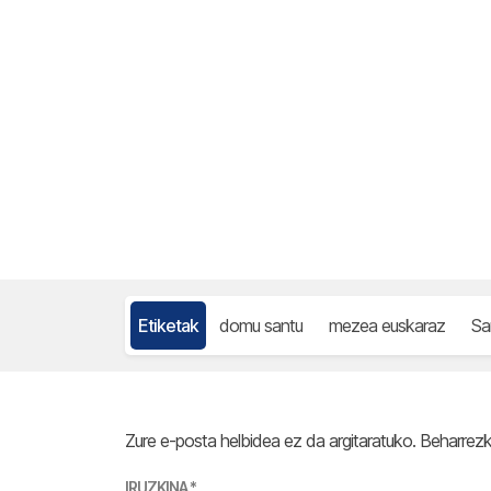
Etiketak
domu santu
mezea euskaraz
Sa
Zure e-posta helbidea ez da argitaratuko.
Beharrez
IRUZKINA
*