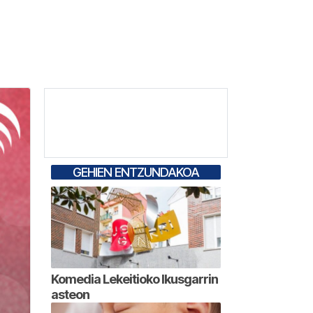
GEHIEN ENTZUNDAKOA
Komedia Lekeitioko Ikusgarrin
asteon