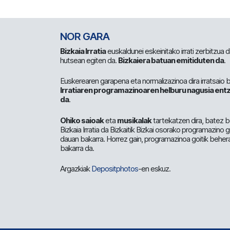
NOR GARA
Bizkaia Irratia
euskaldunei eskeinitako irrati zerbitzua
hutsean egiten da.
Bizkaiera batuan emitiduten da
.
Euskerearen garapena eta normalizazinoa dira irratsaio 
Irratiaren programazinoaren helburu nagusia entz
da
.
Ohiko saioak
eta
musikalak
tartekatzen dira, batez b
Bizkaia Irratia da Bizkaitik Bizkai osorako programazino
dauan bakarra. Horrez gain, programazinoa goitik beher
bakarra da.
Argazkiak
Depositphotos
-en eskuz.