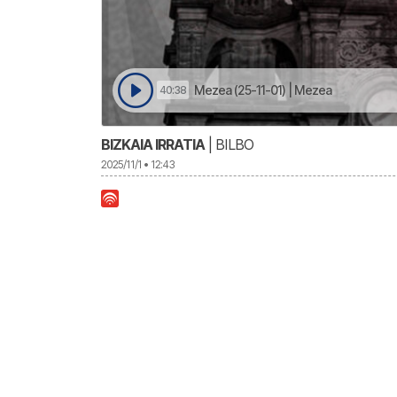
Mezea (25-11-01) | Mezea
40:38
BIZKAIA IRRATIA
| BILBO
2025/11/1 • 12:43