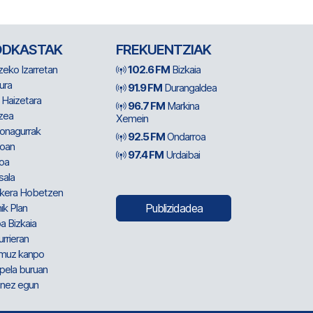
ODKASTAK
FREKUENTZIAK
zeko Izarretan
102.6 FM
Bizkaia
ura
91.9 FM
Durangaldea
 Haizetara
96.7 FM
Markina
zea
Xemein
ionagurrak
92.5 FM
Ondarroa
oan
97.4 FM
Urdaibai
oa
sala
kera Hobetzen
ik Plan
Publizidadea
a Bizkaia
urrieran
muz kanpo
pela buruan
nez egun