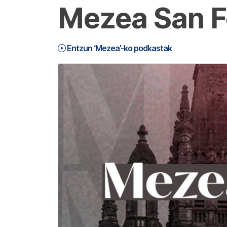
Mezea San Fe
Entzun ‘Mezea’-ko podkastak