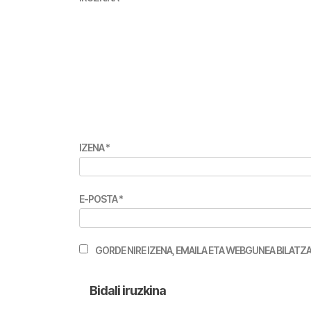
IZENA
*
E-POSTA
*
GORDE NIRE IZENA, EMAILA ETA WEBGUNEA BILA