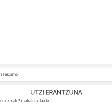
n Felicisimo
UTZI ERANTZUNA
ko eremuak
*
markatuta daude