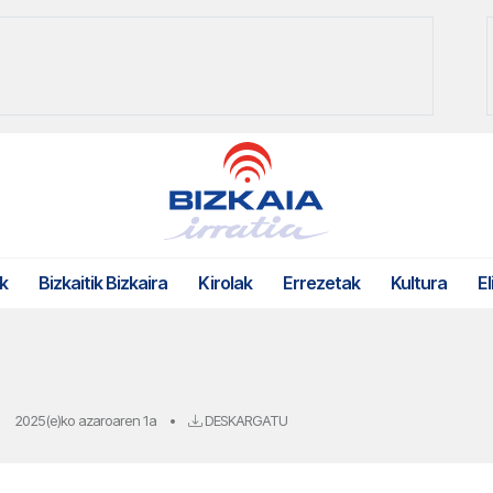
k
Bizkaitik Bizkaira
Kirolak
Errezetak
Kultura
El
2025(e)ko azaroaren 1a
•
DESKARGATU