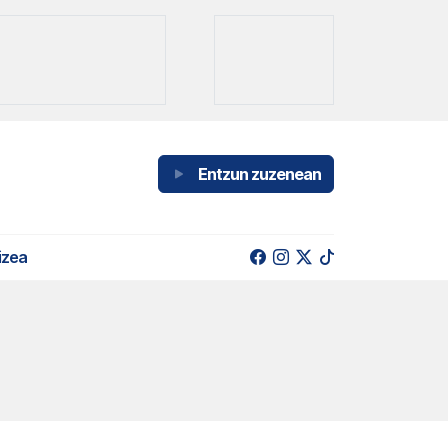
Entzun zuzenean
izea