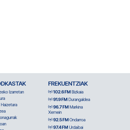
ODKASTAK
FREKUENTZIAK
zeko Izarretan
102.6 FM
Bizkaia
ura
91.9 FM
Durangaldea
 Haizetara
96.7 FM
Markina
zea
Xemein
ionagurrak
92.5 FM
Ondarroa
oan
97.4 FM
Urdaibai