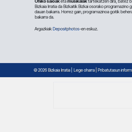
Ohiko saioak
eta
musikalak
tartekatzen dira, batez b
Bizkaia Irratia da Bizkaitik Bizkai osorako programazino
dauan bakarra. Horrez gain, programazinoa goitik beher
bakarra da.
Argazkiak
Depositphotos
-en eskuz.
© 2026 Bizkaia Irratia
|
Lege oharra
|
Pribatutasun infor