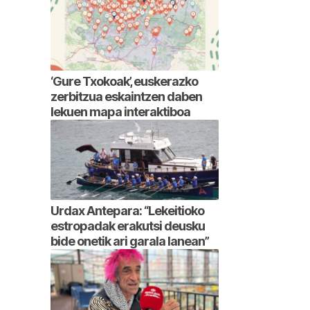
‘Gure Txokoak’, euskerazko
zerbitzua eskaintzen daben
lekuen mapa interaktiboa
Urdax Antepara: “Lekeitioko
estropadak erakutsi deusku
bide onetik ari garala lanean”