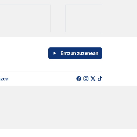
Entzun zuzenean
izea