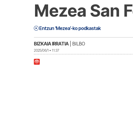
Mezea San Fe
Mezea (25-06-01) | Mezea
41:17
Entzun ‘Mezea’-ko podkastak
BIZKAIA IRRATIA
| BILBO
2025/06/1 • 11:37