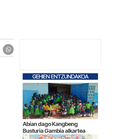
GEHIEN ENTZUNDAKOA
Abian dago Kangbeng
Busturia Gambia alkartea