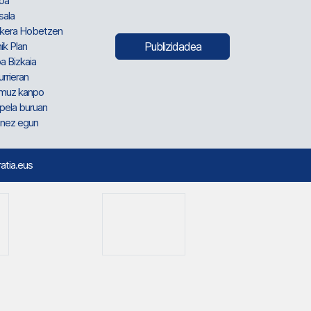
oa
sala
kera Hobetzen
ik Plan
Publizidadea
a Bizkaia
urrieran
muz kanpo
pela buruan
nez egun
ratia.eus