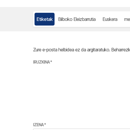
Etiketak
Bilboko Eleizbarrutia
Euskera
me
Zure e-posta helbidea ez da argitaratuko.
Beharrez
IRUZKINA
*
IZENA
*