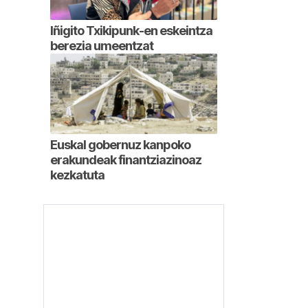
Iñigito Txikipunk-en eskeintza
berezia umeentzat
Euskal gobernuz kanpoko
erakundeak finantziazinoaz
kezkatuta