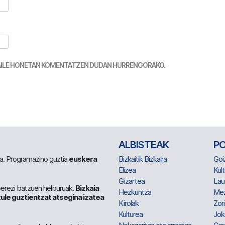
TZAILE HONETAN KOMENTATZEN DUDAN HURRENGORAKO.
ALBISTEAK
P
 da. Programazino guztia
euskera
Bizkaitik Bizkaira
Goi
Elizea
Kult
Gizartea
Lau
berezi batzuen helburuak.
Bizkaia
Hezkuntza
Me
ule guztientzat atsegina izatea
Kirolak
Zor
Kulturea
Jok