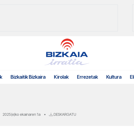
k
Bizkaitik Bizkaira
Kirolak
Errezetak
Kultura
El
2025(e)ko ekainaren 1a
•
DESKARGATU