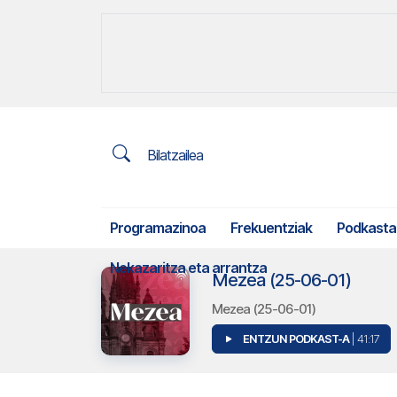
Bilatzailea
Programazinoa
Frekuentziak
Podkasta
Nekazaritza eta arrantza
Mezea (25-06-01)
Mezea (25-06-01)
ENTZUN PODKAST-A
| 41:17