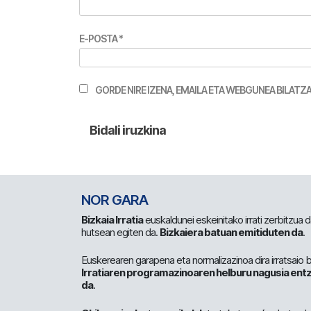
E-POSTA
*
GORDE NIRE IZENA, EMAILA ETA WEBGUNEA BILA
NOR GARA
Bizkaia Irratia
euskaldunei eskeinitako irrati zerbitzua
hutsean egiten da.
Bizkaiera batuan emitiduten da
.
Euskerearen garapena eta normalizazinoa dira irratsaio 
Irratiaren programazinoaren helburu nagusia entz
da
.