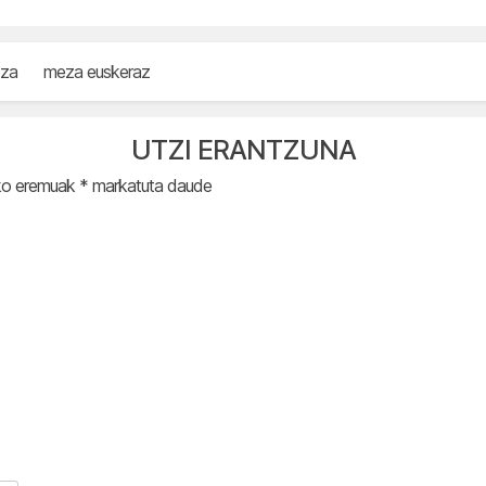
za
meza euskeraz
UTZI ERANTZUNA
ko eremuak
*
markatuta daude