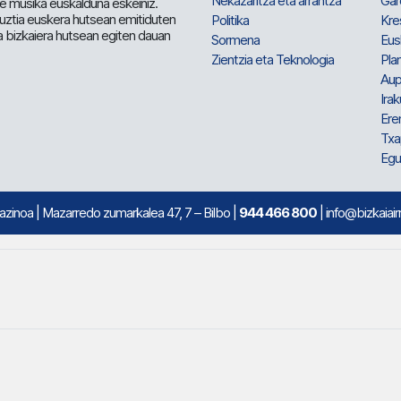
Nekazaritza eta arrantza
Gar
e musika euskalduna eskeiniz.
 guztia euskera hutsean emitiduten
Politika
Kre
a bizkaiera hutsean egiten dauan
Sormena
Eus
Zientzia eta Teknologia
Plan
Aup
Irak
Ere
Txa
Egu
mazinoa
| Mazarredo zumarkalea 47, 7 – Bilbo |
944 466 800
| info@bizkaiair