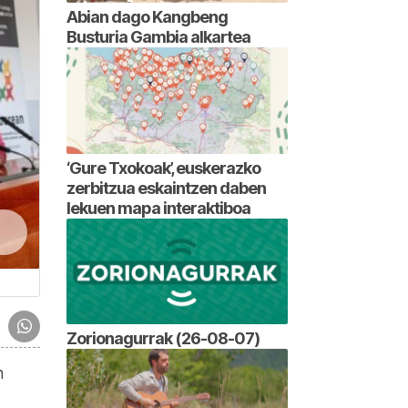
Abian dago Kangbeng
Busturia Gambia alkartea
‘Gure Txokoak’, euskerazko
zerbitzua eskaintzen daben
lekuen mapa interaktiboa
Zorionagurrak (26-08-07)
n