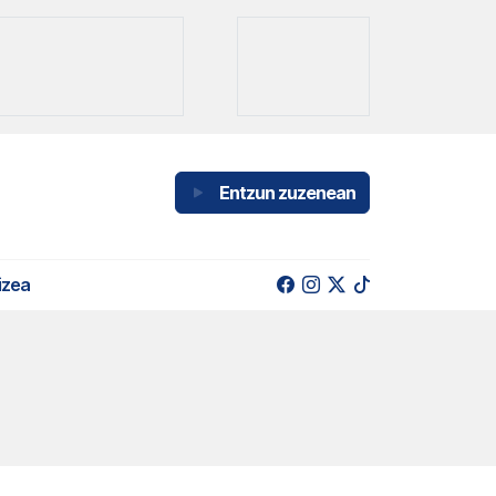
Entzun zuzenean
izea