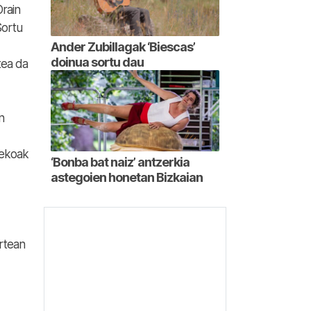
Orain
Sortu
Ander Zubillagak ‘Biescas’
doinua sortu dau
tea da
n
tekoak
‘Bonba bat naiz’ antzerkia
astegoien honetan Bizkaian
urtean