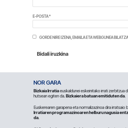
E-POSTA
*
GORDE NIRE IZENA, EMAILA ETA WEBGUNEA BILA
NOR GARA
Bizkaia Irratia
euskaldunei eskeinitako irrati zerbitzua
hutsean egiten da.
Bizkaiera batuan emitiduten da
.
Euskerearen garapena eta normalizazinoa dira irratsaio 
Irratiaren programazinoaren helburu nagusia entz
da
.