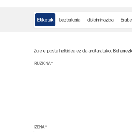
Etiketak
bazterkeria
diskriminazioa
Erabe
Zure e-posta helbidea ez da argitaratuko.
Beharrez
IRUZKINA
*
IZENA
*