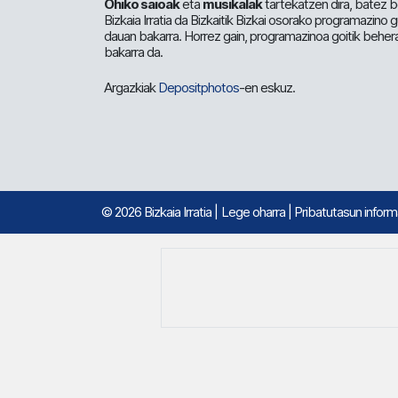
Ohiko saioak
eta
musikalak
tartekatzen dira, batez b
Bizkaia Irratia da Bizkaitik Bizkai osorako programazino
dauan bakarra. Horrez gain, programazinoa goitik beher
bakarra da.
Argazkiak
Depositphotos
-en eskuz.
© 2026 Bizkaia Irratia
|
Lege oharra
|
Pribatutasun infor