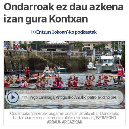
Ondarroak ez dau azkena
izan gura Kontxan
Entzun ‘Jokoan’-ko podkastak
Iñigo Larrinaga, Antiguako Amako patroiak dino presino barik ekingo deutsela bigarren jardunaldiko estropadeari Getaria eta Cabo gainditzeko asmoagaz | Jokoan
7:13
Ondarroako traineruak laugarren postuan amaitu eban Donostiako
badian aurreko domekan jokatutako estropadan /
BERMEOKO
ARRAUN ARGAZKIAK