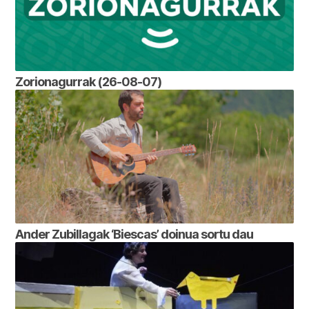
Zorionagurrak (26-08-07)
Ander Zubillagak ‘Biescas’ doinua sortu dau