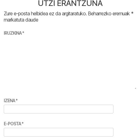
UTZI ERANTZUNA
Zure e-posta helbidea ez da argitaratuko.
Beharrezko eremuak
*
markatuta daude
IRUZKINA
*
IZENA
*
E-POSTA
*