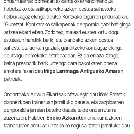
ondarrutarrak domekan eskainitako errendimendua
hobetzeko eta sailkapeneko azken postua saihesteko
helburuagaz ekingo deutso Kontxako bigarren jardunaldiari.
“Guretzat, Kontxarako sailkapenak denporaldi gatx bati ginga
jartzea ekarri eban. Zorionez, maileari eustea lortu dogu,
estutasun handirik barik, eta txandako azken postua
saihestu eta aurkari guztiak gainditzeko asmoagaz ekingo
deutsagu domekako estropadeari. Ez da erraza izango,
baina presinorik barik urtengo gara bakotxaren onena
emotera ”esan dau
Iñigo Larrinaga
Antiguako Ama
ren
patroiak.
Ondarroako Arraun Elkarteak ofizial egin dau Iñaki Errastik
gizonezkoen traineruan jarraituko dauela, eta zazpigarren
denporaldia jarraian beteko dauela talde ondarrutarra
zuzentzen. Halaber,
Eneko Azkarate
k emakumezkoen
traineruaren arduradun tekniko nagusia izaten jarraituko dau.