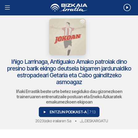
Iñigo Larrinaga, Antiguako Amako patroiak dino
presino barik ekingo deutsela bigarren jardunaldiko
estropadeari Getaria eta Cabo gainditzeko
asmoagaz
Iñaki Errastik beste urte betez segiduko dau gizonezkoen
traineruaren entrenatzaile postuan eta Eneko Azkaratek
emakumezkoen ekipoan
ENTZUN PODKAST-A
| 7:13
2023(e)ko irailaren 5a
•
DESKARGATU