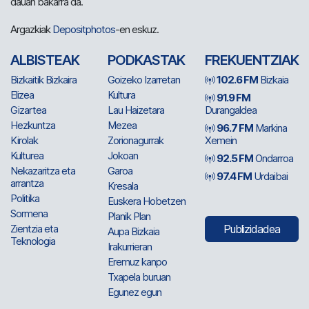
dauan bakarra da.
Argazkiak
Depositphotos
-en eskuz.
ALBISTEAK
PODKASTAK
FREKUENTZIAK
Bizkaitik Bizkaira
Goizeko Izarretan
102.6 FM
Bizkaia
Elizea
Kultura
91.9 FM
Gizartea
Lau Haizetara
Durangaldea
Hezkuntza
Mezea
96.7 FM
Markina
Kirolak
Zorionagurrak
Xemein
Kulturea
Jokoan
92.5 FM
Ondarroa
Nekazaritza eta
Garoa
97.4 FM
Urdaibai
arrantza
Kresala
Politika
Euskera Hobetzen
Sormena
Planik Plan
Zientzia eta
Publizidadea
Aupa Bizkaia
Teknologia
Irakurrieran
Eremuz kanpo
Txapela buruan
Egunez egun