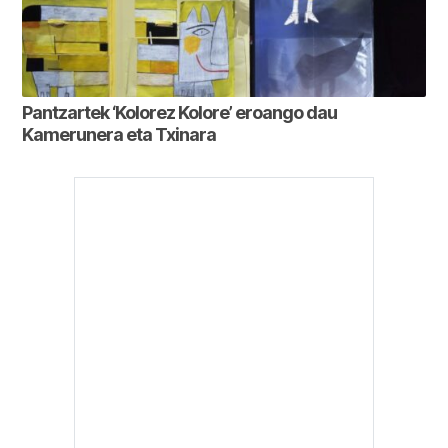
Pantzartek ‘Kolorez Kolore’ eroango dau
Kamerunera eta Txinara