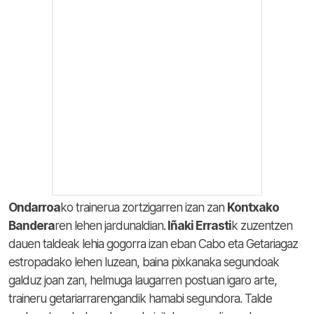
Ondarroa
ko trainerua zortzigarren izan zan
Kontxako
Bandera
ren lehen jardunaldian.
Iñaki Errasti
k zuzentzen
dauen taldeak lehia gogorra izan eban Cabo eta Getariagaz
estropadako lehen luzean, baina pixkanaka segundoak
galduz joan zan, helmuga laugarren postuan igaro arte,
traineru getariarrarengandik hamabi segundora. Talde