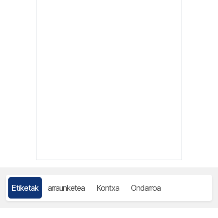
Etiketak
arraunketea
Kontxa
Ondarroa