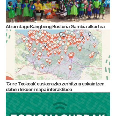
Abian dago Kangbeng Busturia Gambia alkartea
‘Gure Txokoak’, euskerazko zerbitzua eskaintzen
daben lekuen mapa interaktiboa