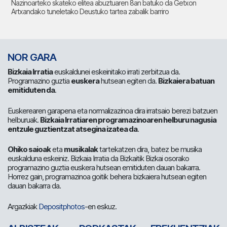
Nazinoarteko skateko elitea abuztuaren 8an batuko da Getxon
Artxandako tuneletako Deustuko tartea zabalik barriro
NOR GARA
Bizkaia Irratia
euskaldunei eskeinitako irrati zerbitzua da.
Programazino guztia
euskera
hutsean egiten da.
Bizkaiera batuan
emitiduten da
.
Euskerearen garapena eta normalizazinoa dira irratsaio berezi batzuen
helburuak.
Bizkaia Irratiaren programazinoaren helburu nagusia
entzule guztientzat atsegina izatea da
.
Ohiko saioak
eta
musikalak
tartekatzen dira, batez be musika
euskalduna eskeiniz. Bizkaia Irratia da Bizkaitik Bizkai osorako
programazino guztia euskera hutsean emitiduten dauan bakarra.
Horrez gain, programazinoa goitik behera bizkaiera hutsean egiten
dauan bakarra da.
Argazkiak
Depositphotos
-en eskuz.