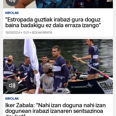
KIROLAK
“Estropada guztiak irabazi gura doguz
baina badakigu ez dala erraza izango”
18/06/2024 • 15:01 • BIZKAIA IRRATIA
KIROLAK
Iker Zabala: “Nahi izan doguna nahi izan
dogunean irabazi izanaren sentsazinoa