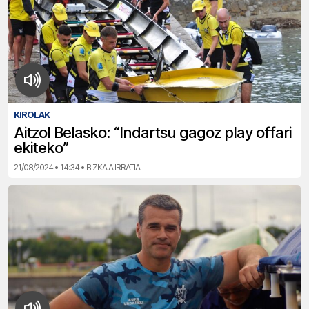
KIROLAK
Aitzol Belasko: “Indartsu gagoz play offari
ekiteko”
21/08/2024 • 14:34 • BIZKAIA IRRATIA