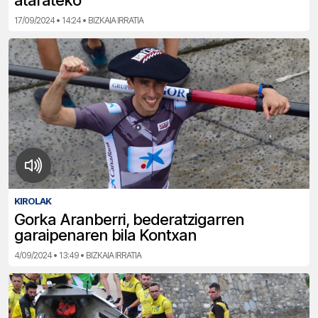
atarateko”
17/09/2024 • 14:24 • BIZKAIA IRRATIA
KIROLAK
Gorka Aranberri, bederatzigarren
garaipenaren bila Kontxan
4/09/2024 • 13:49 • BIZKAIA IRRATIA