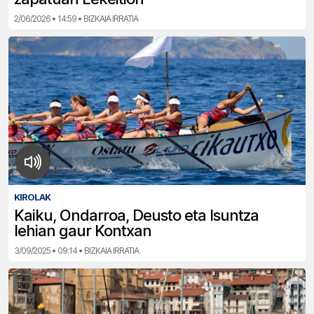
2/06/2026 • 14:59 • BIZKAIA IRRATIA
KIROLAK
Kaiku, Ondarroa, Deusto eta Isuntza
lehian gaur Kontxan
3/09/2025 • 09:14 • BIZKAIA IRRATIA