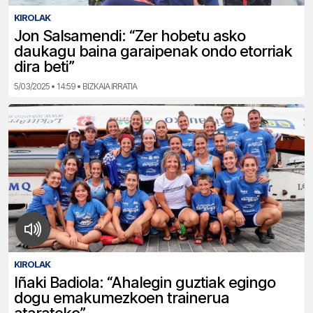
KIROLAK
Jon Salsamendi: “Zer hobetu asko
daukagu baina garaipenak ondo etorriak
dira beti”
5/03/2025 • 14:59 • BIZKAIA IRRATIA
KIROLAK
Iñaki Badiola: “Ahalegin guztiak egingo
dogu emakumezkoen trainerua