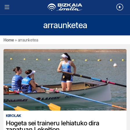
arraunketea
Home
»
arraunketea
KIROLAK
Hogeta sei traineru lehiatuko dira
zapatuan Lekeition