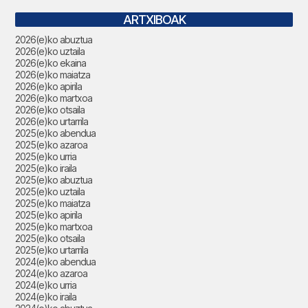
ARTXIBOAK
2026(e)ko abuztua
2026(e)ko uztaila
2026(e)ko ekaina
2026(e)ko maiatza
2026(e)ko apirila
2026(e)ko martxoa
2026(e)ko otsaila
2026(e)ko urtarrila
2025(e)ko abendua
2025(e)ko azaroa
2025(e)ko urria
2025(e)ko iraila
2025(e)ko abuztua
2025(e)ko uztaila
2025(e)ko maiatza
2025(e)ko apirila
2025(e)ko martxoa
2025(e)ko otsaila
2025(e)ko urtarrila
2024(e)ko abendua
2024(e)ko azaroa
2024(e)ko urria
2024(e)ko iraila