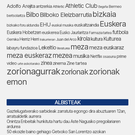
Athletic Club
Adolfo Arejita
antzerkia
Athletic
Bermeo
Begoña
bizkaia
Bilbo
Bilboko Eleizbarrutia
bertsolaritza
Euskera
EHU
euskaltzaindia
bizkaiko foru aldundia
euskal musika
futbola
Euskera Hobetzen
euskerea
Eusko Jaurlaritza
Farmazia tartea
kirola
Kulturea
kultura
Herriz Herri
Gernika
Juan del Arco
Irakurrieran
meza
Lekeitio
meza euskaraz
labayru fundazioa
literaturea
meza euskeraz
mezea
musika
Netflix
prime
osasuna
zinea
zinema
Zine tartea
video
urte askotarako
zorionagurrak
zorionak
zorionak
emon
ALBISTEAK
Gaztelugatxerako sarbideak zarratuta egongo dira abuztuaren 12an,
arratsaldetik aurrera
Onintza Enbeitak hunkituta hartu dau Aste Nagusiko pregoilariaren
ardurea
50 ekoizle baino gehiago Getxoko San Lorentzo azokan