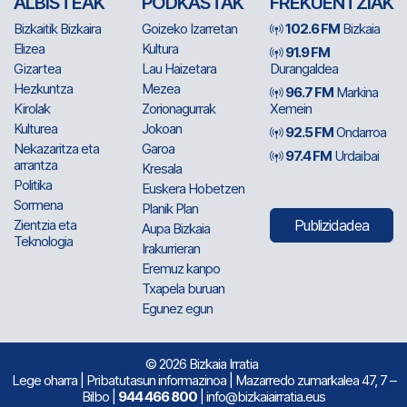
ALBISTEAK
PODKASTAK
FREKUENTZIAK
Bizkaitik Bizkaira
Goizeko Izarretan
102.6 FM
Bizkaia
Elizea
Kultura
91.9 FM
Gizartea
Lau Haizetara
Durangaldea
Hezkuntza
Mezea
96.7 FM
Markina
Kirolak
Zorionagurrak
Xemein
Kulturea
Jokoan
92.5 FM
Ondarroa
Nekazaritza eta
Garoa
97.4 FM
Urdaibai
arrantza
Kresala
Politika
Euskera Hobetzen
Sormena
Planik Plan
Zientzia eta
Publizidadea
Aupa Bizkaia
Teknologia
Irakurrieran
Eremuz kanpo
Txapela buruan
Egunez egun
© 2026 Bizkaia Irratia
Lege oharra
|
Pribatutasun informazinoa
| Mazarredo zumarkalea 47, 7 –
Bilbo |
944 466 800
| info@bizkaiairratia.eus