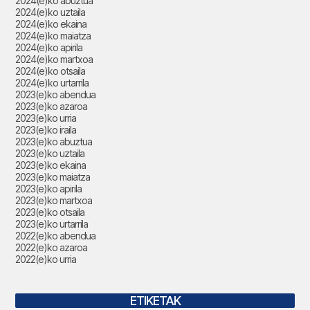
2024(e)ko abuztua
2024(e)ko uztaila
2024(e)ko ekaina
2024(e)ko maiatza
2024(e)ko apirila
2024(e)ko martxoa
2024(e)ko otsaila
2024(e)ko urtarrila
2023(e)ko abendua
2023(e)ko azaroa
2023(e)ko urria
2023(e)ko iraila
2023(e)ko abuztua
2023(e)ko uztaila
2023(e)ko ekaina
2023(e)ko maiatza
2023(e)ko apirila
2023(e)ko martxoa
2023(e)ko otsaila
2023(e)ko urtarrila
2022(e)ko abendua
2022(e)ko azaroa
2022(e)ko urria
ETIKETAK