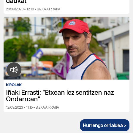
daukat”
20/09/2023 • 12:10 • BIZKAIA IRRATIA
KIROLAK
Iñaki Errasti: “Etxean lez sentitzen naz
Ondarroan”
12/09/2023 • 11:15 • BIZKAIA IRRATIA
Hurrengo orrialdea >