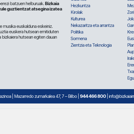
berezi batzuen helburuak.
Bizkaia
Hezkuntza
Me
ule guztientzat atsegina izatea
Kirolak
Zor
Kulturea
Jok
Nekazaritza eta arrantza
Gar
e musika euskalduna eskeiniz.
 guztia euskera hutsean emitiduten
Politika
Kre
a bizkaiera hutsean egiten dauan
Sormena
Eus
Zientzia eta Teknologia
Plan
Aup
Irak
Ere
Txa
Egu
mazinoa
| Mazarredo zumarkalea 47, 7 – Bilbo |
944 466 800
| info@bizkaiair