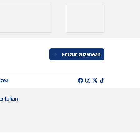
Entzun zuzenean
izea
ertulian