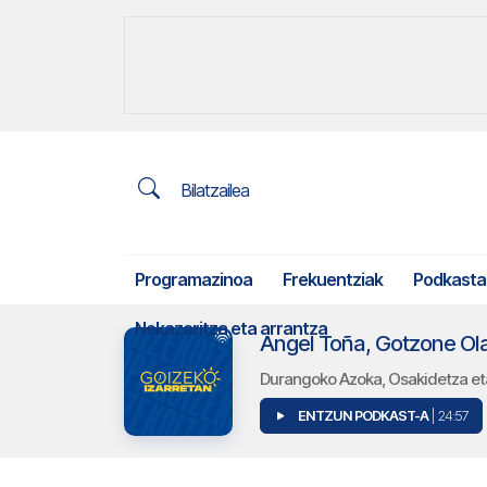
Bilatzailea
Programazinoa
Frekuentziak
Podkasta
Nekazaritza eta arrantza
Angel Toña, Gotzone Olarr
Durangoko Azoka, Osakidetza eta
ENTZUN PODKAST-A
| 24:57