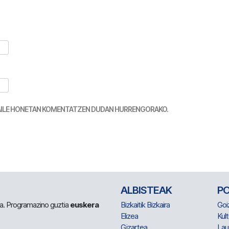
TZAILE HONETAN KOMENTATZEN DUDAN HURRENGORAKO.
ALBISTEAK
P
 da. Programazino guztia
euskera
Bizkaitik Bizkaira
Goi
Elizea
Kult
Gizartea
Lau