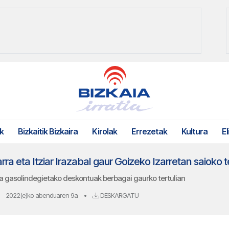
k
Bizkaitik Bizkaira
Kirolak
Errezetak
Kultura
El
a eta Itziar Irazabal gaur Goizeko Izarretan saioko t
 gasolindegietako deskontuak berbagai gaurko tertulian
2022(e)ko abenduaren 9a
•
DESKARGATU