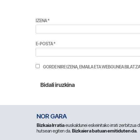
IZENA
*
E-POSTA
*
GORDE NIRE IZENA, EMAILA ETA WEBGUNEA BILA
NOR GARA
Bizkaia Irratia
euskaldunei eskeinitako irrati zerbitzua
hutsean egiten da.
Bizkaiera batuan emitiduten da
.