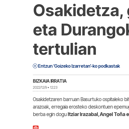
Osakidetza,
eta Durango
tertulian
Angel Toña, Gotzone Olarra eta Itziar I
24:57
Entzun ‘Goizeko Izarretan’-ko podkastak
BIZKAIA IRRATIA
2022/12/9 • 12:23
Osakidetzaren barruan Basurtuko ospitaleko bih
arazoak, erregaia erosteko deskontuen epemug
berba egin dogu
Itziar Irazabal, Angel Toña