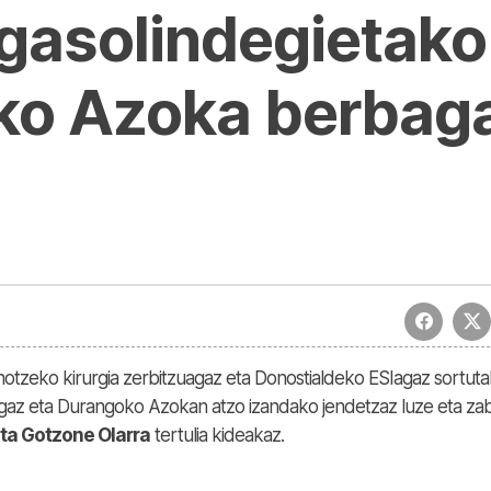
 gasolindegietak
ko Azoka berbaga
razabal gaur Goizeko Izarretan saioko tertulian | Goizeko Izarretan
otzeko kirurgia zerbitzuagaz eta Donostialdeko ESIagaz sortut
az eta Durangoko Azokan atzo izandako jendetzaz luze eta zab
 eta Gotzone Olarra
tertulia kideakaz.