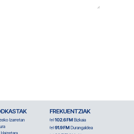
ODKASTAK
FREKUENTZIAK
zeko Izarretan
102.6 FM
Bizkaia
ura
91.9 FM
Durangaldea
 Haizetara