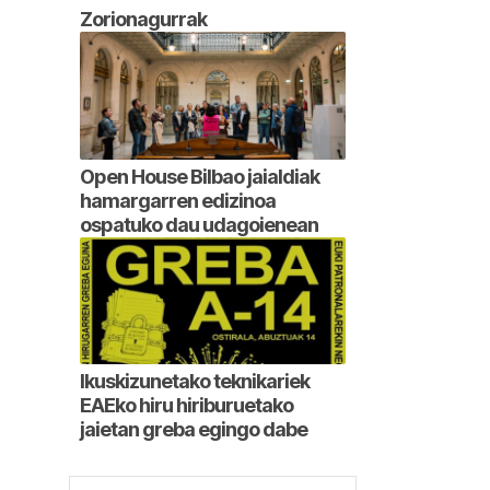
Zorionagurrak
Open House Bilbao jaialdiak
hamargarren edizinoa
ospatuko dau udagoienean
Ikuskizunetako teknikariek
EAEko hiru hiriburuetako
jaietan greba egingo dabe