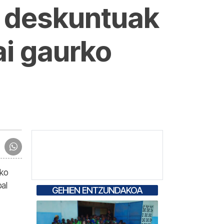
o deskuntuak
i gaurko
ako
al
GEHIEN ENTZUNDAKOA