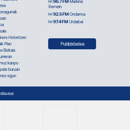
96.7 FM
Markina
zea
Xemein
ionagurrak
92.5 FM
Ondarroa
oan
97.4 FM
Urdaibai
oa
sala
kera Hobetzen
ik Plan
Publizidadea
a Bizkaia
urrieran
muz kanpo
pela buruan
nez egun
ratia.eus