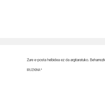
Zure e-posta helbidea ez da argitaratuko.
Beharrez
IRUZKINA
*