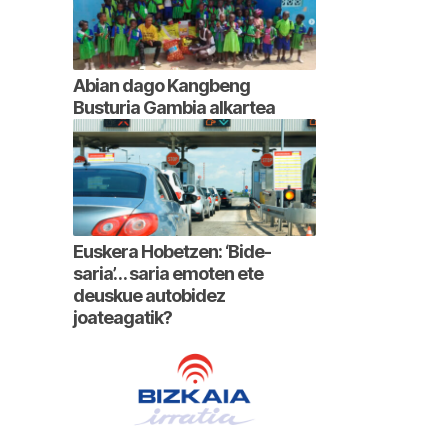
Abian dago Kangbeng
Busturia Gambia alkartea
Euskera Hobetzen: ‘Bide-
saria’… saria emoten ete
deuskue autobidez
joateagatik?