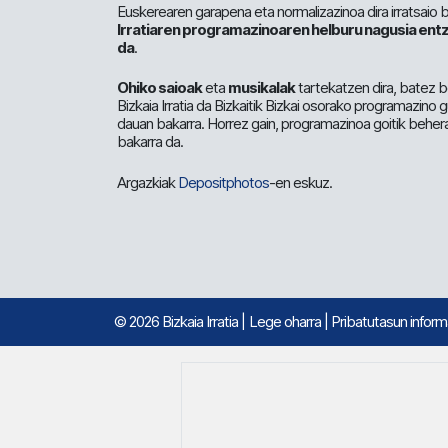
Euskerearen garapena eta normalizazinoa dira irratsaio 
Irratiaren programazinoaren helburu nagusia entz
da
.
Ohiko saioak
eta
musikalak
tartekatzen dira, batez b
Bizkaia Irratia da Bizkaitik Bizkai osorako programazino
dauan bakarra. Horrez gain, programazinoa goitik beher
bakarra da.
Argazkiak
Depositphotos
-en eskuz.
© 2026 Bizkaia Irratia
|
Lege oharra
|
Pribatutasun infor