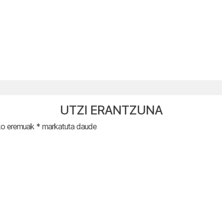
UTZI ERANTZUNA
ko eremuak
*
markatuta daude