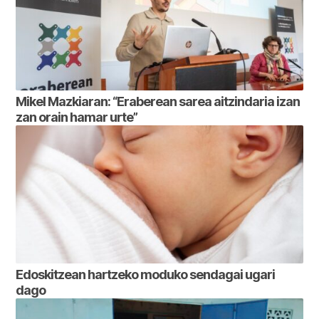
Mikel Mazkiaran: “Eraberean sarea aitzindaria izan
zan orain hamar urte”
Edoskitzean hartzeko moduko sendagai ugari
dago