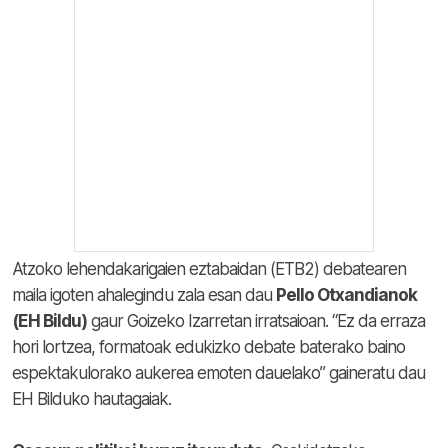
Atzoko lehendakarigaien eztabaidan (ETB2) debatearen
maila igoten ahalegindu zala esan dau
Pello Otxandianok
(EH Bildu)
gaur Goizeko Izarretan irratsaioan. “Ez da erraza
hori lortzea, formatoak edukizko debate baterako baino
espektakulorako aukerea emoten dauelako” gaineratu dau
EH Bilduko hautagaiak.