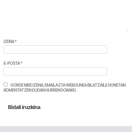
IZENA
*
E-POSTA
*
GORDE NIRE IZENA, EMAILA ETA WEBGUNEA BILATZAILE HONETAN
KOMENTATZEN DUDAN HURRENGORAKO.