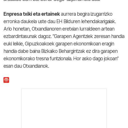
Enpresa txiki eta ertainek
aurrera begira izugarrizko
erronka daukela uste dau EH Bilduren lehendakarigaiak.
Arlo honetan, Otxandianoren eretxian lurraldeen artean
ezbardintasunak dagoz. “Garapen Agentziek zeresan handia
euki leikie, Gipuzkoakoek garapen ekonomikoan eragin
handia dabe baina Bizkaiko Behargintzak ez dira garapen
ekonomikorako tresna funtzionala. Hor asko dago jokoan”
esan dau Otxandianok.