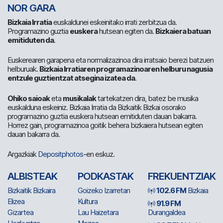
NOR GARA
Bizkaia Irratia
euskaldunei eskeinitako irrati zerbitzua da.
Programazino guztia
euskera
hutsean egiten da.
Bizkaiera batuan
emitiduten da
.
Euskerearen garapena eta normalizazinoa dira irratsaio berezi batzuen
helburuak.
Bizkaia Irratiaren programazinoaren helburu nagusia
entzule guztientzat atsegina izatea da
.
Ohiko saioak
eta
musikalak
tartekatzen dira, batez be musika
euskalduna eskeiniz. Bizkaia Irratia da Bizkaitik Bizkai osorako
programazino guztia euskera hutsean emitiduten dauan bakarra.
Horrez gain, programazinoa goitik behera bizkaiera hutsean egiten
dauan bakarra da.
Argazkiak
Depositphotos
-en eskuz.
ALBISTEAK
PODKASTAK
FREKUENTZIAK
Bizkaitik Bizkaira
Goizeko Izarretan
102.6 FM
Bizkaia
Elizea
Kultura
91.9 FM
Gizartea
Lau Haizetara
Durangaldea