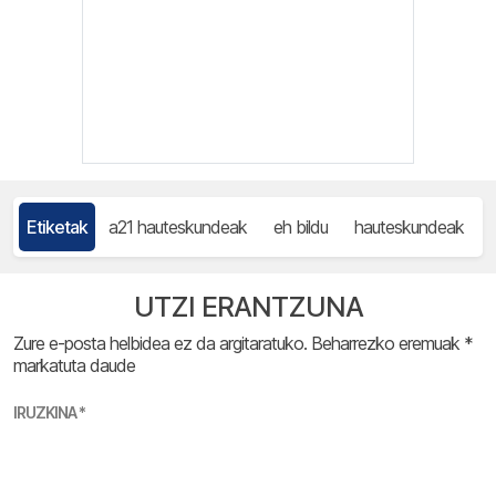
Etiketak
a21 hauteskundeak
eh bildu
hauteskundeak
UTZI ERANTZUNA
Zure e-posta helbidea ez da argitaratuko.
Beharrezko eremuak
*
markatuta daude
IRUZKINA
*