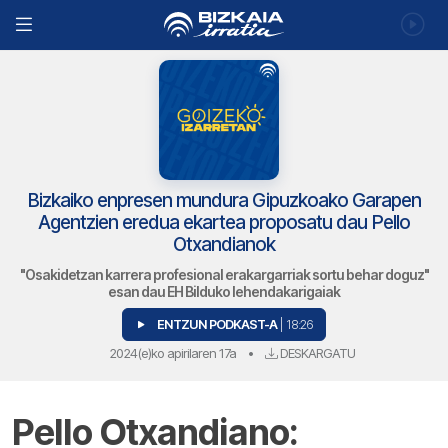
Bizkaiko enpresen mundura Gipuzkoako Garapen
Agentzien eredua ekartea proposatu dau Pello
Otxandianok
"Osakidetzan karrera profesional erakargarriak sortu behar doguz"
esan dau EH Bilduko lehendakarigaiak
ENTZUN PODKAST-A
| 18:26
2024(e)ko apirilaren 17a
•
DESKARGATU
Pello Otxandiano: