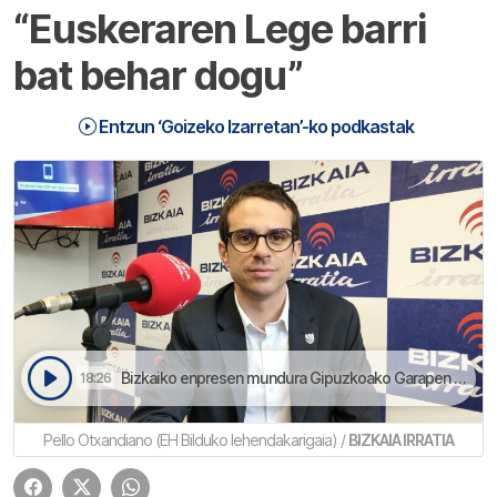
“Euskeraren Lege barri
bat behar dogu”
Entzun ‘Goizeko Izarretan’-ko podkastak
Bizkaiko enpresen mundura Gipuzkoako Garapen Agentzien eredua ekartea proposatu dau Pello Otxandianok | Goizeko Izarretan
18:26
Pello Otxandiano (EH Bilduko lehendakarigaia) /
BIZKAIA IRRATIA