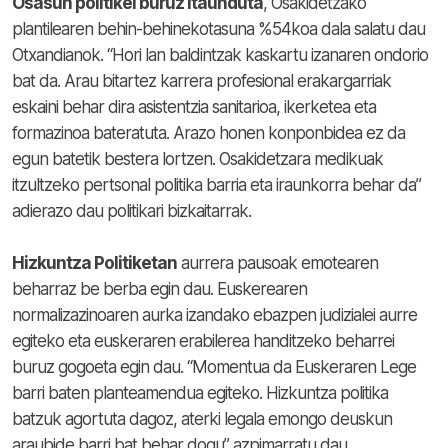
Osasun politikei buruz itaunduta
, Osakidetzako
plantilearen behin-behinekotasuna %54koa dala salatu dau
Otxandianok. “Hori lan baldintzak kaskartu izanaren ondorio
bat da. Arau bitartez karrera profesional erakargarriak
eskaini behar dira asistentzia sanitarioa, ikerketea eta
formazinoa bateratuta. Arazo honen konponbidea ez da
egun batetik bestera lortzen. Osakidetzara medikuak
itzultzeko pertsonal politika barria eta iraunkorra behar da”
adierazo dau politikari bizkaitarrak.
Hizkuntza Politiketan
aurrera pausoak emotearen
beharraz be berba egin dau. Euskerearen
normalizazinoaren aurka izandako ebazpen judizialei aurre
egiteko eta euskeraren erabilerea handitzeko beharrei
buruz gogoeta egin dau. “Momentua da Euskeraren Lege
barri baten planteamendua egiteko. Hizkuntza politika
batzuk agortuta dagoz, aterki legala emongo deuskun
araubide barri bat behar dogu” azpimarratu dau.