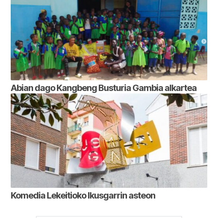
Abian dago Kangbeng Busturia Gambia alkartea
Komedia Lekeitioko Ikusgarrin asteon