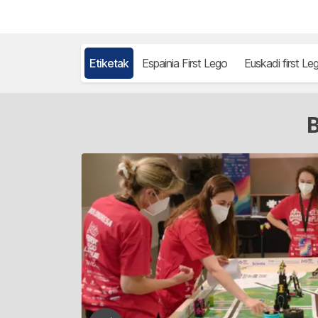
Etiketak
Espainia First Lego
Euskadi first Le
B