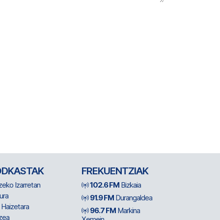
ODKASTAK
FREKUENTZIAK
zeko Izarretan
102.6 FM
Bizkaia
ura
91.9 FM
Durangaldea
 Haizetara
96.7 FM
Markina
zea
Xemein