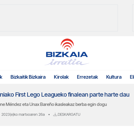
k
Bizkaitik Bizkaira
Kirolak
Errezetak
Kultura
El
iniako First Lego Leagueko finalean parte harte dau
iene Méndez eta Unax Bareño ikasleakaz berba egin dogu
2023(e)ko martxoaren 26a
•
DESKARGATU