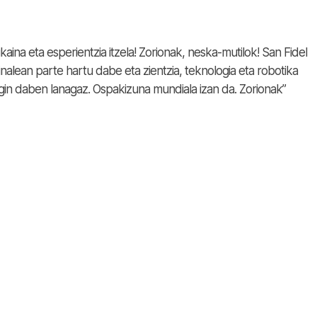
kaina eta esperientzia itzela! Zorionak, neska-mutilok! San Fidel
nalean parte hartu dabe eta zientzia, teknologia eta robotika
in daben lanagaz. Ospakizuna mundiala izan da. Zorionak”