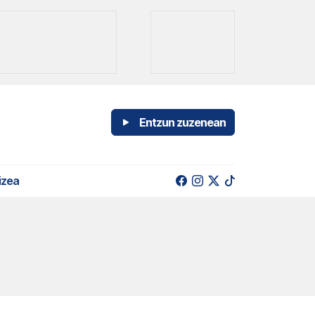
Entzun zuzenean
izea