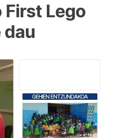
 First Lego
e dau
GEHIEN ENTZUNDAKOA