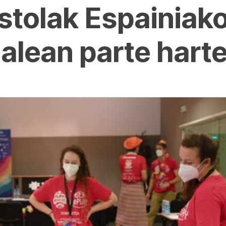
astolak Espainiako
alean parte hart