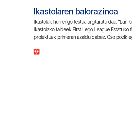
Ikastolaren balorazinoa
Ikastolak hurrengo testua argitaratu dau: “Lan bi
Ikastolako taldeek First Lego League Estatuko fi
proiektuak primeran azaldu dabez. Oso pozik eg