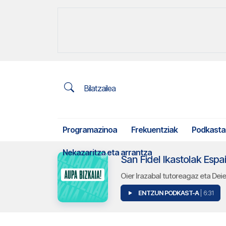
Bilatzailea
Programazinoa
Frekuentziak
Podkasta
Nekazaritza eta arrantza
San Fidel Ikastolak Espa
Oier Irazabal tutoreagaz eta De
ENTZUN PODKAST-A
| 6:31