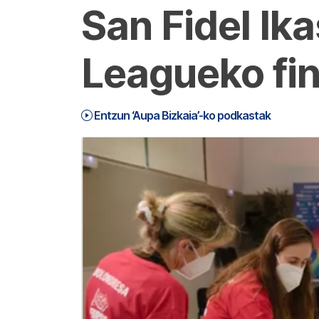
San Fidel Ik
Leagueko fin
Entzun ‘Aupa Bizkaia’-ko podkastak