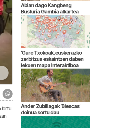
Abian dago Kangbeng
Busturia Gambia alkartea
‘Gure Txokoak’, euskerazko
zerbitzua eskaintzen daben
lekuen mapa interaktiboa
Ander Zubillagak ‘Biescas’
 lortu
doinua sortu dau
Izan