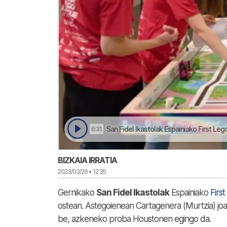
San Fidel Ikastolak Espainiako First Leg
6:31
BIZKAIA IRRATIA
2023/03/26 • 12:35
Gernikako
San Fidel Ikastolak
Espainiako
Firs
ostean. Astegoienean Cartagenera (Murtzia) joa
be, azkeneko proba Houstonen egingo da.