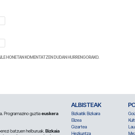
TZAILE HONETAN KOMENTATZEN DUDAN HURRENGORAKO.
ALBISTEAK
P
 da. Programazino guztia
euskera
Bizkaitik Bizkaira
Goi
Elizea
Kult
Gizartea
Lau
berezi batzuen helburuak.
Bizkaia
Hezkuntza
Me