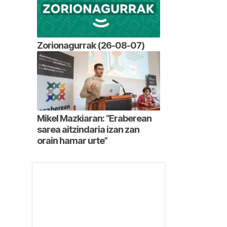
Zorionagurrak (26-08-07)
Mikel Mazkiaran: “Eraberean
sarea aitzindaria izan zan
orain hamar urte”