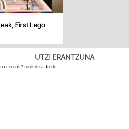
eak, First Lego
UTZI ERANTZUNA
ko eremuak
*
markatuta daude