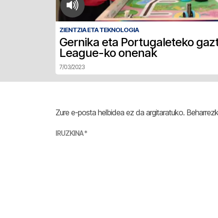
ZIENTZIA ETA TEKNOLOGIA
Gernika eta Portugaleteko gazt
League-ko onenak
7/03/2023
Zure e-posta helbidea ez da argitaratuko.
Beharrez
IRUZKINA
*