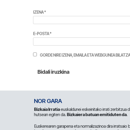
IZENA
*
E-POSTA
*
GORDE NIRE IZENA, EMAILA ETA WEBGUNEA BILA
NOR GARA
Bizkaia Irratia
euskaldunei eskeinitako irrati zerbitzua
hutsean egiten da.
Bizkaiera batuan emitiduten da
.
Euskerearen garapena eta normalizazinoa dira irratsaio 