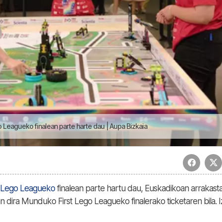
o Leagueko finalean parte harte dau | Aupa Bizkaia
t Lego Leagueko
finalean parte hartu dau, Euskadikoan arrakasta
n dira Munduko First Lego Leagueko finalerako ticketaren bila. 