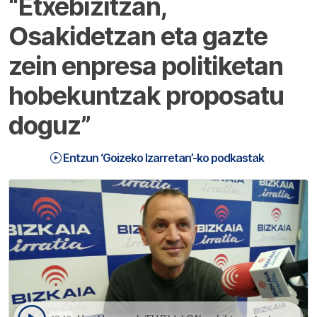
“Etxebizitzan,
Osakidetzan eta gazte
zein enpresa politiketan
hobekuntzak proposatu
doguz”
Entzun ‘Goizeko Izarretan’-ko podkastak