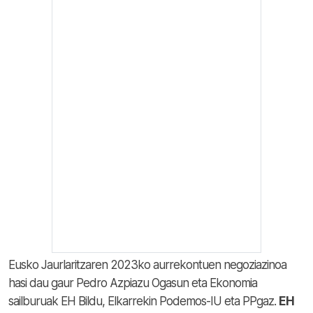
Eusko Jaurlaritzaren 2023ko aurrekontuen negoziazinoa
hasi dau gaur Pedro Azpiazu Ogasun eta Ekonomia
sailburuak EH Bildu, Elkarrekin Podemos-IU eta PPgaz.
EH