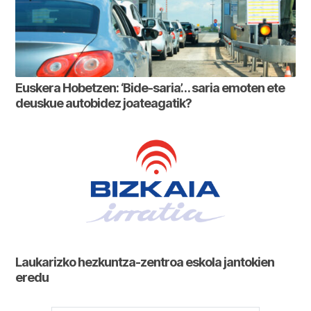
Euskera Hobetzen: ‘Bide-saria’… saria emoten ete
deuskue autobidez joateagatik?
Laukarizko hezkuntza-zentroa eskola jantokien
eredu