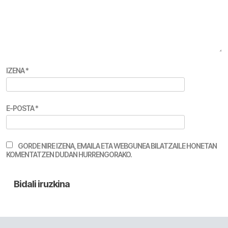
IZENA
*
E-POSTA
*
GORDE NIRE IZENA, EMAILA ETA WEBGUNEA BILATZAILE HONETAN
KOMENTATZEN DUDAN HURRENGORAKO.