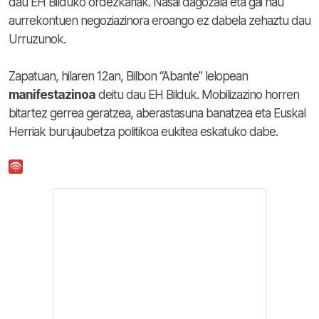
dau EH Bilduko ordezkariak. Nasai dagozala eta gai hau
aurrekontuen negoziazinora eroango ez dabela zehaztu dau
Urruzunok.
Zapatuan, hilaren 12an, Bilbon “Abante” lelopean
manifestazinoa
deitu dau EH Bilduk. Mobilizazino horren
bitartez gerrea geratzea, aberastasuna banatzea eta Euskal
Herriak burujaubetza politikoa eukitea eskatuko dabe.