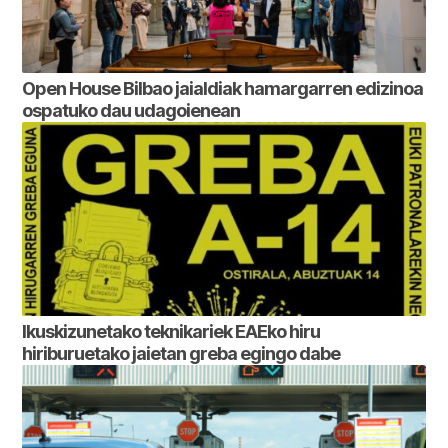
Open House Bilbao jaialdiak hamargarren edizinoa
ospatuko dau udagoienean
Ikuskizunetako teknikariek EAEko hiru
hiriburuetako jaietan greba egingo dabe