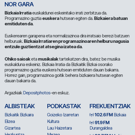
NOR GARA
Bizkaia Irratia
euskaldunei eskeinitako irrati zerbitzua da.
Programazino guztia
euskera
hutsean egiten da.
Bizkaiera batuan
emitiduten da
.
Euskerearen garapena eta normalizazinoa dira irratsaio berezi batzuen
helburuak.
Bizkaia Irratiaren programazinoaren helburu nagusia
entzule guztientzat atsegina izatea da
.
Ohiko saioak
eta
musikalak
tartekatzen dira, batez be musika
euskalduna eskeiniz. Bizkaia Irratia da Bizkaitik Bizkai osorako
programazino guztia euskera hutsean emitiduten dauan bakarra.
Horrez gain, programazinoa goitik behera bizkaiera hutsean egiten
dauan bakarra da.
Argazkiak
Depositphotos
-en eskuz.
ALBISTEAK
PODKASTAK
FREKUENTZIAK
Bizkaitik Bizkaira
Goizeko Izarretan
102.6 FM
Bizkaia
Elizea
Kultura
91.9 FM
Gizartea
Lau Haizetara
Durangaldea
Hezkuntza
Mezea