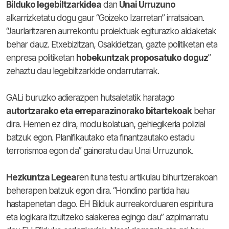
Bilduko legebiltzarkidea
dan
Unai Urruzuno
alkarrizketatu dogu gaur “Goizeko Izarretan” irratsaioan.
“Jaurlaritzaren aurrekontu proiektuak egiturazko aldaketak
behar dauz. Etxebizitzan, Osakidetzan, gazte politiketan eta
enpresa politiketan
hobekuntzak proposatuko doguz
”
zehaztu dau legebiltzarkide ondarrutarrak.
GALi buruzko adierazpen hutsaletatik haratago
autortzarako eta erreparazinorako bitartekoak
behar
dira. Hemen ez dira, modu isolatuan, gehiegikeria polizial
batzuk egon. Planifikautako eta finantzautako estadu
terrorismoa egon da” gaineratu dau Unai Urruzunok.
Hezkuntza Legea
ren ituna testu artikulau bihurtzerakoan
beherapen batzuk egon dira. “Hondino partida hau
hastapenetan dago. EH Bilduk aurreakorduaren espiritura
eta logikara itzultzeko saiakerea egingo dau” azpimarratu