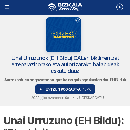
Unai Urruzunok (EH Bildu) GALen biktimentzat
erreparazinorako eta autortzarako baliabideak
eskatu dauz
Aurrekontuen negoziazinoa igaz baino gatxago ikusten dau EH Bilduk
ENTZUN PODKAST-A
| 18:46
2022(e)ko azaroaren 9a
•
DESKARGATU
Unai Urruzuno (EH Bildu):