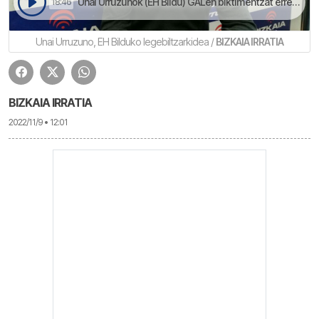
Unai Urruzunok (EH Bildu) GALen biktimentzat erreparazinorako eta autortzarako baliabideak eskatu dauz | Goizeko Izarretan
18:46
Unai Urruzuno, EH Bilduko legebiltzarkidea /
BIZKAIA IRRATIA
BIZKAIA IRRATIA
2022/11/9 • 12:01