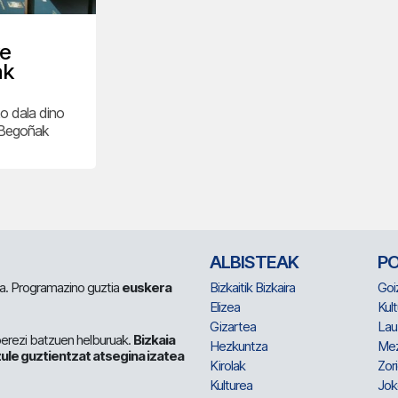
xe
ak
o dala dino
a Begoñak
ALBISTEAK
P
 da. Programazino guztia
euskera
Bizkaitik Bizkaira
Goi
Elizea
Kult
Gizartea
Lau
berezi batzuen helburuak.
Bizkaia
Hezkuntza
Me
ule guztientzat atsegina izatea
Kirolak
Zor
Kulturea
Jok