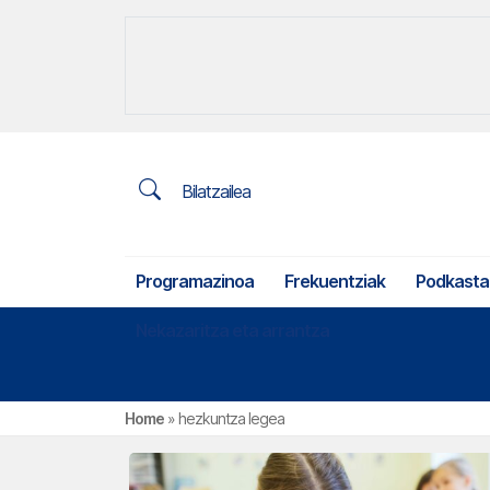
Bilatzailea
Programazinoa
Frekuentziak
Podkasta
Nekazaritza eta arrantza
Home
»
hezkuntza legea