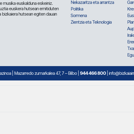
Nekazaritza eta arrantza
Gar
e musika euskalduna eskeiniz.
 guztia euskera hutsean emitiduten
Politika
Kre
a bizkaiera hutsean egiten dauan
Sormena
Eus
Zientzia eta Teknologia
Plan
Aup
Irak
Ere
Txa
Egu
mazinoa
| Mazarredo zumarkalea 47, 7 – Bilbo |
944 466 800
| info@bizkaiair