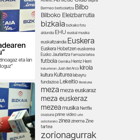
Athletic
Begoña
Bilbo
Bermeo
bertsolaritza
Bilboko Eleizbarrutia
bizkaia
bizkaiko foru
EHU
aldundia
euskal musika
Euskera
euskaltzaindia
dadearen
Euskera Hobetzen
euskerea
u”
Eusko Jaurlaritza
Farmazia tartea
zinoagaz eta lan
futbola
Herriz Herri
Gernika
 doguz"
kirola
Juan del Arco
Irakurrieran
Kulturea
kultura
labayru
Lekeitio
fundazioa
literaturea
meza
meza euskaraz
meza euskeraz
mezea
musika
Netflix
prime video
osasuna
urte
zinea
zinema
Zine
askotarako
tartea
zorionagurrak