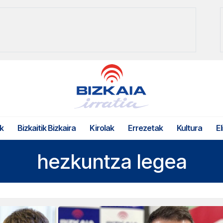
k
Bizkaitik Bizkaira
Kirolak
Errezetak
Kultura
El
hezkuntza legea