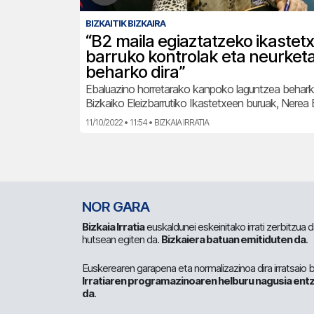
BIZKAITIK BIZKAIRA
“B2 maila egiaztatzeko ikastet
barruko kontrolak eta neurket
beharko dira”
Ebaluazino horretarako kanpoko laguntzea behark
Bizkaiko Eleizbarrutiko Ikastetxeen buruak, Nere
11/10/2022 • 11:54 • BIZKAIA IRRATIA
NOR GARA
Bizkaia Irratia
euskaldunei eskeinitako irrati zerbitzua
hutsean egiten da.
Bizkaiera batuan emitiduten da
.
Euskerearen garapena eta normalizazinoa dira irratsaio 
Irratiaren programazinoaren helburu nagusia entz
da
.