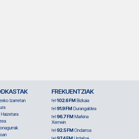
ODKASTAK
FREKUENTZIAK
zeko Izarretan
102.6 FM
Bizkaia
ura
91.9 FM
Durangaldea
 Haizetara
96.7 FM
Markina
zea
Xemein
ionagurrak
92.5 FM
Ondarroa
oan
97.4 FM
Urdaibai