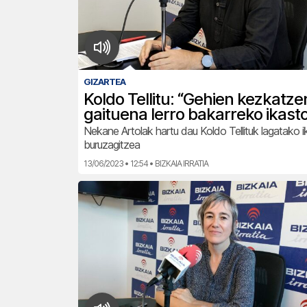
GIZARTEA
Koldo Tellitu: “Gehien kezkatze
gaituena lerro bakarreko ikasto
Nekane Artolak hartu dau Koldo Tellituk lagatako i
buruzagitzea
13/06/2023 • 12:54 • BIZKAIA IRRATIA