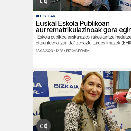
ALBISTEAK
Euskal Eskola Publikoan
aurrematrikulazinoak gora egi
"Eskola publikoa euskarazko irakaskuntza hedatze
efizienteena izan da" zehaztu Lurdes Imazek (EH
13/03/2023 • 12:28 • BIZKAIA IRRATIA