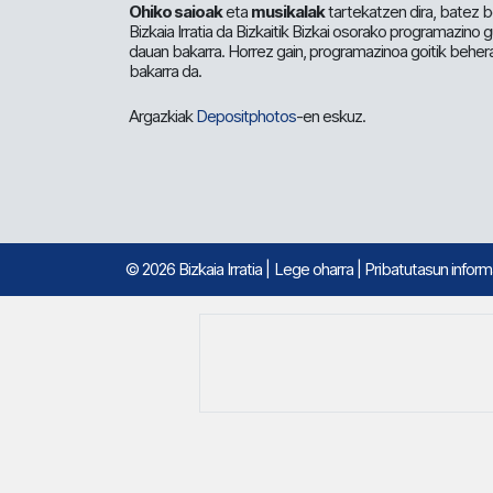
Ohiko saioak
eta
musikalak
tartekatzen dira, batez b
Bizkaia Irratia da Bizkaitik Bizkai osorako programazino
dauan bakarra. Horrez gain, programazinoa goitik beher
bakarra da.
Argazkiak
Depositphotos
-en eskuz.
© 2026 Bizkaia Irratia
|
Lege oharra
|
Pribatutasun infor