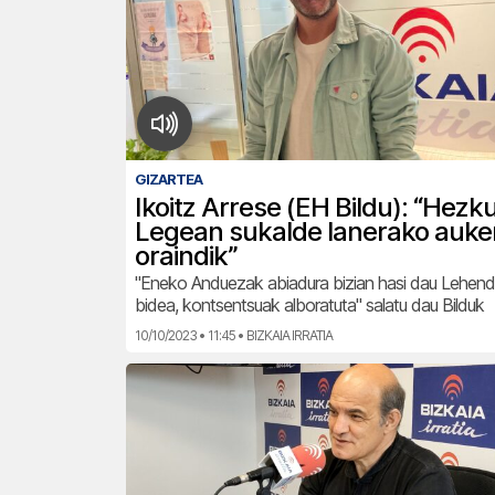
GIZARTEA
Ikoitz Arrese (EH Bildu): “Hezk
Legean sukalde lanerako auke
oraindik”
"Eneko Anduezak abiadura bizian hasi dau Lehenda
bidea, kontsentsuak alboratuta" salatu dau Bilduk
10/10/2023 • 11:45 • BIZKAIA IRRATIA