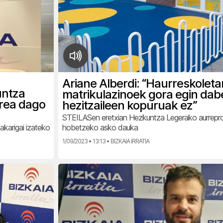
Ariane Alberdi: “Haurreskoleta
untza
matrikulazinoek gora egin dab
rea dago
hezitzaileen kopuruak ez”
STEILASen eretxian Hezkuntza Legerako aurrepr
karigai izateko
hobetzeko asko dauka
1/09/2023 • 13:13 • BIZKAIA IRRATIA