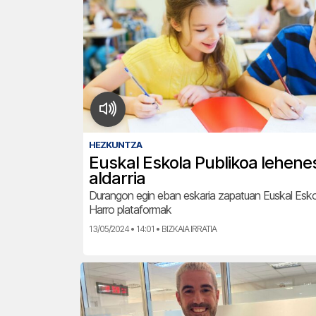
HEZKUNTZA
Euskal Eskola Publikoa lehene
aldarria
Durangon egin eban eskaria zapatuan Euskal Esko
Harro plataformak
13/05/2024 • 14:01 • BIZKAIA IRRATIA