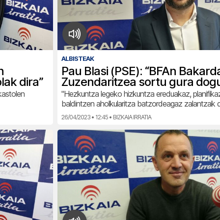
ALBISTEAK
n
Pau Blasi (PSE): “BFAn Bakar
lak dira”
Zuzendaritzea sortu gura dog
kastolen
"Hezkuntza legeko hizkuntza ereduakaz, planifika
baldintzen aholkularitza batzordeagaz zalantzak
26/04/2023 • 12:45 • BIZKAIA IRRATIA