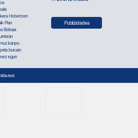
oa
sala
kera Hobetzen
ik Plan
Publizidadea
a Bizkaia
urrieran
muz kanpo
pela buruan
nez egun
ratia.eus