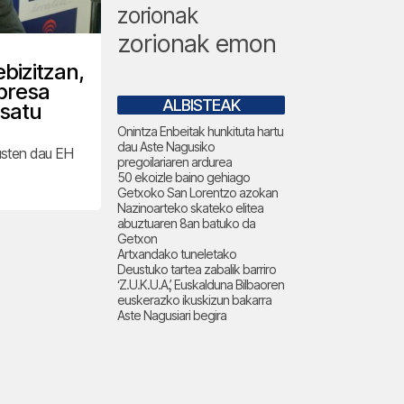
zorionak
zorionak emon
bizitzan,
presa
ALBISTEAK
osatu
Onintza Enbeitak hunkituta hartu
dau Aste Nagusiko
usten dau EH
pregoilariaren ardurea
50 ekoizle baino gehiago
Getxoko San Lorentzo azokan
Nazinoarteko skateko elitea
abuztuaren 8an batuko da
Getxon
Artxandako tuneletako
Deustuko tartea zabalik barriro
‘Z.U.K.U.A.’, Euskalduna Bilbaoren
euskerazko ikuskizun bakarra
Aste Nagusiari begira