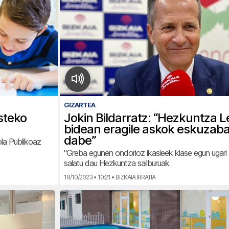
GIZARTEA
steko
Jokin Bildarratz: “Hezkuntza 
bidean eragile askok eskuzaba
dabe”
la Publikoaz
"Greba egunen ondorioz ikasleek klase egun ugar
salatu dau Hezkuntza sailburuak
18/10/2023 • 10:21 • BIZKAIA IRRATIA