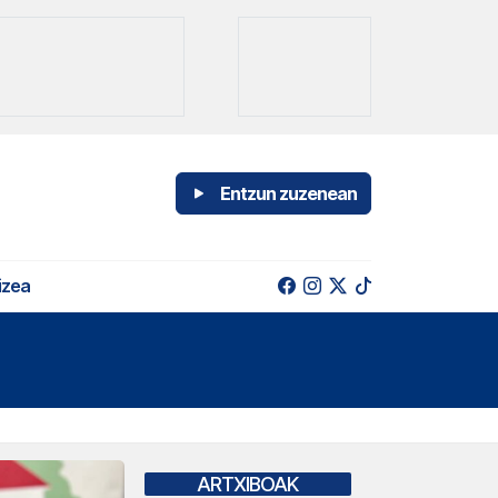
Entzun zuzenean
izea
ARTXIBOAK