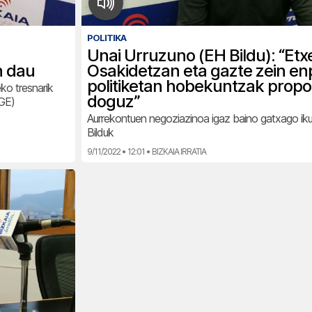
POLITIKA
Unai Urruzuno (EH Bildu): “Etxe
n dau
Osakidetzan eta gazte zein en
politiketan hobekuntzak prop
ko tresnarik
doguz”
IGE)
Aurrekontuen negoziazinoa igaz baino gatxago ik
Bilduk
9/11/2022 • 12:01 • BIZKAIA IRRATIA