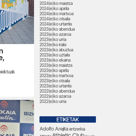
2024(e)ko maiatza
2024(e)ko apirila
2024(e)ko martxoa
2024(e)ko otsaila
2024(e)ko urtarrila
2023(e)ko abendua
2023(e)ko azaroa
2023(e)ko urria
2023(e)ko iraila
n
2023(e)ko abuztua
2023(e)ko uztaila
e,
2023(e)ko ekaina
2023(e)ko maiatza
2023(e)ko apirila
oiektuak
2023(e)ko martxoa
2023(e)ko otsaila
2023(e)ko urtarrila
2022(e)ko abendua
2022(e)ko azaroa
2022(e)ko urria
ETIKETAK
Adolfo Arejita
antzerkia
Athletic Club