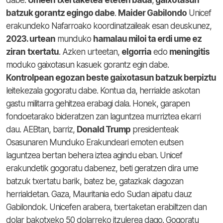
dabe.
Umeen txertaketea
eteten bada
,
gaixotasun
batzuk gorantz egingo dabe
.
Maider Gabilondo
Unicef
erakundeko Nafarroako koordinatzaileak esan deuskunez,
2023. urtean
munduko
hamalau miloi ta erdi ume ez
ziran
txertatu
. Azken urteetan,
elgorria
edo
meningitis
moduko gaixotasun kasuek gorantz egin dabe.
Kontrolpean egozan beste gaixotasun batzuk berpiztu
leitekezala gogoratu dabe. Kontua da, herrialde askotan
gastu militarra gehitzea erabagi dala. Honek, garapen
fondoetarako bideratzen zan laguntzea murriztea ekarri
dau. AEBtan, barriz,
Donald Trump
presidenteak
Osasunaren Munduko Erakundeari emoten eutsen
laguntzea bertan behera iztea agindu eban. Unicef
erakundetik gogoratu dabenez, beti geratzen dira ume
batzuk txertatu barik, batez be, gatazkak dagozan
herrialdetan. Gaza, Mauritania edo Sudan aipatu dauz
Gabilondok. Unicefen arabera, txertaketan erabiltzen dan
dolar bakotxeko 50 dolarreko itzulerea dago. Gogoratu