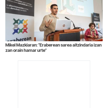
Mikel Mazkiaran: “Eraberean sarea aitzindaria izan
zan orain hamar urte”