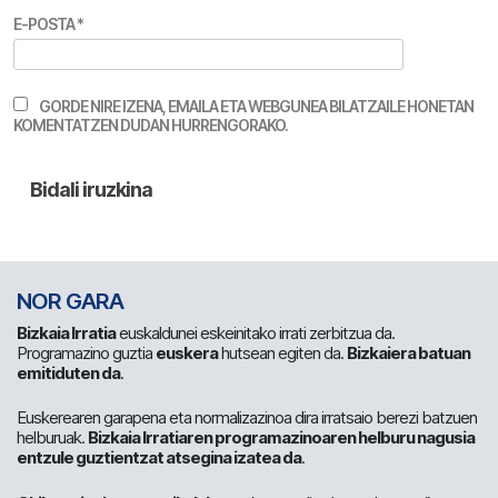
E-POSTA
*
GORDE NIRE IZENA, EMAILA ETA WEBGUNEA BILATZAILE HONETAN
KOMENTATZEN DUDAN HURRENGORAKO.
NOR GARA
Bizkaia Irratia
euskaldunei eskeinitako irrati zerbitzua da.
Programazino guztia
euskera
hutsean egiten da.
Bizkaiera batuan
emitiduten da
.
Euskerearen garapena eta normalizazinoa dira irratsaio berezi batzuen
helburuak.
Bizkaia Irratiaren programazinoaren helburu nagusia
entzule guztientzat atsegina izatea da
.