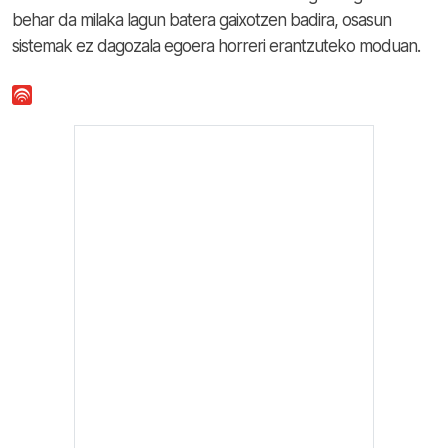
behar da milaka lagun batera gaixotzen badira, osasun
sistemak ez dagozala egoera horreri erantzuteko moduan.