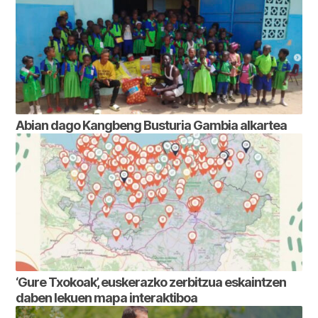
Abian dago Kangbeng Busturia Gambia alkartea
‘Gure Txokoak’, euskerazko zerbitzua eskaintzen
daben lekuen mapa interaktiboa