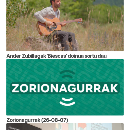
Ander Zubillagak ‘Biescas’ doinua sortu dau
Zorionagurrak (26-08-07)