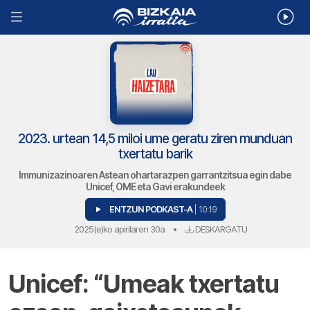
2023. urtean 14,5 miloi ume geratu ziren munduan
txertatu barik
Immunizazinoaren Astean ohartarazpen garrantzitsua egin dabe
Unicef, OME eta Gavi erakundeek
ENTZUN PODKAST-A
| 10:19
2025(e)ko apirilaren 30a
•
DESKARGATU
Unicef: “Umeak txertatu