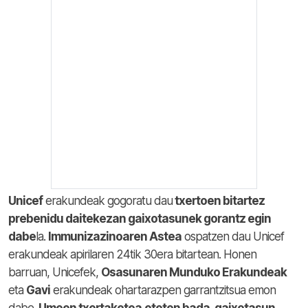
Unicef
erakundeak gogoratu dau
txertoen bitartez
prebenidu daitekezan gaixotasunek gorantz egin
dabe
la.
Immunizazinoaren Astea
ospatzen dau Unicef
erakundeak apirilaren 24tik 30era bitartean. Honen
barruan, Unicefek,
Osasunaren Munduko Erakundeak
eta
Gavi
erakundeak ohartarazpen garrantzitsua emon