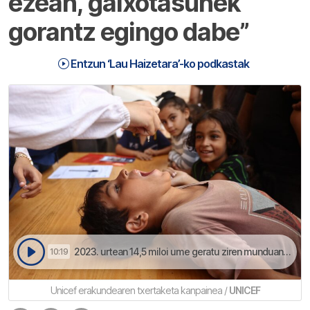
ezean, gaixotasunek
gorantz egingo dabe”
Entzun ‘Lau Haizetara’-ko podkastak
2023. urtean 14,5 miloi ume geratu ziren munduan txertatu barik | Lau Haizetara
10:19
Unicef erakundearen txertaketa kanpainea /
UNICEF