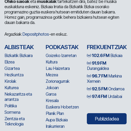
Ohiko saioak
eta
musikalak
tartekatzen dira, batez be musika
euskalduna eskeiniz. Bizkaia Irratia da Bizkaitik Bizkai osorako
programazino guztia euskera hutsean emitiduten dauan bakarra.
Horrez gain, programazinoa goitik behera bizkaiera hutsean egiten
dauan bakarra da.
Argazkiak
Depositphotos
-en eskuz.
ALBISTEAK
PODKASTAK
FREKUENTZIAK
Bizkaitik Bizkaira
Goizeko Izarretan
102.6 FM
Bizkaia
Elizea
Kultura
91.9 FM
Gizartea
Lau Haizetara
Durangaldea
Hezkuntza
Mezea
96.7 FM
Markina
Kirolak
Zorionagurrak
Xemein
Kulturea
Jokoan
92.5 FM
Ondarroa
Nekazaritza eta
Garoa
97.4 FM
Urdaibai
arrantza
Kresala
Politika
Euskera Hobetzen
Sormena
Planik Plan
Zientzia eta
Publizidadea
Aupa Bizkaia
Teknologia
Irakurrieran