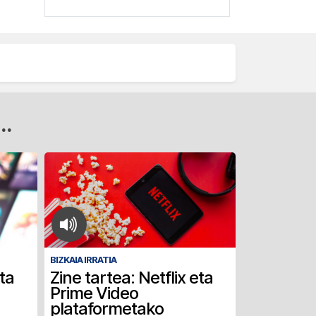
..
BIZKAIA IRRATIA
eta
Zine tartea: Netflix eta
Prime Video
plataformetako