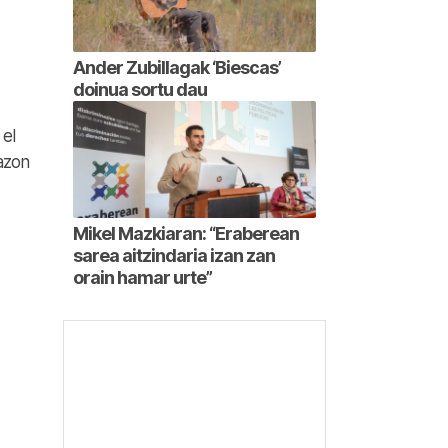
Ander Zubillagak ‘Biescas’
doinua sortu dau
 el
mazon
Mikel Mazkiaran: “Eraberean
sarea aitzindaria izan zan
orain hamar urte”