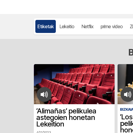
Etiketak
Lekeitio
Netflix
prime video
Z
B
‘Alimañas’ pelikulea
BIZKAIA
‘Los
astegoien honetan
peli
Lekeition
hone
4/11/2023