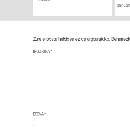
28/10/2
Zure e-posta helbidea ez da argitaratuko.
Beharrez
IRUZKINA
*
IZENA
*