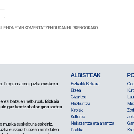
TZAILE HONETAN KOMENTATZEN DUDAN HURRENGORAKO.
ALBISTEAK
P
 da. Programazino guztia
euskera
Bizkaitik Bizkaira
Goi
Elizea
Kult
Gizartea
Lau
berezi batzuen helburuak.
Bizkaia
Hezkuntza
Me
ule guztientzat atsegina izatea
Kirolak
Zor
Kulturea
Jok
Nekazaritza eta arrantza
Gar
e musika euskalduna eskeiniz.
 guztia euskera hutsean emitiduten
Politika
Kre