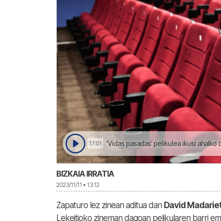
‘Vidas pasadas’ pelikulea ikusi ahalko 
17:01
BIZKAIA IRRATIA
2023/11/11 • 13:12
Zapaturo lez zinean aditua dan
David Madarie
Lekeitioko zineman dagoan pelikularen barri e