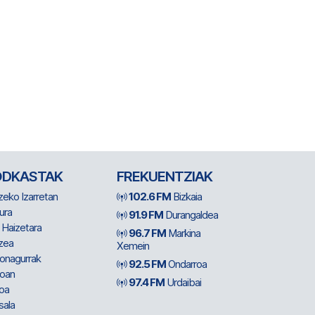
ODKASTAK
FREKUENTZIAK
zeko Izarretan
102.6 FM
Bizkaia
ura
91.9 FM
Durangaldea
 Haizetara
96.7 FM
Markina
zea
Xemein
ionagurrak
92.5 FM
Ondarroa
oan
97.4 FM
Urdaibai
oa
sala