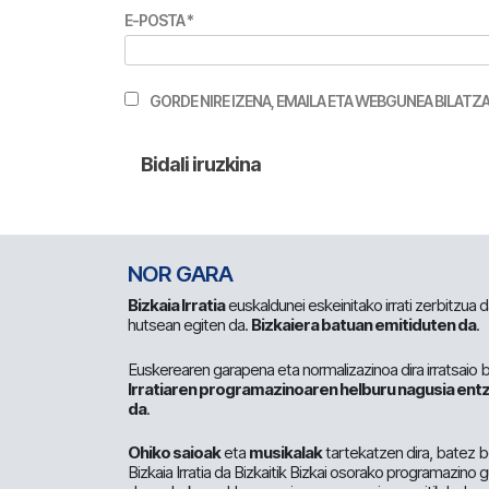
E-POSTA
*
GORDE NIRE IZENA, EMAILA ETA WEBGUNEA BILA
NOR GARA
Bizkaia Irratia
euskaldunei eskeinitako irrati zerbitzua
hutsean egiten da.
Bizkaiera batuan emitiduten da
.
Euskerearen garapena eta normalizazinoa dira irratsaio 
Irratiaren programazinoaren helburu nagusia entz
da
.
Ohiko saioak
eta
musikalak
tartekatzen dira, batez b
Bizkaia Irratia da Bizkaitik Bizkai osorako programazino