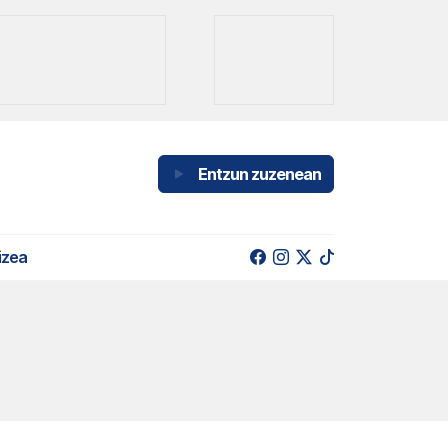
Entzun zuzenean
izea