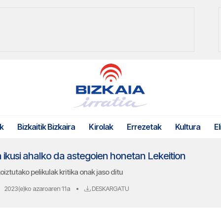
k
Bizkaitik Bizkaira
Kirolak
Errezetak
Kultura
El
a ikusi ahalko da astegoien honetan Lekeition
ztutako pelikulak kritika onak jaso ditu
2023(e)ko azaroaren 11a
•
DESKARGATU