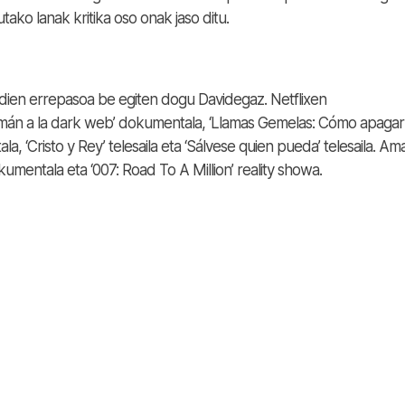
ko lanak kritika oso onak jaso ditu.
ldien errepasoa be egiten dogu Davidegaz. Netflixen
mán a la dark web’ dokumentala, ‘Llamas Gemelas: Cómo apagar
, ‘Cristo y Rey’ telesaila eta ‘Sálvese quien pueda’ telesaila. A
umentala eta ‘007: Road To A Million’ reality showa.