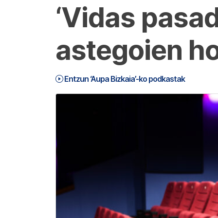
‘Vidas pasad
astegoien ho
Entzun ‘Aupa Bizkaia’-ko podkastak