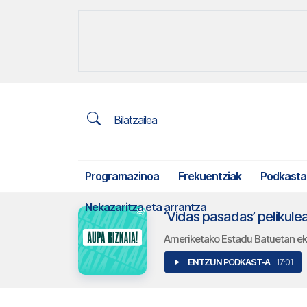
Bilatzailea
Programazinoa
Frekuentziak
Podkasta
Nekazaritza eta arrantza
‘Vidas pasadas’ pelikule
Ameriketako Estadu Batuetan ekoi
ENTZUN PODKAST-A
| 17:01