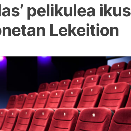
as’ pelikulea ikus
netan Lekeition