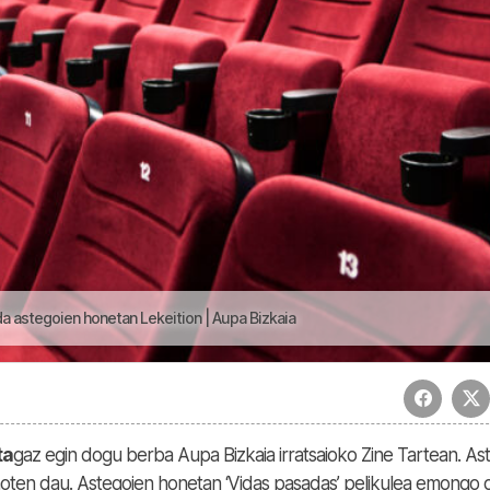
da astegoien honetan Lekeition | Aupa Bizkaia
ta
gaz egin dogu berba Aupa Bizkaia irratsaioko Zine Tartean. Ast
moten dau. Astegoien honetan ‘Vidas pasadas’ pelikulea emongo 