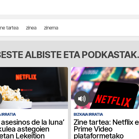
ine tartea
zinea
zinema
ESTE ALBISTE ETA PODKASTAK.
 IRRATIA
BIZKAIA IRRATIA
 asesinos de la luna’
Zine tartea: Netflix 
kulea astegoien
Prime Video
tan Lekeition
plataformetako