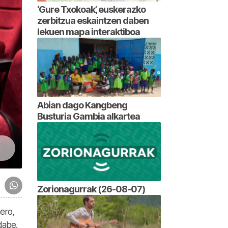
‘Gure Txokoak’, euskerazko
zerbitzua eskaintzen daben
lekuen mapa interaktiboa
Abian dago Kangbeng
Busturia Gambia alkartea
Zorionagurrak (26-08-07)
ero,
dabe.