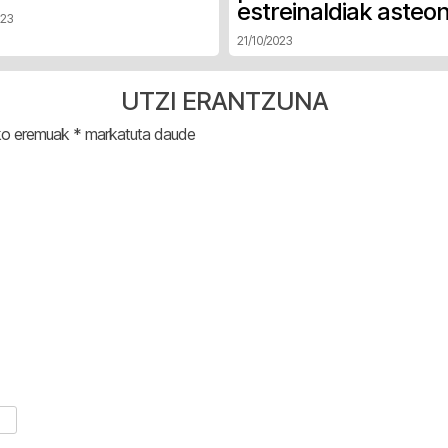
estreinaldiak asteo
023
21/10/2023
UTZI ERANTZUNA
ko eremuak
*
markatuta daude