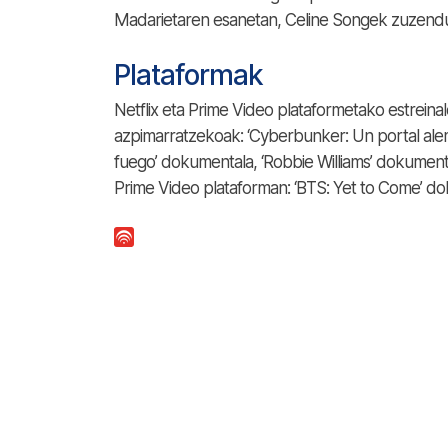
Madarietaren esanetan, Celine Songek zuzenduta
Plataformak
Netflix eta Prime Video plataformetako estreina
azpimarratzekoak: ‘Cyberbunker: Un portal ale
fuego’ dokumentala, ‘Robbie Williams’ dokumentala
Prime Video plataforman: ‘BTS: Yet to Come’ dok