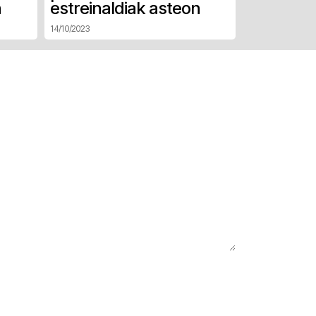
n
estreinaldiak asteon
14/10/2023