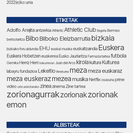
2022(e)ko urria
ETIKETAK
Athletic Club
Adolfo Arejita
antzerkia
Athletic
Bermeo
Begoña
bizkaia
Bilbo
Bilboko Eleizbarrutia
bertsolaritza
Euskera
EHU
euskaltzaindia
bizkaiko foru aldundia
euskal musika
futbola
Euskera Hobetzen
euskerea
Eusko Jaurlaritza
Farmazia tartea
kirola
Kulturea
kultura
Herriz Herri
Gernika
Juan del Arco
Irakurrieran
meza
Lekeitio
meza euskaraz
labayru fundazioa
literaturea
meza euskeraz
mezea
musika
Netflix
prime
osasuna
zinea
zinema
Zine tartea
video
urte askotarako
zorionagurrak
zorionak
zorionak
emon
ALBISTEAK