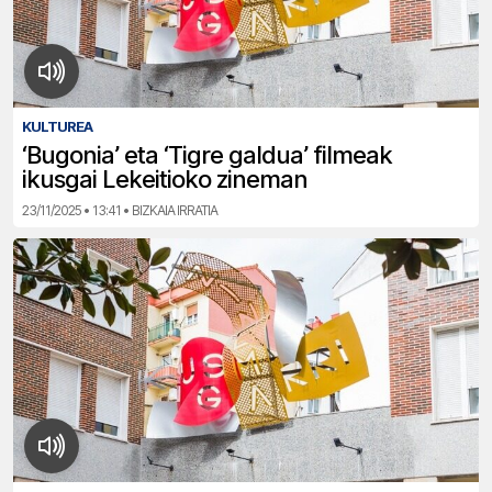
KULTUREA
‘Bugonia’ eta ‘Tigre galdua’ filmeak
ikusgai Lekeitioko zineman
23/11/2025 • 13:41 • BIZKAIA IRRATIA