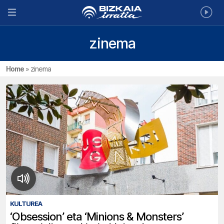
zinema
Home
»
zinema
KULTUREA
‘Obsession’ eta ‘Minions & Monsters’