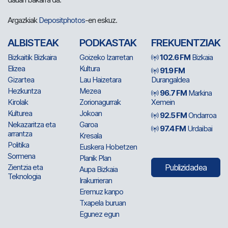
Argazkiak
Depositphotos
-en eskuz.
ALBISTEAK
PODKASTAK
FREKUENTZIAK
Bizkaitik Bizkaira
Goizeko Izarretan
102.6 FM
Bizkaia
Elizea
Kultura
91.9 FM
Gizartea
Lau Haizetara
Durangaldea
Hezkuntza
Mezea
96.7 FM
Markina
Kirolak
Zorionagurrak
Xemein
Kulturea
Jokoan
92.5 FM
Ondarroa
Nekazaritza eta
Garoa
97.4 FM
Urdaibai
arrantza
Kresala
Politika
Euskera Hobetzen
Sormena
Planik Plan
Zientzia eta
Publizidadea
Aupa Bizkaia
Teknologia
Irakurrieran
Eremuz kanpo
Txapela buruan
Egunez egun