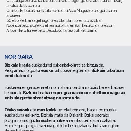
Gaztelugatxerako sarbideak zarratuta egongo dira abuztuaren 12an,
arratsaldetik aurrera
Onintza Enbeitak hunkituta hartu dau Aste Nagusiko pregoilariaren
ardurea
50 ekoizle baino gehiago Getxoko San Lorentzo azokan
Nazinoarteko skateko elitea abuztuaren 8an batuko da Getxon
Artxandako tuneletako Deustuko tartea zabalik barriro
NOR GARA
Bizkaia Irratia
euskaldunei eskeinitako irrati zerbitzua da.
Programazino guztia
euskera
hutsean egiten da.
Bizkaiera batuan
emitiduten da
.
Euskerearen garapena eta normalizazinoa dira irratsaio berezi batzuen
helburuak.
Bizkaia Irratiaren programazinoaren helburu nagusia
entzule guztientzat atsegina izatea da
.
Ohiko saioak
eta
musikalak
tartekatzen dira, batez be musika
euskalduna eskeiniz. Bizkaia Irratia da Bizkaitik Bizkai osorako
programazino guztia euskera hutsean emitiduten dauan bakarra.
Horrez gain, programazinoa goitik behera bizkaiera hutsean egiten
dauan bakarra da.