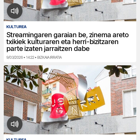
KULTUREA
Streamingaren garaian be, zinema areto
txikiek kulturaren eta herri-bizitzaren
parte izaten jarraitzen dabe
9/03/2026 • 14:22 • BIZKAIA IRRATIA
KULTUREA