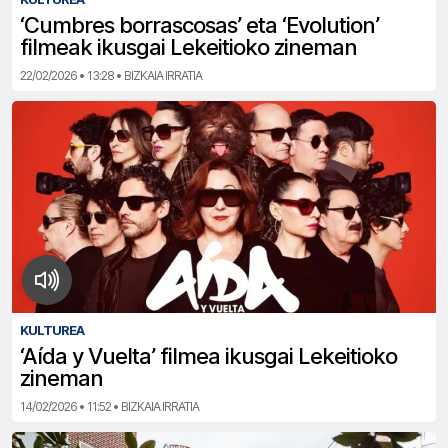
‘Cumbres borrascosas’ eta ‘Evolution’
filmeak ikusgai Lekeitioko zineman
22/02/2026 • 13:28 • BIZKAIA IRRATIA
KULTUREA
‘Aída y Vuelta’ filmea ikusgai Lekeitioko
zineman
14/02/2026 • 11:52 • BIZKAIA IRRATIA