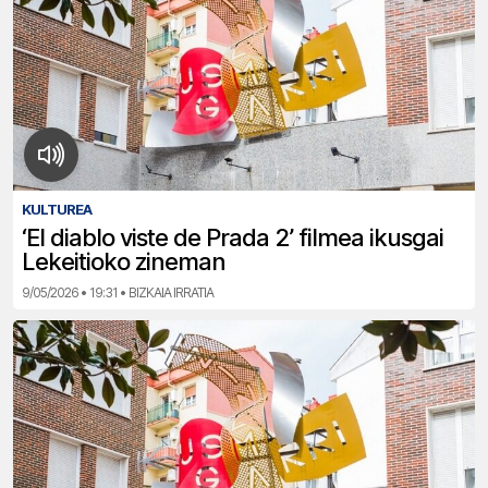
KULTUREA
‘El diablo viste de Prada 2’ filmea ikusgai
Lekeitioko zineman
9/05/2026 • 19:31 • BIZKAIA IRRATIA