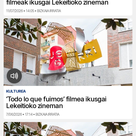
filmeak ikusgai Lekeitioko zineman
11/07/2026 • 14:05 • BIZKAIA IRRATIA
KULTUREA
‘Todo lo que fuimos’ filmea ikusgai
Lekeitioko zineman
7/06/2026 • 17:14 • BIZKAIA IRRATIA