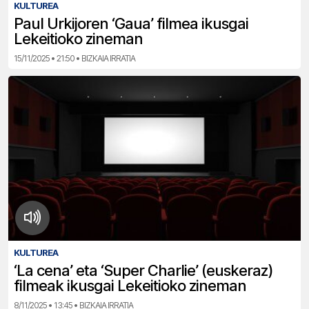
KULTUREA
Paul Urkijoren ‘Gaua’ filmea ikusgai
Lekeitioko zineman
15/11/2025 • 21:50 • BIZKAIA IRRATIA
KULTUREA
‘La cena’ eta ‘Super Charlie’ (euskeraz)
filmeak ikusgai Lekeitioko zineman
8/11/2025 • 13:45 • BIZKAIA IRRATIA