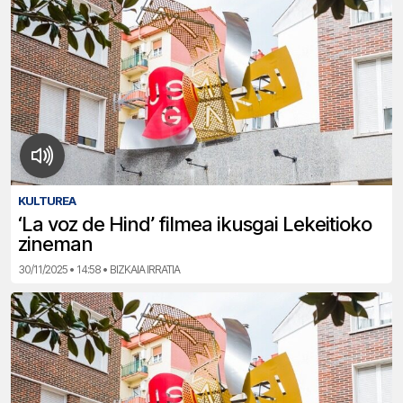
KULTUREA
‘La voz de Hind’ filmea ikusgai Lekeitioko
zineman
30/11/2025 • 14:58 • BIZKAIA IRRATIA