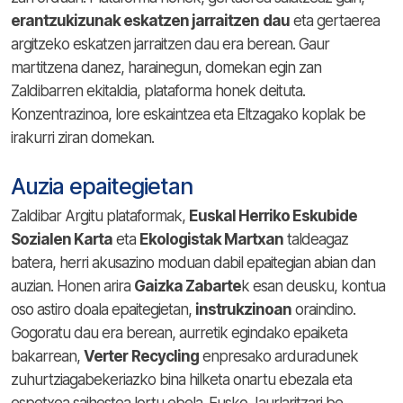
erantzukizunak eskatzen jarraitzen
dau
eta gertaerea
argitzeko eskatzen jarraitzen dau era berean. Gaur
martitzena danez, harainegun, domekan egin zan
Zaldibarren ekitaldia, plataforma honek deituta.
Konzentrazinoa, lore eskaintzea eta Eltzagako koplak be
irakurri ziran domekan.
Auzia epaitegietan
Zaldibar Argitu plataformak,
Euskal Herriko Eskubide
Sozialen Karta
eta
Ekologistak Martxan
taldeagaz
batera, herri akusazino moduan dabil epaitegian abian dan
auzian. Honen arira
Gaizka Zabarte
k esan deusku, kontua
oso astiro doala epaitegietan,
instrukzinoan
oraindino.
Gogoratu dau era berean, aurretik egindako epaiketa
bakarrean,
Verter
Recycling
enpresako arduradunek
zuhurtziagabekeriazko bina hilketa onartu ebezala eta