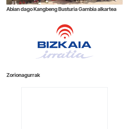
Abian dago Kangbeng Busturia Gambia alkartea
Zorionagurrak