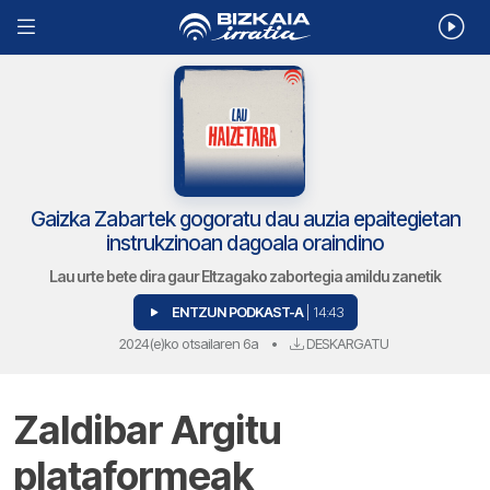
Gaizka Zabartek gogoratu dau auzia epaitegietan
instrukzinoan dagoala oraindino
Lau urte bete dira gaur Eltzagako zabortegia amildu zanetik
ENTZUN PODKAST-A
| 14:43
2024(e)ko otsailaren 6a
•
DESKARGATU
Zaldibar Argitu
plataformeak