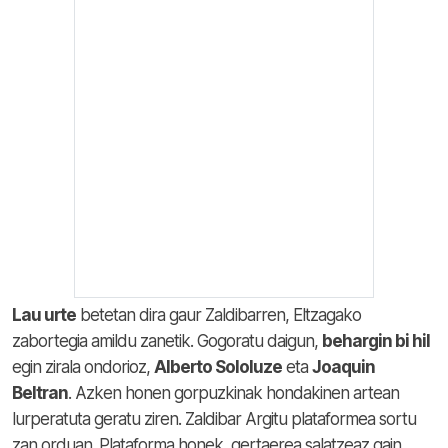
Lau urte
betetan dira gaur Zaldibarren, Eltzagako
zabortegia amildu zanetik. Gogoratu daigun,
behargin bi hil
egin zirala ondorioz,
Alberto Sololuze
eta
Joaquin
Beltran
. Azken honen gorpuzkinak hondakinen artean
lurperatuta geratu ziren. Zaldibar Argitu plataformea sortu
zan orduan. Plataforma honek, gertaerea salatzeaz gain,