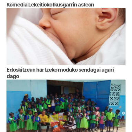
Komedia Lekeitioko Ikusgarrin asteon
Edoskitzean hartzeko moduko sendagai ugari
dago