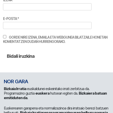
E-POSTA
*
GORDE NIRE IZENA, EMAILA ETA WEBGUNEA BILATZAILE HONETAN
KOMENTATZEN DUDAN HURRENGORAKO.
NOR GARA
Bizkaia Irratia
euskaldunei eskeinitako irrati zerbitzua da.
Programazino guztia
euskera
hutsean egiten da.
Bizkaiera batuan
emitiduten da
.
Euskerearen garapena eta normalizazinoa dira irratsaio berezi batzuen
helburuak.
Bizkaia Irratiaren programazinoaren helburu nagusia