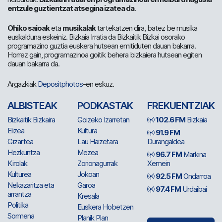
entzule guztientzat atsegina izatea da
.
Ohiko saioak
eta
musikalak
tartekatzen dira, batez be musika
euskalduna eskeiniz. Bizkaia Irratia da Bizkaitik Bizkai osorako
programazino guztia euskera hutsean emitiduten dauan bakarra.
Horrez gain, programazinoa goitik behera bizkaiera hutsean egiten
dauan bakarra da.
Argazkiak
Depositphotos
-en eskuz.
ALBISTEAK
PODKASTAK
FREKUENTZIAK
Bizkaitik Bizkaira
Goizeko Izarretan
102.6 FM
Bizkaia
Elizea
Kultura
91.9 FM
Gizartea
Lau Haizetara
Durangaldea
Hezkuntza
Mezea
96.7 FM
Markina
Kirolak
Zorionagurrak
Xemein
Kulturea
Jokoan
92.5 FM
Ondarroa
Nekazaritza eta
Garoa
97.4 FM
Urdaibai
arrantza
Kresala
Politika
Euskera Hobetzen
Sormena
Planik Plan