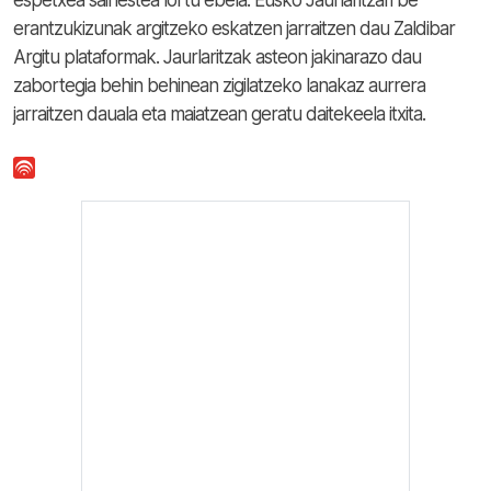
espetxea saihestea lortu ebela. Eusko Jaurlaritzari be
erantzukizunak argitzeko eskatzen jarraitzen dau Zaldibar
Argitu plataformak. Jaurlaritzak asteon jakinarazo dau
zabortegia behin behinean zigilatzeko lanakaz aurrera
jarraitzen dauala eta maiatzean geratu daitekeela itxita.