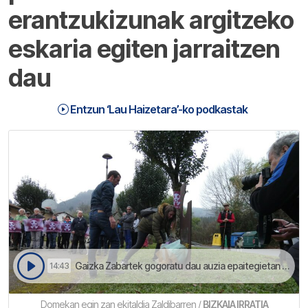
erantzukizunak argitzeko
eskaria egiten jarraitzen
dau
Entzun ‘Lau Haizetara’-ko podkastak
Gaizka Zabartek gogoratu dau auzia epaitegietan instrukzinoan dagoala oraindino | Lau Haizetara
14:43
Domekan egin zan ekitaldia Zaldibarren /
BIZKAIA IRRATIA