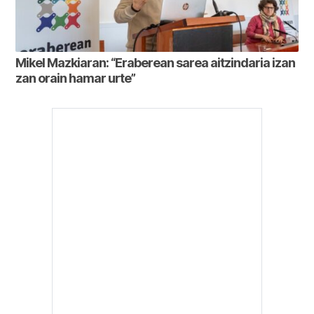
Mikel Mazkiaran: “Eraberean sarea aitzindaria izan
zan orain hamar urte”