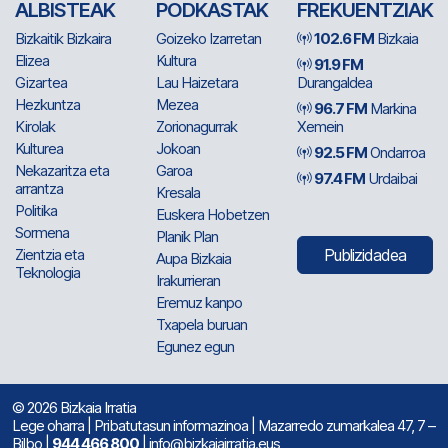
ALBISTEAK
PODKASTAK
FREKUENTZIAK
Bizkaitik Bizkaira
Goizeko Izarretan
102.6 FM
Bizkaia
Elizea
Kultura
91.9 FM
Gizartea
Lau Haizetara
Durangaldea
Hezkuntza
Mezea
96.7 FM
Markina
Kirolak
Zorionagurrak
Xemein
Kulturea
Jokoan
92.5 FM
Ondarroa
Nekazaritza eta
Garoa
97.4 FM
Urdaibai
arrantza
Kresala
Politika
Euskera Hobetzen
Sormena
Planik Plan
Zientzia eta
Publizidadea
Aupa Bizkaia
Teknologia
Irakurrieran
Eremuz kanpo
Txapela buruan
Egunez egun
© 2026 Bizkaia Irratia
Lege oharra
|
Pribatutasun informazinoa
| Mazarredo zumarkalea 47, 7 –
Bilbo |
944 466 800
| info@bizkaiairratia.eus