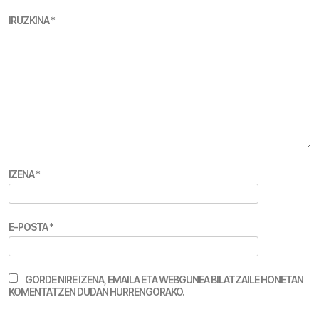
IRUZKINA
*
IZENA
*
E-POSTA
*
GORDE NIRE IZENA, EMAILA ETA WEBGUNEA BILATZAILE HONETAN
KOMENTATZEN DUDAN HURRENGORAKO.