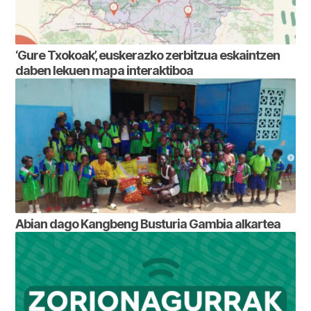
‘Gure Txokoak’, euskerazko zerbitzua eskaintzen
daben lekuen mapa interaktiboa
Abian dago Kangbeng Busturia Gambia alkartea