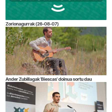
Zorionagurrak (26-08-07)
Ander Zubillagak ‘Biescas’ doinua sortu dau