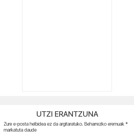
UTZI ERANTZUNA
Zure e-posta helbidea ez da argitaratuko.
Beharrezko eremuak
*
markatuta daude