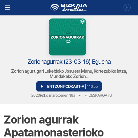
Zorionagurrak (23-03-16) Eguena
Zorion agur ugari Lekeitioko Josu eta Manu, Kortezubiko Intza,
Mundakako Zorion...
ENTZUN PODKAST-A
| 1:16:55
2023(e)ko martxoaren 16a
•
DESKARGATU
Zorion agurrak
Apatamonasterioko