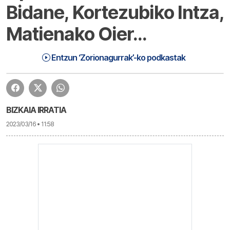
Bidane, Kortezubiko Intza,
Matienako Oier…
Zorionagurrak (23-03-16) Eguena | Zorionagurrak
1:16:55
Entzun ‘Zorionagurrak’-ko podkastak
BIZKAIA IRRATIA
2023/03/16 • 11:58