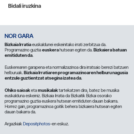
NOR GARA
Bizkaia Irratia
euskaldunei eskeinitako irrati zerbitzua da.
Programazino guztia
euskera
hutsean egiten da.
Bizkaiera batuan
emitiduten da
.
Euskerearen garapena eta normalizazinoa dira irratsaio berezi batzuen
helburuak.
Bizkaia Irratiaren programazinoaren helburu nagusia
entzule guztientzat atsegina izatea da
.
Ohiko saioak
eta
musikalak
tartekatzen dira, batez be musika
euskalduna eskeiniz. Bizkaia Irratia da Bizkaitik Bizkai osorako
programazino guztia euskera hutsean emitiduten dauan bakarra.
Horrez gain, programazinoa goitik behera bizkaiera hutsean egiten
dauan bakarra da.
Argazkiak
Depositphotos
-en eskuz.