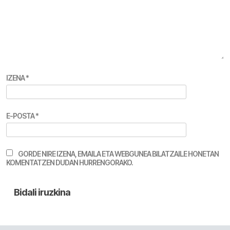
IZENA
*
E-POSTA
*
GORDE NIRE IZENA, EMAILA ETA WEBGUNEA BILATZAILE HONETAN
KOMENTATZEN DUDAN HURRENGORAKO.