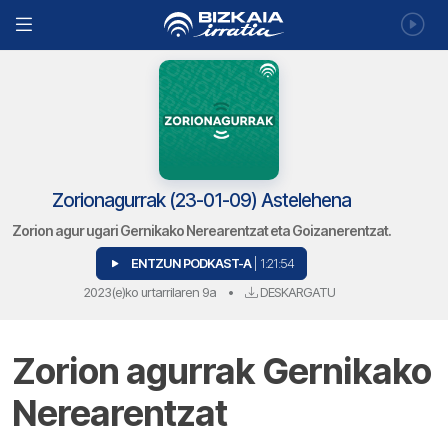
Zorionagurrak (23-01-09) Astelehena
Zorion agur ugari Gernikako Nerearentzat eta Goizanerentzat.
ENTZUN PODKAST-A
| 1:21:54
2023(e)ko urtarrilaren 9a
•
DESKARGATU
Zorion agurrak Gernikako
Nerearentzat