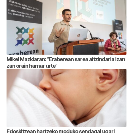
Mikel Mazkiaran: “Eraberean sarea aitzindaria izan
zan orain hamar urte”
Edoskitzean hartzeko moduko sendagai ugari