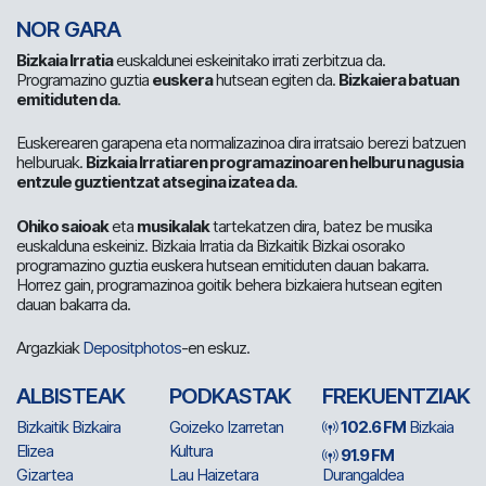
NOR GARA
Bizkaia Irratia
euskaldunei eskeinitako irrati zerbitzua da.
Programazino guztia
euskera
hutsean egiten da.
Bizkaiera batuan
emitiduten da
.
Euskerearen garapena eta normalizazinoa dira irratsaio berezi batzuen
helburuak.
Bizkaia Irratiaren programazinoaren helburu nagusia
entzule guztientzat atsegina izatea da
.
Ohiko saioak
eta
musikalak
tartekatzen dira, batez be musika
euskalduna eskeiniz. Bizkaia Irratia da Bizkaitik Bizkai osorako
programazino guztia euskera hutsean emitiduten dauan bakarra.
Horrez gain, programazinoa goitik behera bizkaiera hutsean egiten
dauan bakarra da.
Argazkiak
Depositphotos
-en eskuz.
ALBISTEAK
PODKASTAK
FREKUENTZIAK
Bizkaitik Bizkaira
Goizeko Izarretan
102.6 FM
Bizkaia
Elizea
Kultura
91.9 FM
Gizartea
Lau Haizetara
Durangaldea