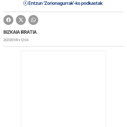
Zorionagurrak (23-01-09) Astelehena | Zorionagurrak
1:21:54
Entzun ‘Zorionagurrak’-ko podkastak
BIZKAIA IRRATIA
2023/01/9 • 12:04