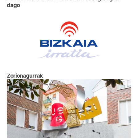
dago
Zorionagurrak