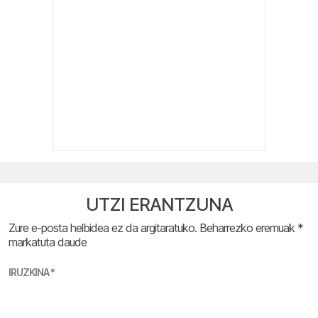
UTZI ERANTZUNA
Zure e-posta helbidea ez da argitaratuko.
Beharrezko eremuak
*
markatuta daude
IRUZKINA
*