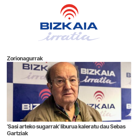
Zorionagurrak
‘Sasi arteko sugarrak’ liburua kaleratu dau Sebas
Gartziak