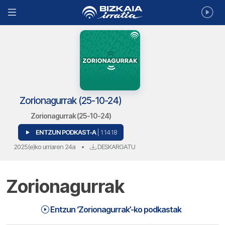
Zorionagurrak (25-10-24)
Zorionagurrak (25-10-24)
ENTZUN PODKAST-A
| 1:14:18
2025(e)ko urriaren 24a
•
DESKARGATU
Zorionagurrak
Zorionagurrak (25-10-24) | Zorionagurrak
1:14:18
Entzun ‘Zorionagurrak’-ko podkastak