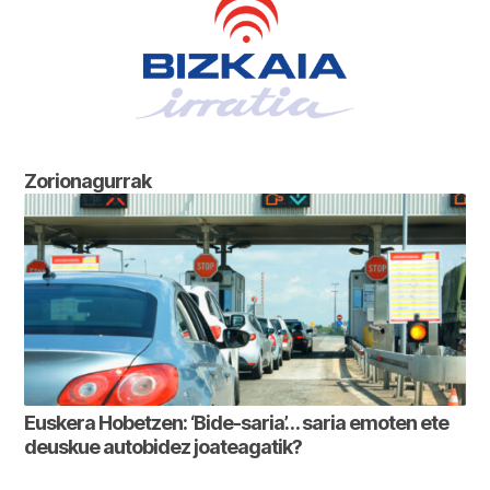
Zorionagurrak
Euskera Hobetzen: ‘Bide-saria’… saria emoten ete
deuskue autobidez joateagatik?