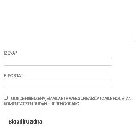
IZENA
*
E-POSTA
*
GORDE NIRE IZENA, EMAILA ETA WEBGUNEA BILATZAILE HONETAN
KOMENTATZEN DUDAN HURRENGORAKO.