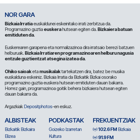
NOR GARA
Bizkaia Irratia
euskaldunei eskeinitako irrati zerbitzua da.
Programazino guztia
euskera
hutsean egiten da.
Bizkaiera batuan
emitiduten da
.
Euskerearen garapena eta normalizazinoa dira irratsaio berezi batzuen
helburuak.
Bizkaia Irratiaren programazinoaren helburu nagusia
entzule guztientzat atsegina izatea da
.
Ohiko saioak
eta
musikalak
tartekatzen dira, batez be musika
euskalduna eskeiniz. Bizkaia Irratia da Bizkaitik Bizkai osorako
programazino guztia euskera hutsean emitiduten dauan bakarra.
Horrez gain, programazinoa goitik behera bizkaiera hutsean egiten
dauan bakarra da.
Argazkiak
Depositphotos
-en eskuz.
ALBISTEAK
PODKASTAK
FREKUENTZIAK
Bizkaitik Bizkaira
Goizeko Izarretan
102.6 FM
Bizkaia
Elizea
Kultura
91.9 FM