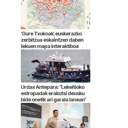
‘Gure Txokoak’, euskerazko
zerbitzua eskaintzen daben
lekuen mapa interaktiboa
Urdax Antepara: “Lekeitioko
estropadak erakutsi deusku
bide onetik ari garala lanean”