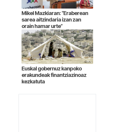
Mikel Mazkiaran: “Eraberean
sarea aitzindaria izan zan
orain hamar urte”
Euskal gobernuz kanpoko
erakundeak finantziazinoaz
kezkatuta