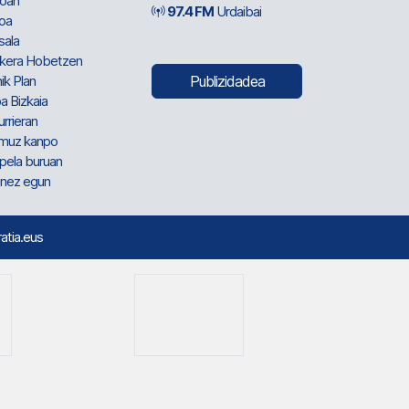
oan
97.4 FM
Urdaibai
oa
sala
kera Hobetzen
ik Plan
Publizidadea
a Bizkaia
urrieran
muz kanpo
pela buruan
nez egun
ratia.eus