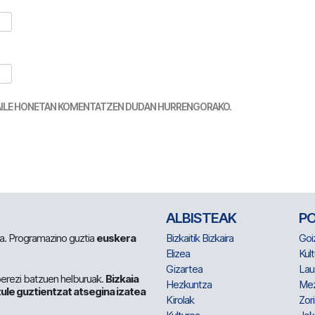
TZAILE HONETAN KOMENTATZEN DUDAN HURRENGORAKO.
ALBISTEAK
P
 da. Programazino guztia
euskera
Bizkaitik Bizkaira
Goi
Elizea
Kult
Gizartea
Lau
berezi batzuen helburuak.
Bizkaia
Hezkuntza
Me
ule guztientzat atsegina izatea
Kirolak
Zor