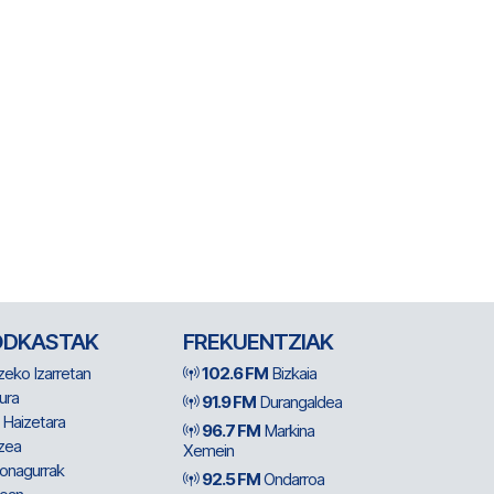
ODKASTAK
FREKUENTZIAK
zeko Izarretan
102.6 FM
Bizkaia
ura
91.9 FM
Durangaldea
 Haizetara
96.7 FM
Markina
zea
Xemein
ionagurrak
92.5 FM
Ondarroa