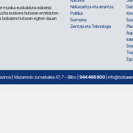
Kulturea
Jok
Nekazaritza eta arrantza
Gar
e musika euskalduna eskeiniz.
 guztia euskera hutsean emitiduten
Politika
Kre
a bizkaiera hutsean egiten dauan
Sormena
Eus
Zientzia eta Teknologia
Plan
Aup
Irak
Ere
Txa
Egu
mazinoa
| Mazarredo zumarkalea 47, 7 – Bilbo |
944 466 800
| info@bizkaiair