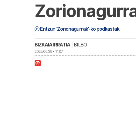
Zorionagurr
Zorionagurrak (25-06-29) | Zorionagu
1:02:26
Entzun ‘Zorionagurrak’-ko podkastak
BIZKAIA IRRATIA
| BILBO
2025/06/29 • 11:07