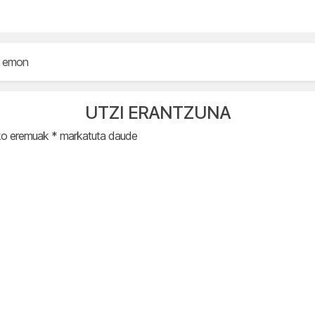
k emon
UTZI ERANTZUNA
ko eremuak
*
markatuta daude