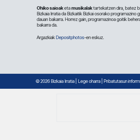
Ohiko saioak
eta
musikalak
tartekatzen dira, batez b
Bizkaia Irratia da Bizkaitik Bizkai osorako programazino
dauan bakarra. Horrez gain, programazinoa goitik beher
bakarra da.
Argazkiak
Depositphotos
-en eskuz.
© 2026 Bizkaia Irratia
|
Lege oharra
|
Pribatutasun infor