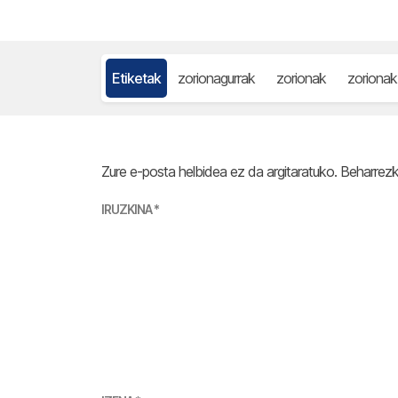
Etiketak
zorionagurrak
zorionak
zoriona
Zure e-posta helbidea ez da argitaratuko.
Beharrez
IRUZKINA
*