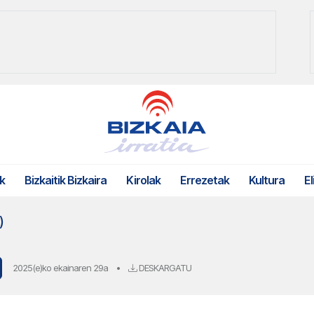
k
Bizkaitik Bizkaira
Kirolak
Errezetak
Kultura
El
)
2025(e)ko ekainaren 29a
•
DESKARGATU