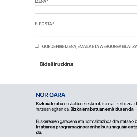
IZENA
*
E-POSTA
*
GORDE NIRE IZENA, EMAILA ETA WEBGUNEA BILA
NOR GARA
Bizkaia Irratia
euskaldunei eskeinitako irrati zerbitzua
hutsean egiten da.
Bizkaiera batuan emitiduten da
.
Euskerearen garapena eta normalizazinoa dira irratsaio 
Irratiaren programazinoaren helburu nagusia entz
da
.