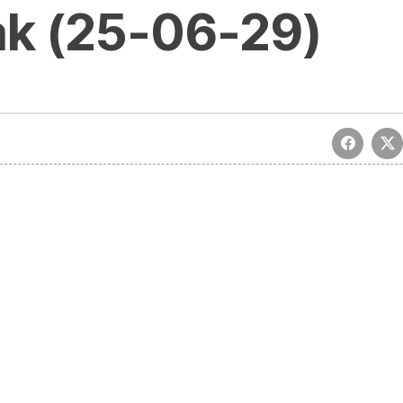
ak (25-06-29)
rrak