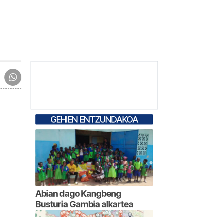
GEHIEN ENTZUNDAKOA
Abian dago Kangbeng
Busturia Gambia alkartea