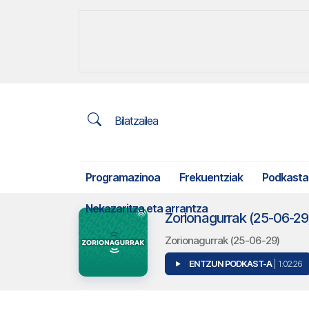
Bilatzailea
Programazinoa
Frekuentziak
Podkasta
Nekazaritza eta arrantza
Zorionagurrak (25-06-29
Zorionagurrak (25-06-29)
ENTZUN PODKAST-A
| 1:02:26