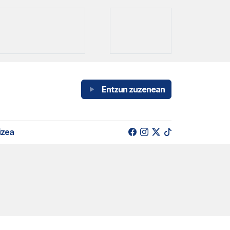
Entzun zuzenean
izea