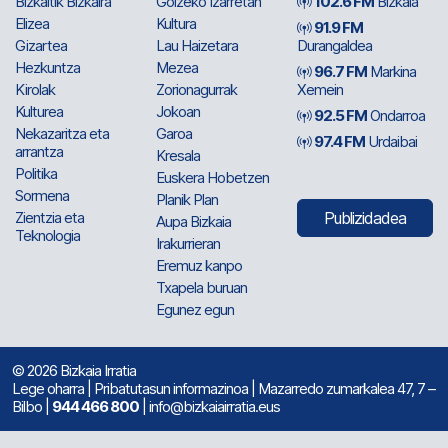
Bizkaitik Bizkaira
Goizeko Izarretan
102.6 FM
Bizkaia
Elizea
Kultura
91.9 FM
Gizartea
Lau Haizetara
Durangaldea
Hezkuntza
Mezea
96.7 FM
Markina
Kirolak
Zorionagurrak
Xemein
Kulturea
Jokoan
92.5 FM
Ondarroa
Nekazaritza eta
Garoa
97.4 FM
Urdaibai
arrantza
Kresala
Politika
Euskera Hobetzen
Sormena
Planik Plan
Zientzia eta
Publizidadea
Aupa Bizkaia
Teknologia
Irakurrieran
Eremuz kanpo
Txapela buruan
Egunez egun
© 2026 Bizkaia Irratia
Lege oharra
|
Pribatutasun informazinoa
| Mazarredo zumarkalea 47, 7 –
Bilbo |
944 466 800
| info@bizkaiairratia.eus