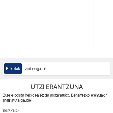
Etiketak
zorionagurrak
UTZI ERANTZUNA
Zure e-posta helbidea ez da argitaratuko.
Beharrezko eremuak
*
markatuta daude
IRUZKINA
*