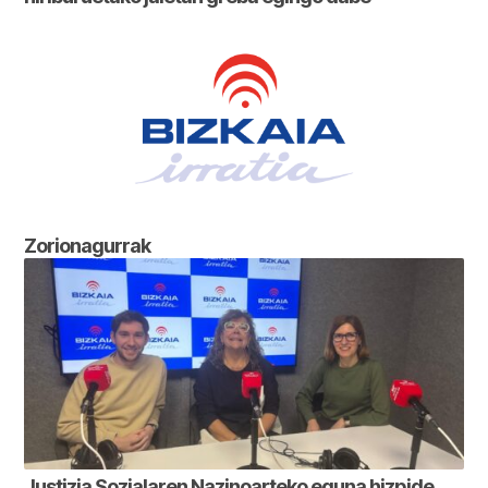
Zorionagurrak
Justizia Sozialaren Nazinoarteko eguna hizpide