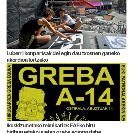
Luberri konpartsak dei egin dau txosnen ganeko
akordioa lortzeko
Ikuskizunetako teknikariek EAEko hiru
hiriburuetako jaietan greba egingo dabe