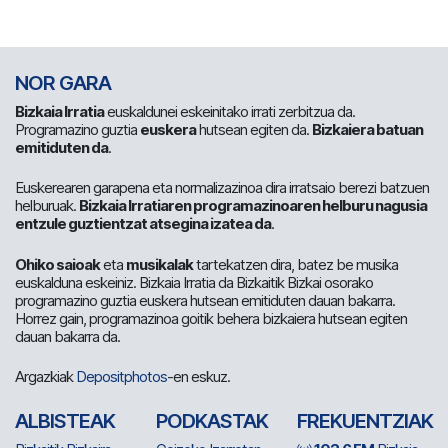
NOR GARA
Bizkaia Irratia
euskaldunei eskeinitako irrati zerbitzua da.
Programazino guztia
euskera
hutsean egiten da.
Bizkaiera batuan
emitiduten da
.
Euskerearen garapena eta normalizazinoa dira irratsaio berezi batzuen
helburuak.
Bizkaia Irratiaren programazinoaren helburu nagusia
entzule guztientzat atsegina izatea da
.
Ohiko saioak
eta
musikalak
tartekatzen dira, batez be musika
euskalduna eskeiniz. Bizkaia Irratia da Bizkaitik Bizkai osorako
programazino guztia euskera hutsean emitiduten dauan bakarra.
Horrez gain, programazinoa goitik behera bizkaiera hutsean egiten
dauan bakarra da.
Argazkiak
Depositphotos
-en eskuz.
ALBISTEAK
PODKASTAK
FREKUENTZIAK