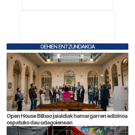
GEHIEN ENTZUNDAKOA
Open House Bilbao jaialdiak hamargarren edizinoa
ospatuko dau udagoienean