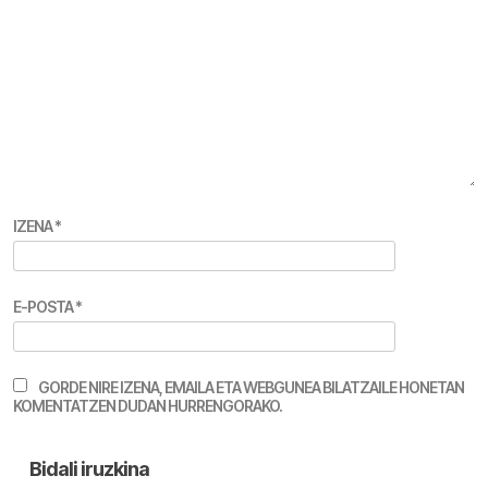
IZENA
*
E-POSTA
*
GORDE NIRE IZENA, EMAILA ETA WEBGUNEA BILATZAILE HONETAN
KOMENTATZEN DUDAN HURRENGORAKO.