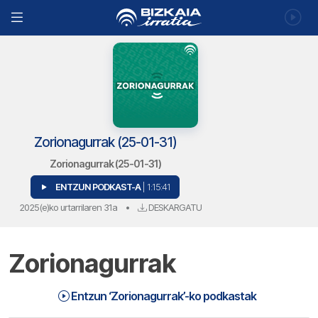
Zorionagurrak (25-01-31)
Zorionagurrak (25-01-31)
ENTZUN PODKAST-A
| 1:15:41
2025(e)ko urtarrilaren 31a
•
DESKARGATU
Zorionagurrak
Zorionagurrak (25-01-31) | Zorionagurrak
1:15:41
Entzun ‘Zorionagurrak’-ko podkastak