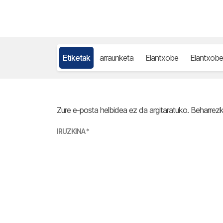
Etiketak
arraunketa
Elantxobe
Elantxobe
Zure e-posta helbidea ez da argitaratuko.
Beharrez
IRUZKINA
*