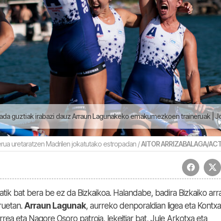
ada guztiak irabazi dauz Arraun Lagunakeko emakumezkoen traineruak | Joko
erua uretaratzen Madrilen jokatutako estropadan /
AITOR ARRIZABALAGA/AC
tatik bat bera be ez da Bizkaikoa. Halandabe, badira Bizkaiko arra
ruetan.
Arraun Lagunak
, aurreko denporaldian ligea eta Kontxa
rrea eta Nagore Osoro patroia, lekeitiar bat, Jule Arkotxa eta