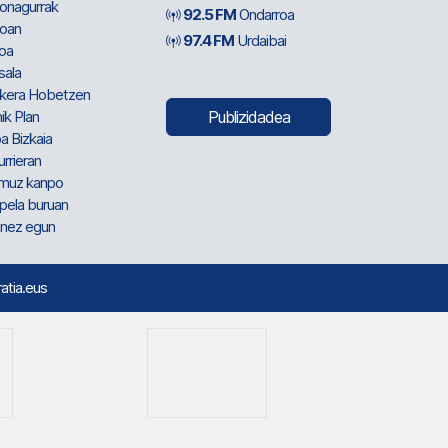
ionagurrak
92.5 FM
Ondarroa
oan
97.4 FM
Urdaibai
oa
sala
kera Hobetzen
ik Plan
Publizidadea
a Bizkaia
urrieran
muz kanpo
pela buruan
nez egun
ratia.eus