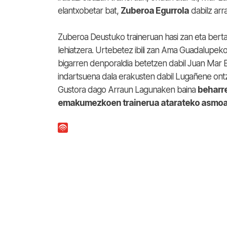
elantxobetar bat,
Zuberoa Egurrola
dabilz arr
Zuberoa Deustuko traineruan hasi zan eta berta
lehiatzera. Urtebetez ibili zan Ama Guadalupek
bigarren denporaldia betetzen dabil Juan Mar E
indartsuena dala erakusten dabil Lugañene ontz
Gustora dago Arraun Lagunaken baina
beharr
emakumezkoen trainerua atarateko asmo