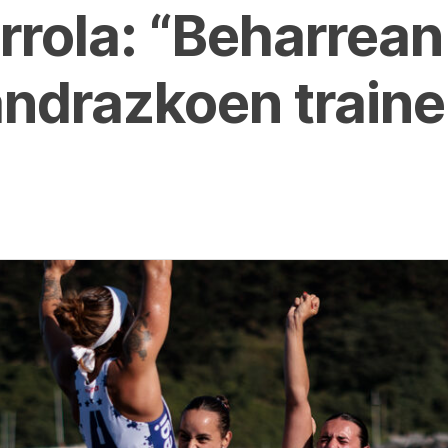
rola: “Beharrean
ndrazkoen traine