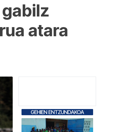
 gabilz
rua atara
GEHIEN ENTZUNDAKOA