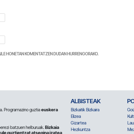
TZAILE HONETAN KOMENTATZEN DUDAN HURRENGORAKO.
ALBISTEAK
P
 da. Programazino guztia
euskera
Bizkaitik Bizkaira
Goi
Elizea
Kult
Gizartea
Lau
berezi batzuen helburuak.
Bizkaia
Hezkuntza
Me
ule guztientzat atsegina izatea