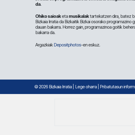
da
.
Ohiko saioak
eta
musikalak
tartekatzen dira, batez b
Bizkaia Irratia da Bizkaitik Bizkai osorako programazino
dauan bakarra. Horrez gain, programazinoa goitik beher
bakarra da.
Argazkiak
Depositphotos
-en eskuz.
© 2026 Bizkaia Irratia
|
Lege oharra
|
Pribatutasun infor