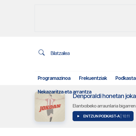
Bilatzailea
Programazinoa
Frekuentziak
Podkasta
Nekazaritza eta arrantza
Denporaldi honetan joka
Elantxobeko arraunlaria bigarre
ENTZUN PODKAST-A
| 10:11