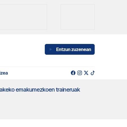
Entzun zuzenean
izea
gunakeko emakumezkoen traineruak