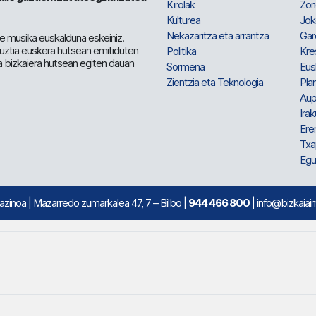
Kirolak
Zor
Kulturea
Jok
Nekazaritza eta arrantza
Gar
e musika euskalduna eskeiniz.
 guztia euskera hutsean emitiduten
Politika
Kre
a bizkaiera hutsean egiten dauan
Sormena
Eus
Zientzia eta Teknologia
Plan
Aup
Irak
Ere
Txa
Egu
mazinoa
| Mazarredo zumarkalea 47, 7 – Bilbo |
944 466 800
| info@bizkaiair