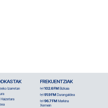
ODKASTAK
FREKUENTZIAK
zeko Izarretan
102.6 FM
Bizkaia
ura
91.9 FM
Durangaldea
 Haizetara
96.7 FM
Markina
zea
Xemein