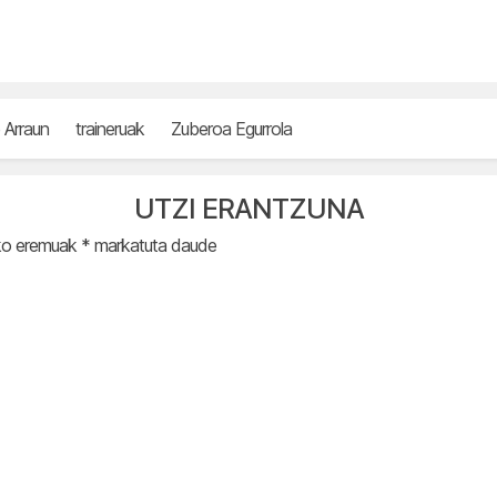
 Arraun
traineruak
Zuberoa Egurrola
UTZI ERANTZUNA
ko eremuak
*
markatuta daude