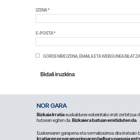
IZENA
*
E-POSTA
*
GORDE NIRE IZENA, EMAILA ETA WEBGUNEA BILA
NOR GARA
Bizkaia Irratia
euskaldunei eskeinitako irrati zerbitzua
hutsean egiten da.
Bizkaiera batuan emitiduten da
.
Euskerearen garapena eta normalizazinoa dira irratsaio 
Irratiaren programazinoaren helburu nagusia entz