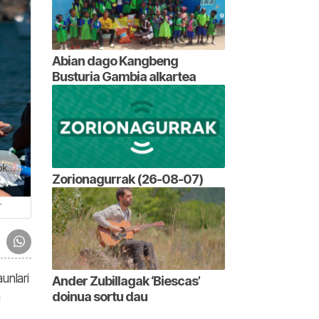
Abian dago Kangbeng
Busturia Gambia alkartea
an
Zorionagurrak (26-08-07)
T
unlari
Ander Zubillagak ‘Biescas’
doinua sortu dau