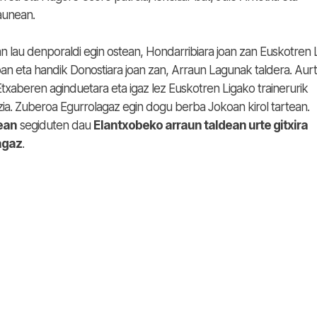
aunean.
n lau denporaldi egin ostean, Hondarribiara joan zan Euskotren 
oan eta handik Donostiara joan zan, Arraun Lagunak taldera. Aur
txaberen aginduetara eta igaz lez Euskotren Ligako trainerurik
ia. Zuberoa Egurrolagaz egin dogu berba Jokoan kirol tartean.
ean
segiduten dau
Elantxobeko arraun taldean urte gitxira
agaz
.