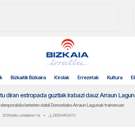
k
Bizkaitik Bizkaira
Kirolak
Errezetak
Kultura
El
tu diran estropada guztiak irabazi dauz Arraun La
n denporaldia beteten dabil Donostiako Arraun Lagunak traineruan
2026(e)ko uztailaren 1a
•
DESKARGATU