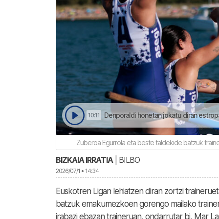
Denporaldi honetan jokatu diran estrop
10:11
Zuberoa Egurrola eta beste taldekide batzuk train
BIZKAIA IRRATIA
| BILBO
2026/07/1 • 14:34
Euskotren Ligan lehiatzen diran zortzi trainerue
batzuk emakumezkoen gorengo mailako traine
irabazi ebazan traineruan, ondarrutar bi, Mar La