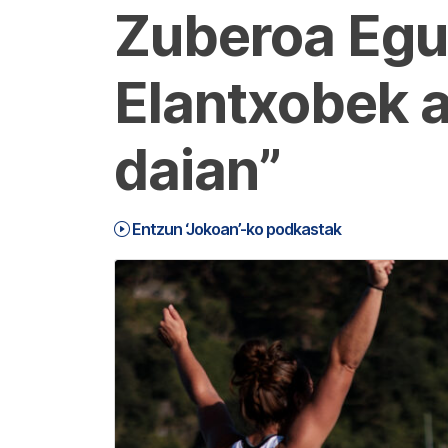
Zuberoa Egur
Elantxobek a
daian”
Entzun ‘Jokoan’-ko podkastak