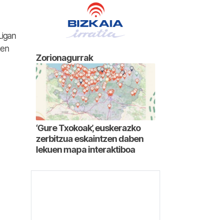
Ligan
ten
Zorionagurrak
‘Gure Txokoak’, euskerazko
zerbitzua eskaintzen daben
lekuen mapa interaktiboa