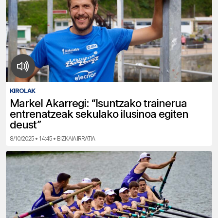
KIROLAK
Markel Akarregi: “Isuntzako trainerua
entrenatzeak sekulako ilusinoa egiten
deust”
8/10/2025 • 14:45 • BIZKAIA IRRATIA