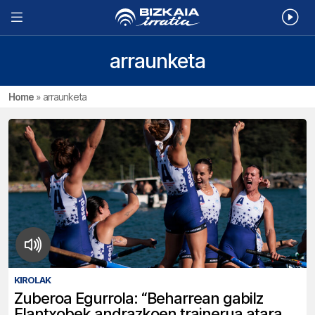
arraunketa
Home
»
arraunketa
KIROLAK
Zuberoa Egurrola: “Beharrean gabilz
Elantxobek andrazkoen trainerua atara