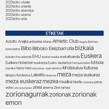
2023(e)ko otsaila
2023(e)ko urtarrila
2022(e)ko abendua
2022(e)ko azaroa
2022(e)ko urria
ETIKETAK
Athletic Club
Adolfo Arejita
antzerkia
Athletic
Bermeo
Begoña
bizkaia
Bilbo
Bilboko Eleizbarrutia
bertsolaritza
Euskera
EHU
euskaltzaindia
bizkaiko foru aldundia
euskal musika
futbola
Euskera Hobetzen
euskerea
Eusko Jaurlaritza
Farmazia tartea
kirola
Kulturea
kultura
Herriz Herri
Gernika
Juan del Arco
Irakurrieran
meza
Lekeitio
meza euskaraz
labayru fundazioa
literaturea
meza euskeraz
mezea
musika
Netflix
prime
osasuna
zinea
zinema
Zine tartea
video
urte askotarako
zorionagurrak
zorionak
zorionak
emon