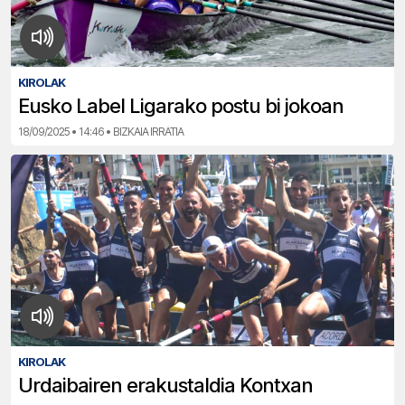
KIROLAK
Eusko Label Ligarako postu bi jokoan
18/09/2025 • 14:46 • BIZKAIA IRRATIA
KIROLAK
Urdaibairen erakustaldia Kontxan