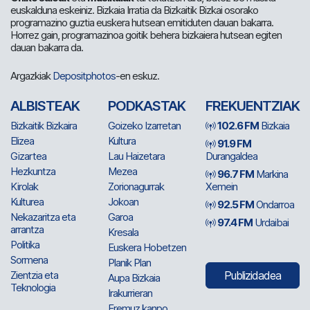
euskalduna eskeiniz. Bizkaia Irratia da Bizkaitik Bizkai osorako
programazino guztia euskera hutsean emitiduten dauan bakarra.
Horrez gain, programazinoa goitik behera bizkaiera hutsean egiten
dauan bakarra da.
Argazkiak
Depositphotos
-en eskuz.
ALBISTEAK
PODKASTAK
FREKUENTZIAK
Bizkaitik Bizkaira
Goizeko Izarretan
102.6 FM
Bizkaia
Elizea
Kultura
91.9 FM
Gizartea
Lau Haizetara
Durangaldea
Hezkuntza
Mezea
96.7 FM
Markina
Kirolak
Zorionagurrak
Xemein
Kulturea
Jokoan
92.5 FM
Ondarroa
Nekazaritza eta
Garoa
97.4 FM
Urdaibai
arrantza
Kresala
Politika
Euskera Hobetzen
Sormena
Planik Plan
Zientzia eta
Publizidadea
Aupa Bizkaia
Teknologia
Irakurrieran
Eremuz kanpo