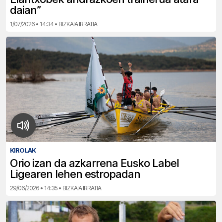
daian”
1/07/2026 • 14:34 • BIZKAIA IRRATIA
KIROLAK
Orio izan da azkarrena Eusko Label
Ligearen lehen estropadan
29/06/2026 • 14:35 • BIZKAIA IRRATIA