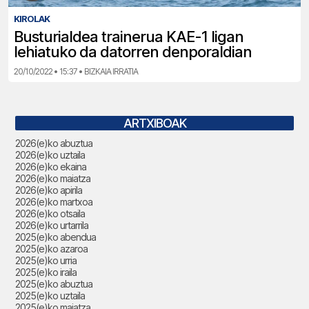
KIROLAK
Busturialdea trainerua KAE-1 ligan
lehiatuko da datorren denporaldian
20/10/2022 • 15:37 • BIZKAIA IRRATIA
ARTXIBOAK
2026(e)ko abuztua
2026(e)ko uztaila
2026(e)ko ekaina
2026(e)ko maiatza
2026(e)ko apirila
2026(e)ko martxoa
2026(e)ko otsaila
2026(e)ko urtarrila
2025(e)ko abendua
2025(e)ko azaroa
2025(e)ko urria
2025(e)ko iraila
2025(e)ko abuztua
2025(e)ko uztaila
2025(e)ko maiatza