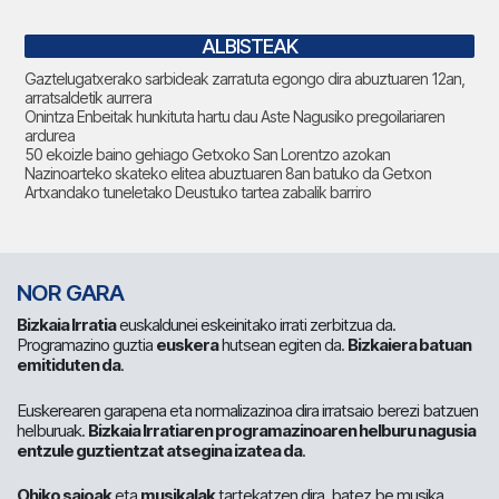
ALBISTEAK
Gaztelugatxerako sarbideak zarratuta egongo dira abuztuaren 12an,
arratsaldetik aurrera
Onintza Enbeitak hunkituta hartu dau Aste Nagusiko pregoilariaren
ardurea
50 ekoizle baino gehiago Getxoko San Lorentzo azokan
Nazinoarteko skateko elitea abuztuaren 8an batuko da Getxon
Artxandako tuneletako Deustuko tartea zabalik barriro
NOR GARA
Bizkaia Irratia
euskaldunei eskeinitako irrati zerbitzua da.
Programazino guztia
euskera
hutsean egiten da.
Bizkaiera batuan
emitiduten da
.
Euskerearen garapena eta normalizazinoa dira irratsaio berezi batzuen
helburuak.
Bizkaia Irratiaren programazinoaren helburu nagusia
entzule guztientzat atsegina izatea da
.
Ohiko saioak
eta
musikalak
tartekatzen dira, batez be musika