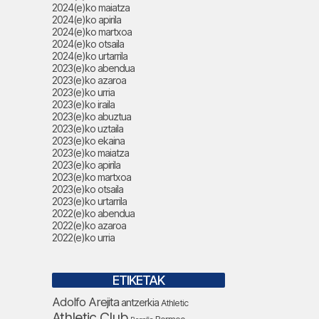
2024(e)ko maiatza
2024(e)ko apirila
2024(e)ko martxoa
2024(e)ko otsaila
2024(e)ko urtarrila
2023(e)ko abendua
2023(e)ko azaroa
2023(e)ko urria
2023(e)ko iraila
2023(e)ko abuztua
2023(e)ko uztaila
2023(e)ko ekaina
2023(e)ko maiatza
2023(e)ko apirila
2023(e)ko martxoa
2023(e)ko otsaila
2023(e)ko urtarrila
2022(e)ko abendua
2022(e)ko azaroa
2022(e)ko urria
ETIKETAK
Adolfo Arejita
antzerkia
Athletic
Athletic Club