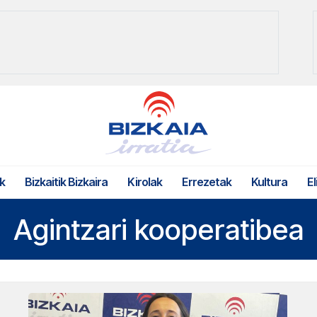
k
Bizkaitik Bizkaira
Kirolak
Errezetak
Kultura
El
Agintzari kooperatibea