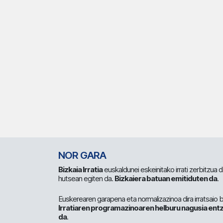
NOR GARA
Bizkaia Irratia
euskaldunei eskeinitako irrati zerbitzua
hutsean egiten da.
Bizkaiera batuan emitiduten da
.
Euskerearen garapena eta normalizazinoa dira irratsaio 
Irratiaren programazinoaren helburu nagusia entz
da
.