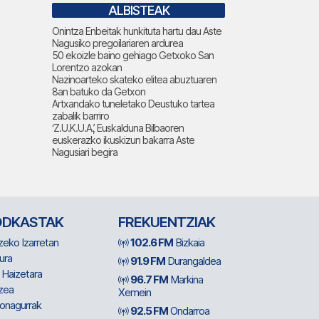
ALBISTEAK
Onintza Enbeitak hunkituta hartu dau Aste
Nagusiko pregoilariaren ardurea
50 ekoizle baino gehiago Getxoko San
Lorentzo azokan
Nazinoarteko skateko elitea abuztuaren
8an batuko da Getxon
Artxandako tuneletako Deustuko tartea
zabalik barriro
‘Z.U.K.U.A.’, Euskalduna Bilbaoren
euskerazko ikuskizun bakarra Aste
Nagusiari begira
ODKASTAK
FREKUENTZIAK
zeko Izarretan
102.6 FM
Bizkaia
ura
91.9 FM
Durangaldea
 Haizetara
96.7 FM
Markina
zea
Xemein
ionagurrak
92.5 FM
Ondarroa