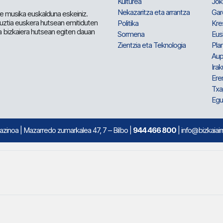
Kulturea
Jok
Nekazaritza eta arrantza
Gar
e musika euskalduna eskeiniz.
 guztia euskera hutsean emitiduten
Politika
Kre
a bizkaiera hutsean egiten dauan
Sormena
Eus
Zientzia eta Teknologia
Plan
Aup
Irak
Ere
Txa
Egu
mazinoa
| Mazarredo zumarkalea 47, 7 – Bilbo |
944 466 800
| info@bizkaiair