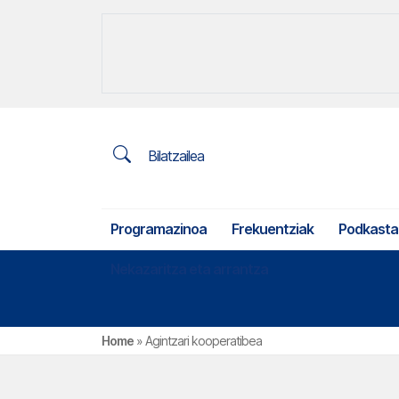
Bilatzailea
Programazinoa
Frekuentziak
Podkasta
Nekazaritza eta arrantza
Home
»
Agintzari kooperatibea