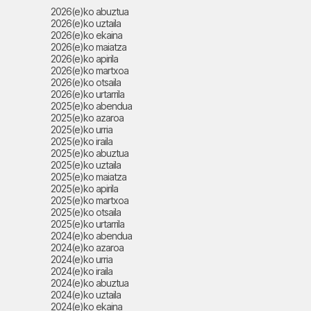
2026(e)ko abuztua
2026(e)ko uztaila
2026(e)ko ekaina
2026(e)ko maiatza
2026(e)ko apirila
2026(e)ko martxoa
2026(e)ko otsaila
2026(e)ko urtarrila
2025(e)ko abendua
2025(e)ko azaroa
2025(e)ko urria
2025(e)ko iraila
2025(e)ko abuztua
2025(e)ko uztaila
2025(e)ko maiatza
2025(e)ko apirila
2025(e)ko martxoa
2025(e)ko otsaila
2025(e)ko urtarrila
2024(e)ko abendua
2024(e)ko azaroa
2024(e)ko urria
2024(e)ko iraila
2024(e)ko abuztua
2024(e)ko uztaila
2024(e)ko ekaina