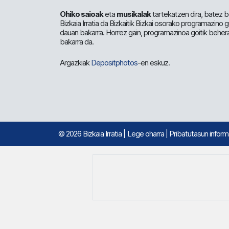
Ohiko saioak
eta
musikalak
tartekatzen dira, batez b
Bizkaia Irratia da Bizkaitik Bizkai osorako programazino
dauan bakarra. Horrez gain, programazinoa goitik beher
bakarra da.
Argazkiak
Depositphotos
-en eskuz.
© 2026 Bizkaia Irratia
|
Lege oharra
|
Pribatutasun infor