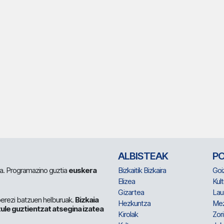
ALBISTEAK
P
 da. Programazino guztia
euskera
Bizkaitik Bizkaira
Goi
Elizea
Kult
Gizartea
Lau
berezi batzuen helburuak.
Bizkaia
Hezkuntza
Me
ule guztientzat atsegina izatea
Kirolak
Zor