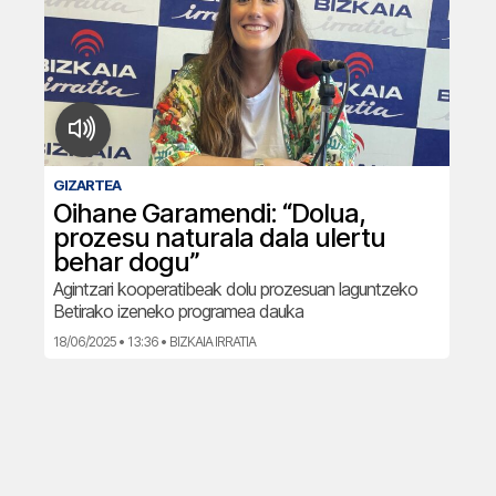
GIZARTEA
Oihane Garamendi: “Dolua,
prozesu naturala dala ulertu
behar dogu”
Agintzari kooperatibeak dolu prozesuan laguntzeko
Betirako izeneko programea dauka
18/06/2025 • 13:36 • BIZKAIA IRRATIA