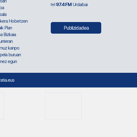
oan
97.4 FM
Urdaibai
oa
sala
kera Hobetzen
ik Plan
Publizidadea
a Bizkaia
urrieran
muz kanpo
pela buruan
nez egun
ratia.eus