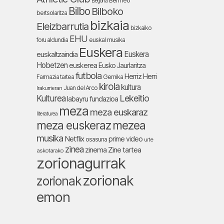
Bermeo
Begoña
Bilbo
Bilboko
bertsolaritza
bizkaia
Eleizbarrutia
bizkaiko
EHU
foru aldundia
euskal musika
Euskera
Euskera
euskaltzaindia
Hobetzen
euskerea
Eusko Jaurlaritza
futbola
Herriz Herri
Farmazia tartea
Gernika
kirola
kultura
Juan del Arco
Irakurrieran
Lekeitio
Kulturea
labayru fundazioa
meza
meza euskaraz
literaturea
meza euskeraz
mezea
musika
Netflix
prime video
osasuna
urte
zinea
zinema
Zine tartea
askotarako
zorionagurrak
zorionak
zorionak
emon