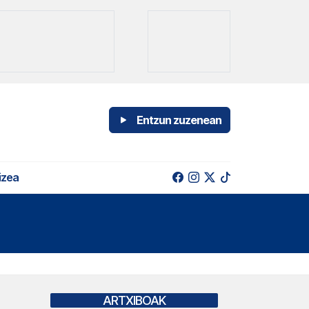
Entzun zuzenean
izea
ARTXIBOAK