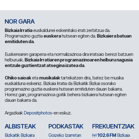
NOR GARA
Bizkaia Irratia
euskaldunei eskeinitako irrati zerbitzua da.
Programazino guztia
euskera
hutsean egiten da.
Bizkaiera batuan
emitiduten da
.
Euskerearen garapena eta normalizazinoa dira irratsaio berezi batzuen
helburuak.
Bizkaia Irratiaren programazinoaren helburu nagusia
entzule guztientzat atsegina izatea da
.
Ohiko saioak
eta
musikalak
tartekatzen dira, batez be musika
euskalduna eskeiniz. Bizkaia Irratia da Bizkaitik Bizkai osorako
programazino guztia euskera hutsean emitiduten dauan bakarra.
Horrez gain, programazinoa goitik behera bizkaiera hutsean egiten
dauan bakarra da.
Argazkiak
Depositphotos
-en eskuz.
ALBISTEAK
PODKASTAK
FREKUENTZIAK
Bizkaitik Bizkaira
Goizeko Izarretan
102.6 FM
Bizkaia