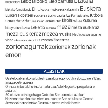
bizkaia
Bilbo
Bilboko Eleizbarrutia
bertsolaritza
Euskera
EHU
euskaltzaindia
bizkaiko foru aldundia
euskal musika
futbola
Euskera Hobetzen
euskerea
Eusko Jaurlaritza
Farmazia tartea
kirola
Kulturea
kultura
Herriz Herri
Gernika
Juan del Arco
Irakurrieran
meza
Lekeitio
meza euskaraz
labayru fundazioa
literaturea
meza euskeraz
mezea
musika
Netflix
prime
osasuna
zinea
zinema
Zine tartea
video
urte askotarako
zorionagurrak
zorionak
zorionak
emon
ALBISTEAK
Gaztelugatxerako sarbideak zarratuta egongo dira abuztuaren 12an,
arratsaldetik aurrera
Onintza Enbeitak hunkituta hartu dau Aste Nagusiko pregoilariaren
ardurea
50 ekoizle baino gehiago Getxoko San Lorentzo azokan
Nazinoarteko skateko elitea abuztuaren 8an batuko da Getxon
Artxandako tuneletako Deustuko tartea zabalik barriro