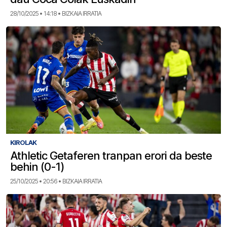
28/10/2025 • 14:18 • BIZKAIA IRRATIA
KIROLAK
Athletic Getaferen tranpan erori da beste
behin (0-1)
25/10/2025 • 20:56 • BIZKAIA IRRATIA