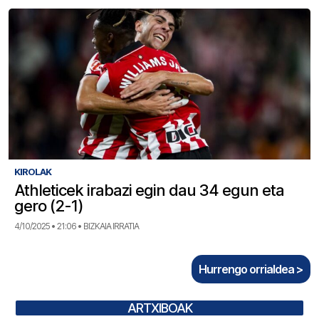
KIROLAK
Athleticek irabazi egin dau 34 egun eta
gero (2-1)
4/10/2025 • 21:06 • BIZKAIA IRRATIA
Hurrengo orrialdea >
ARTXIBOAK