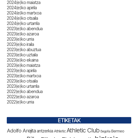
2024(e)ko maiatza
2024(e)ko apirila
2024(e)ko martxoa
2024(e)ko otsaila
2024(e)ko urtarrila
2023(e)ko abendua
2023(e)ko azaroa
2023(e)ko urria
2023(e)ko iraila
2023(e)ko abuztua
2023(e)ko uztaila
2023(e)ko ekaina
2023(e)ko maiatza
2023(e)ko apirila
2023(e)ko martxoa
2023(e)ko otsaila
2023(e)ko urtarrila
2022(e)ko abendua
2022(e)ko azaroa
2022(e)ko urria
ETIKETAK
Athletic Club
Adolfo Arejita
antzerkia
Athletic
Bermeo
Begoña