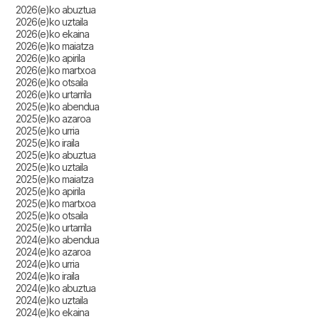
2026(e)ko abuztua
2026(e)ko uztaila
2026(e)ko ekaina
2026(e)ko maiatza
2026(e)ko apirila
2026(e)ko martxoa
2026(e)ko otsaila
2026(e)ko urtarrila
2025(e)ko abendua
2025(e)ko azaroa
2025(e)ko urria
2025(e)ko iraila
2025(e)ko abuztua
2025(e)ko uztaila
2025(e)ko maiatza
2025(e)ko apirila
2025(e)ko martxoa
2025(e)ko otsaila
2025(e)ko urtarrila
2024(e)ko abendua
2024(e)ko azaroa
2024(e)ko urria
2024(e)ko iraila
2024(e)ko abuztua
2024(e)ko uztaila
2024(e)ko ekaina