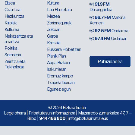
Elizea
Kultura
91.9 FM
Gizartea
Lau Haizetara
Durangaldea
Hezkuntza
Mezea
96.7 FM
Markina
Kirolak
Zorionagurrak
Xemein
Kulturea
Jokoan
92.5 FM
Ondarroa
Nekazaritza eta
Garoa
97.4 FM
Urdaibai
arrantza
Kresala
Politika
Euskera Hobetzen
Sormena
Planik Plan
Zientzia eta
Publizidadea
Aupa Bizkaia
Teknologia
Irakurrieran
Eremuz kanpo
Txapela buruan
Egunez egun
© 2026 Bizkaia Irratia
Lege oharra
|
Pribatutasun informazinoa
| Mazarredo zumarkalea 47, 7 –
Bilbo |
944 466 800
| info@bizkaiairratia.eus