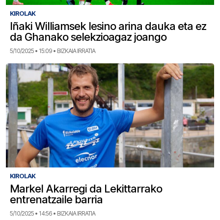
KIROLAK
Iñaki Williamsek lesino arina dauka eta ez
da Ghanako selekzioagaz joango
5/10/2025 • 15:09 • BIZKAIA IRRATIA
KIROLAK
Markel Akarregi da Lekittarrako
entrenatzaile barria
5/10/2025 • 14:56 • BIZKAIA IRRATIA