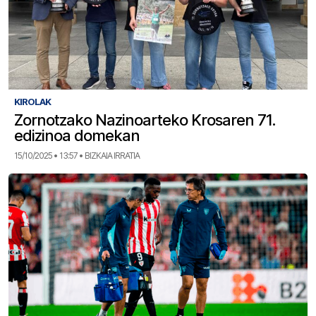
KIROLAK
Zornotzako Nazinoarteko Krosaren 71.
edizinoa domekan
15/10/2025 • 13:57 • BIZKAIA IRRATIA