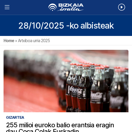
28/10/2025 -ko albisteak
Home
»
Artxiboa urria 2025
GIZARTEA
255 milioi euroko balio erantsia eragin
dau Coca Colak Euskadin