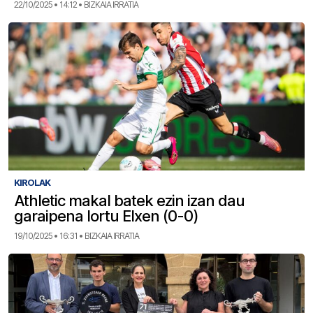
22/10/2025 • 14:12 • BIZKAIA IRRATIA
KIROLAK
Athletic makal batek ezin izan dau
garaipena lortu Elxen (0-0)
19/10/2025 • 16:31 • BIZKAIA IRRATIA