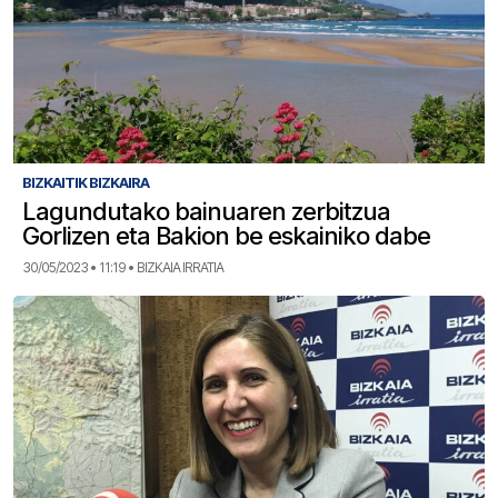
BIZKAITIK BIZKAIRA
Lagundutako bainuaren zerbitzua
Gorlizen eta Bakion be eskainiko dabe
30/05/2023 • 11:19 • BIZKAIA IRRATIA