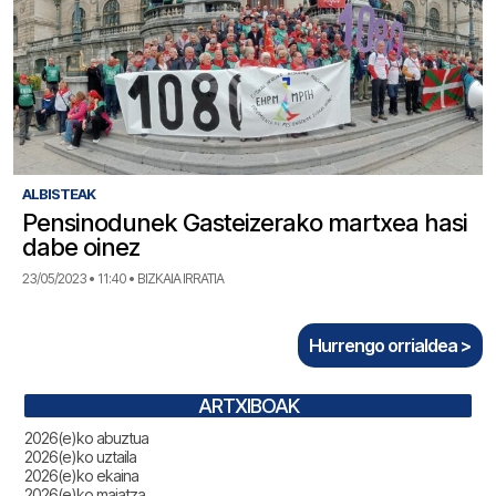
ALBISTEAK
Pensinodunek Gasteizerako martxea hasi
dabe oinez
23/05/2023 • 11:40 • BIZKAIA IRRATIA
Hurrengo orrialdea >
ARTXIBOAK
2026(e)ko abuztua
2026(e)ko uztaila
2026(e)ko ekaina
2026(e)ko maiatza