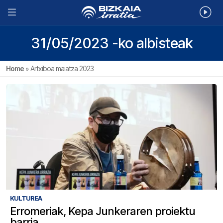
31/05/2023 -ko albisteak
Home
»
Artxiboa maiatza 2023
KULTUREA
Erromeriak, Kepa Junkeraren proiektu
barria