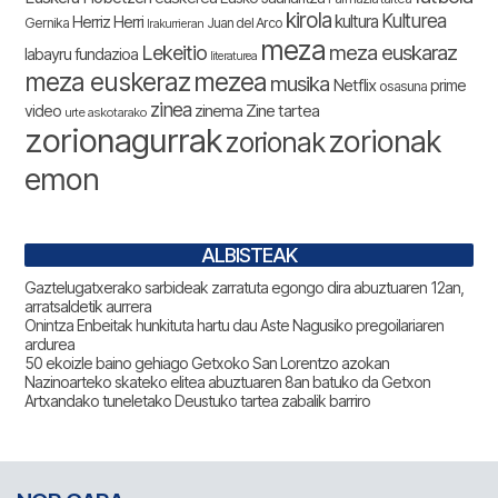
kirola
Kulturea
kultura
Herriz Herri
Gernika
Juan del Arco
Irakurrieran
meza
Lekeitio
meza euskaraz
labayru fundazioa
literaturea
meza euskeraz
mezea
musika
Netflix
prime
osasuna
zinea
zinema
Zine tartea
video
urte askotarako
zorionagurrak
zorionak
zorionak
emon
ALBISTEAK
Gaztelugatxerako sarbideak zarratuta egongo dira abuztuaren 12an,
arratsaldetik aurrera
Onintza Enbeitak hunkituta hartu dau Aste Nagusiko pregoilariaren
ardurea
50 ekoizle baino gehiago Getxoko San Lorentzo azokan
Nazinoarteko skateko elitea abuztuaren 8an batuko da Getxon
Artxandako tuneletako Deustuko tartea zabalik barriro