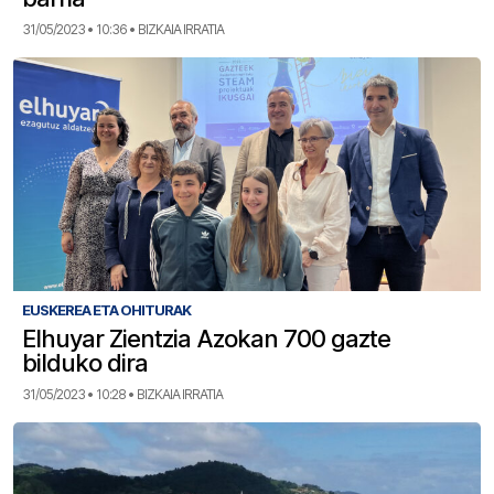
31/05/2023 • 10:36 • BIZKAIA IRRATIA
EUSKEREA ETA OHITURAK
Elhuyar Zientzia Azokan 700 gazte
bilduko dira
31/05/2023 • 10:28 • BIZKAIA IRRATIA