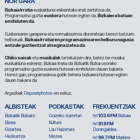
NOR GARA
Bizkaia Irratia
euskaldunei eskeinitako irrati zerbitzua da.
Programazino guztia
euskera
hutsean egiten da.
Bizkaiera batuan
emitiduten da
.
Euskerearen garapena eta normalizazinoa dira irratsaio berezi batzuen
helburuak.
Bizkaia Irratiaren programazinoaren helburu nagusia
entzule guztientzat atsegina izatea da
.
Ohiko saioak
eta
musikalak
tartekatzen dira, batez be musika
euskalduna eskeiniz. Bizkaia Irratia da Bizkaitik Bizkai osorako
programazino guztia euskera hutsean emitiduten dauan bakarra.
Horrez gain, programazinoa goitik behera bizkaiera hutsean egiten
dauan bakarra da.
Argazkiak
Depositphotos
-en eskuz.
ALBISTEAK
PODKASTAK
FREKUENTZIAK
Bizkaitik Bizkaira
Goizeko Izarretan
102.6 FM
Bizkaia
Elizea
Kultura
91.9 FM
Gizartea
Lau Haizetara
Durangaldea
Hezkuntza
Mezea
96.7 FM
Markina