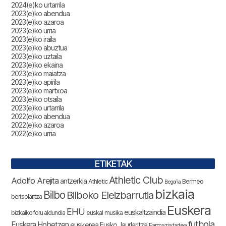
2024(e)ko urtarrila
2023(e)ko abendua
2023(e)ko azaroa
2023(e)ko urria
2023(e)ko iraila
2023(e)ko abuztua
2023(e)ko uztaila
2023(e)ko ekaina
2023(e)ko maiatza
2023(e)ko apirila
2023(e)ko martxoa
2023(e)ko otsaila
2023(e)ko urtarrila
2022(e)ko abendua
2022(e)ko azaroa
2022(e)ko urria
ETIKETAK
Athletic Club
Adolfo Arejita
antzerkia
Athletic
Bermeo
Begoña
bizkaia
Bilbo
Bilboko Eleizbarrutia
bertsolaritza
Euskera
EHU
euskaltzaindia
bizkaiko foru aldundia
euskal musika
futbola
Euskera Hobetzen
euskerea
Eusko Jaurlaritza
Farmazia tartea