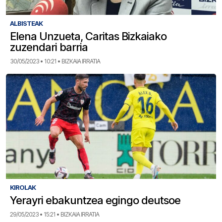
ALBISTEAK
Elena Unzueta, Caritas Bizkaiako
zuzendari barria
30/05/2023 • 10:21 • BIZKAIA IRRATIA
KIROLAK
Yerayri ebakuntzea egingo deutsoe
29/05/2023 • 15:21 • BIZKAIA IRRATIA