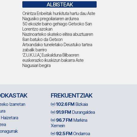
ALBISTEAK
Onintza Enbeitak hunkituta hartu dau Aste
Nagusiko pregoilariaren ardurea
50 ekoizle baino gehiago Getxoko San
Lorentzo azokan
Nazinoarteko skateko elitea abuztuaren
8an batuko da Getxon
Artxandako tuneletako Deustuko tartea
zabalik barriro
‘Z.U.K.U.A.’, Euskalduna Bilbaoren
euskerazko ikuskizun bakarra Aste
Nagusiari begira
ODKASTAK
FREKUENTZIAK
zeko Izarretan
102.6 FM
Bizkaia
ura
91.9 FM
Durangaldea
 Haizetara
96.7 FM
Markina
zea
Xemein
ionagurrak
92.5 FM
Ondarroa