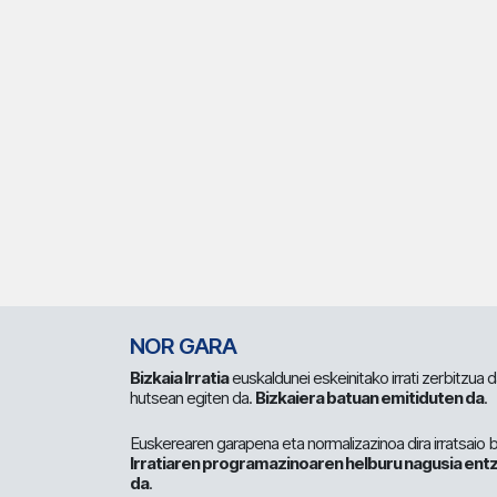
NOR GARA
Bizkaia Irratia
euskaldunei eskeinitako irrati zerbitzua
hutsean egiten da.
Bizkaiera batuan emitiduten da
.
Euskerearen garapena eta normalizazinoa dira irratsaio 
Irratiaren programazinoaren helburu nagusia entz
da
.