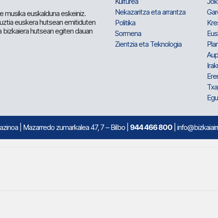
Kulturea
Jok
Nekazaritza eta arrantza
Gar
e musika euskalduna eskeiniz.
 guztia euskera hutsean emitiduten
Politika
Kre
a bizkaiera hutsean egiten dauan
Sormena
Eus
Zientzia eta Teknologia
Plan
Aup
Irak
Ere
Txa
Egu
mazinoa
| Mazarredo zumarkalea 47, 7 – Bilbo |
944 466 800
| info@bizkaiair