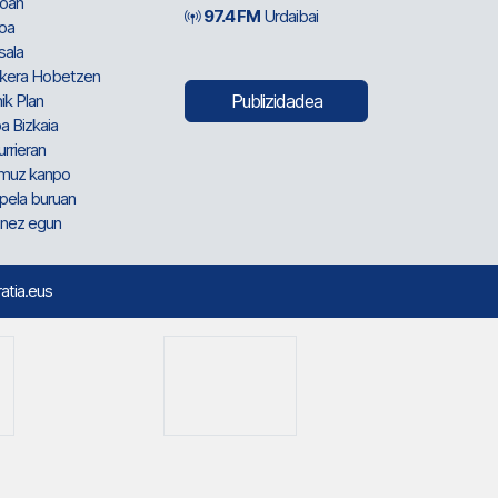
oan
97.4 FM
Urdaibai
oa
sala
kera Hobetzen
ik Plan
Publizidadea
a Bizkaia
urrieran
muz kanpo
pela buruan
nez egun
ratia.eus