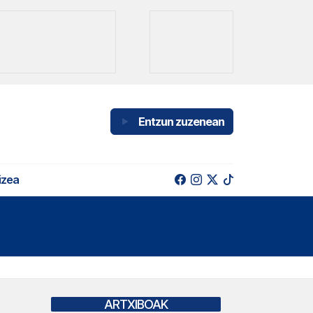
Entzun zuzenean
izea
ARTXIBOAK