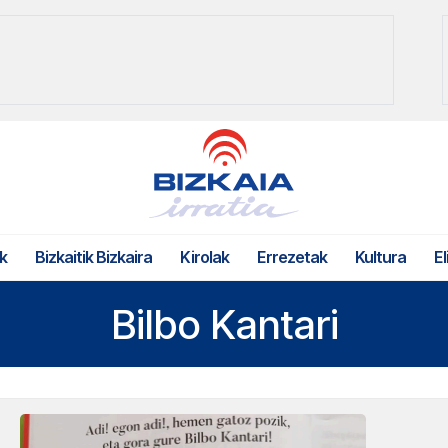
k
Bizkaitik Bizkaira
Kirolak
Errezetak
Kultura
El
Bilbo Kantari