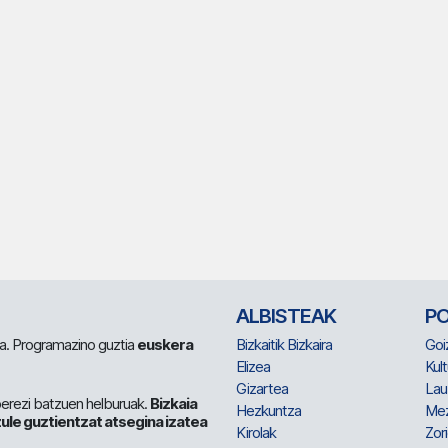
ALBISTEAK
P
 da. Programazino guztia
euskera
Bizkaitik Bizkaira
Goi
Elizea
Kult
Gizartea
Lau
berezi batzuen helburuak.
Bizkaia
Hezkuntza
Me
ule guztientzat atsegina izatea
Kirolak
Zor