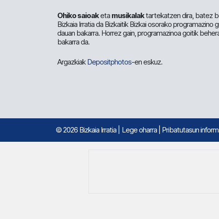
Ohiko saioak
eta
musikalak
tartekatzen dira, batez b
Bizkaia Irratia da Bizkaitik Bizkai osorako programazino
dauan bakarra. Horrez gain, programazinoa goitik beher
bakarra da.
Argazkiak
Depositphotos
-en eskuz.
© 2026 Bizkaia Irratia
|
Lege oharra
|
Pribatutasun infor