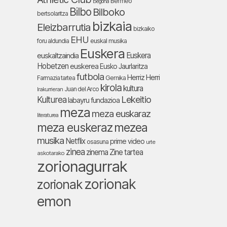
Bermeo
Begoña
Bilbo
Bilboko
bertsolaritza
bizkaia
Eleizbarrutia
bizkaiko
EHU
foru aldundia
euskal musika
Euskera
Euskera
euskaltzaindia
Hobetzen
euskerea
Eusko Jaurlaritza
futbola
Herriz Herri
Farmazia tartea
Gernika
kirola
kultura
Juan del Arco
Irakurrieran
Lekeitio
Kulturea
labayru fundazioa
meza
meza euskaraz
literaturea
meza euskeraz
mezea
musika
Netflix
prime video
osasuna
urte
zinea
zinema
Zine tartea
askotarako
zorionagurrak
zorionak
zorionak
emon