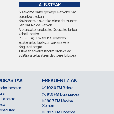
ALBISTEAK
50 ekoizle baino gehiago Getxoko San
Lorentzo azokan
Nazinoarteko skateko elitea abuztuaren
8an batuko da Getxon
Artxandako tuneletako Deustuko tartea
zabalik barriro
‘Z.U.K.U.A.’, Euskalduna Bilbaoren
euskerazko ikuskizun bakarra Aste
Nagusiari begira
‘Bizkaian sokatira landuz’ proiektuak
2028ra arte luzatzen dau bere ibilbidea
ODKASTAK
FREKUENTZIAK
zeko Izarretan
102.6 FM
Bizkaia
ura
91.9 FM
Durangaldea
 Haizetara
96.7 FM
Markina
zea
Xemein
ionagurrak
92.5 FM
Ondarroa