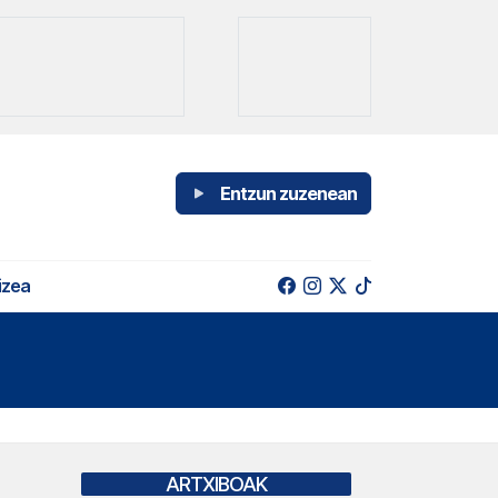
Entzun zuzenean
izea
ARTXIBOAK