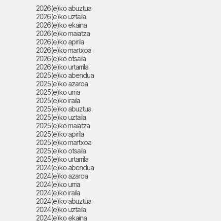
2026(e)ko abuztua
2026(e)ko uztaila
2026(e)ko ekaina
2026(e)ko maiatza
2026(e)ko apirila
2026(e)ko martxoa
2026(e)ko otsaila
2026(e)ko urtarrila
2025(e)ko abendua
2025(e)ko azaroa
2025(e)ko urria
2025(e)ko iraila
2025(e)ko abuztua
2025(e)ko uztaila
2025(e)ko maiatza
2025(e)ko apirila
2025(e)ko martxoa
2025(e)ko otsaila
2025(e)ko urtarrila
2024(e)ko abendua
2024(e)ko azaroa
2024(e)ko urria
2024(e)ko iraila
2024(e)ko abuztua
2024(e)ko uztaila
2024(e)ko ekaina