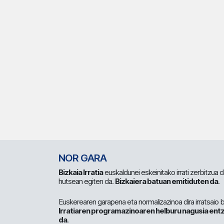
NOR GARA
Bizkaia Irratia
euskaldunei eskeinitako irrati zerbitzua
hutsean egiten da.
Bizkaiera batuan emitiduten da
.
Euskerearen garapena eta normalizazinoa dira irratsaio 
Irratiaren programazinoaren helburu nagusia entz
da
.