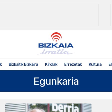
k
Bizkaitik Bizkaira
Kirolak
Errezetak
Kultura
El
Egunkaria