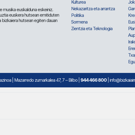
Kulturea
Jok
Nekazaritza eta arrantza
Gar
e musika euskalduna eskeiniz.
 guztia euskera hutsean emitiduten
Politika
Kre
a bizkaiera hutsean egiten dauan
Sormena
Eus
Zientzia eta Teknologia
Plan
Aup
Irak
Ere
Txa
Egu
mazinoa
| Mazarredo zumarkalea 47, 7 – Bilbo |
944 466 800
| info@bizkaiair