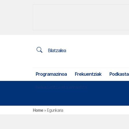
Bilatzailea
Programazinoa
Frekuentziak
Podkasta
Nekazaritza eta arrantza
Home
»
Egunkaria