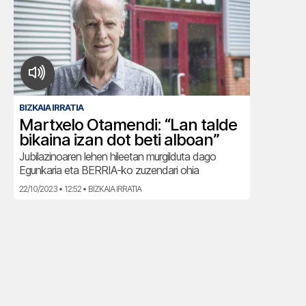
BIZKAIA IRRATIA
Martxelo Otamendi: “Lan talde
bikaina izan dot beti alboan”
Jubilazinoaren lehen hileetan murgilduta dago
Egunkaria eta BERRIA-ko zuzendari ohia
22/10/2023 • 12:52 • BIZKAIA IRRATIA