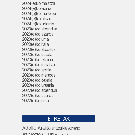
2024(e)ko maiatza
2024(e)ko apirila
2024(e)ko martxoa
2024(e)ko otsaila
2024(e)ko urtarrila
2023(e)ko abendua
2023(e)ko azaroa
2023(e)ko urria
2023(e)ko iraila
2023(e)ko abuztua
2023(e)ko uztaila
2023(e)ko ekaina
2023(e)ko maiatza
2023(e)ko apirila
2023(e)ko martxoa
2023(e)ko otsaila
2023(e)ko urtarrila
2022(e)ko abendua
2022(e)ko azaroa
2022(e)ko urria
ETIKETAK
Adolfo Arejita
antzerkia
Athletic
Athletic Club