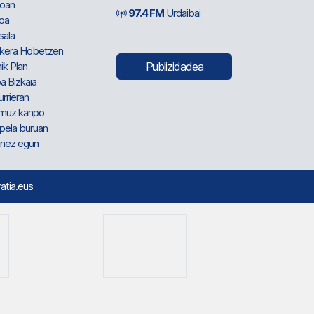
oan
97.4 FM
Urdaibai
oa
sala
kera Hobetzen
ik Plan
Publizidadea
a Bizkaia
urrieran
muz kanpo
pela buruan
nez egun
ratia.eus