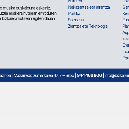
Kulturea
Jok
Nekazaritza eta arrantza
Gar
e musika euskalduna eskeiniz.
 guztia euskera hutsean emitiduten
Politika
Kre
a bizkaiera hutsean egiten dauan
Sormena
Eus
Zientzia eta Teknologia
Plan
Aup
Irak
Ere
Txa
Egu
mazinoa
| Mazarredo zumarkalea 47, 7 – Bilbo |
944 466 800
| info@bizkaiair