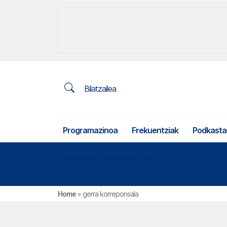
Bilatzailea
Programazinoa
Frekuentziak
Podkasta
Nekazaritza eta arrantza
Home
»
gerra korreponsala