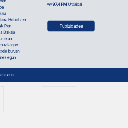
oan
97.4 FM
Urdaibai
oa
sala
kera Hobetzen
ik Plan
Publizidadea
a Bizkaia
urrieran
muz kanpo
pela buruan
nez egun
ratia.eus