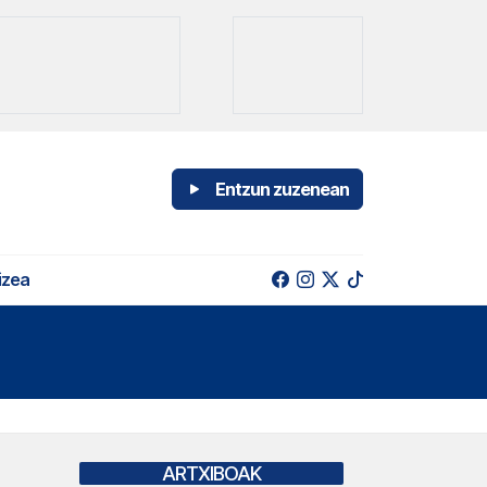
Entzun zuzenean
izea
ARTXIBOAK