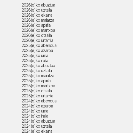
2026(e)ko abuztua
2026(e)ko uztaila
2026(e)ko ekaina
2026(e)ko maiatza
2026(e)ko apirila
2026(e)ko martxoa
2026(e)ko otsaila
2026(e)ko urtarrila
2025(e)ko abendua
2025(e)ko azaroa
2025(e)ko urria
2025(e)ko iraila
2025(e)ko abuztua
2025(e)ko uztaila
2025(e)ko maiatza
2025(e)ko apirila
2025(e)ko martxoa
2025(e)ko otsaila
2025(e)ko urtarrila
2024(e)ko abendua
2024(e)ko azaroa
2024(e)ko urria
2024(e)ko iraila
2024(e)ko abuztua
2024(e)ko uztaila
2024(e)ko ekaina