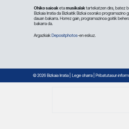
Ohiko saioak
eta
musikalak
tartekatzen dira, batez b
Bizkaia Irratia da Bizkaitik Bizkai osorako programazino
dauan bakarra. Horrez gain, programazinoa goitik beher
bakarra da.
Argazkiak
Depositphotos
-en eskuz.
© 2026 Bizkaia Irratia
|
Lege oharra
|
Pribatutasun infor