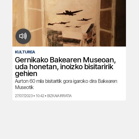
KULTUREA
Gernikako Bakearen Museoan,
uda honetan, inoizko bisitaririk
gehien
Aurton 60 mila bisitaritik gora igaroko dira Bakearen
Museotik
27/07/2023 • 10:42 • BIZKAIA IRRATIA