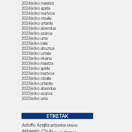
2024(e)ko maiatza
2024(e)ko apirila
2024(e)ko martxoa
2024(e)ko otsaila
2024(e)ko urtarrila
2023(e)ko abendua
2023(e)ko azaroa
2023(e)ko urria
2023(e)ko iraila
2023(e)ko abuztua
2023(e)ko uztaila
2023(e)ko ekaina
2023(e)ko maiatza
2023(e)ko apirila
2023(e)ko martxoa
2023(e)ko otsaila
2023(e)ko urtarrila
2022(e)ko abendua
2022(e)ko azaroa
2022(e)ko urria
ETIKETAK
Adolfo Arejita
antzerkia
Athletic
Athletic Club