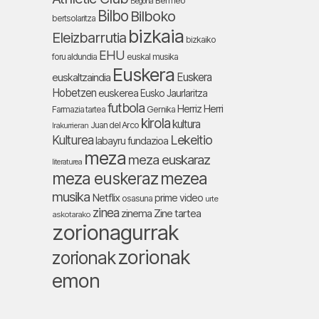
Bermeo
Begoña
Bilbo
Bilboko
bertsolaritza
bizkaia
Eleizbarrutia
bizkaiko
EHU
foru aldundia
euskal musika
Euskera
Euskera
euskaltzaindia
Hobetzen
euskerea
Eusko Jaurlaritza
futbola
Herriz Herri
Farmazia tartea
Gernika
kirola
kultura
Juan del Arco
Irakurrieran
Lekeitio
Kulturea
labayru fundazioa
meza
meza euskaraz
literaturea
meza euskeraz
mezea
musika
Netflix
prime video
osasuna
urte
zinea
zinema
Zine tartea
askotarako
zorionagurrak
zorionak
zorionak
emon