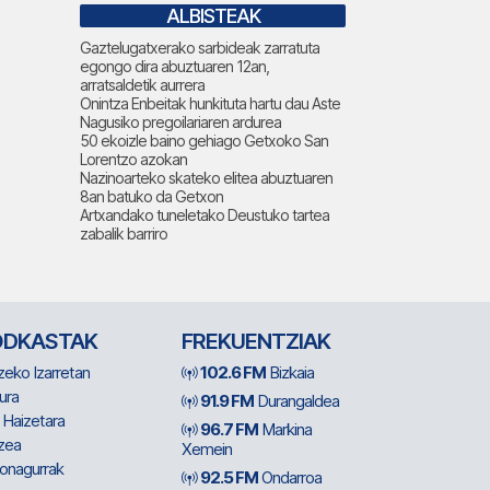
ALBISTEAK
Gaztelugatxerako sarbideak zarratuta
egongo dira abuztuaren 12an,
arratsaldetik aurrera
Onintza Enbeitak hunkituta hartu dau Aste
Nagusiko pregoilariaren ardurea
50 ekoizle baino gehiago Getxoko San
Lorentzo azokan
Nazinoarteko skateko elitea abuztuaren
8an batuko da Getxon
Artxandako tuneletako Deustuko tartea
zabalik barriro
ODKASTAK
FREKUENTZIAK
zeko Izarretan
102.6 FM
Bizkaia
ura
91.9 FM
Durangaldea
 Haizetara
96.7 FM
Markina
zea
Xemein
ionagurrak
92.5 FM
Ondarroa