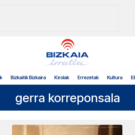
k
Bizkaitik Bizkaira
Kirolak
Errezetak
Kultura
El
gerra korreponsala