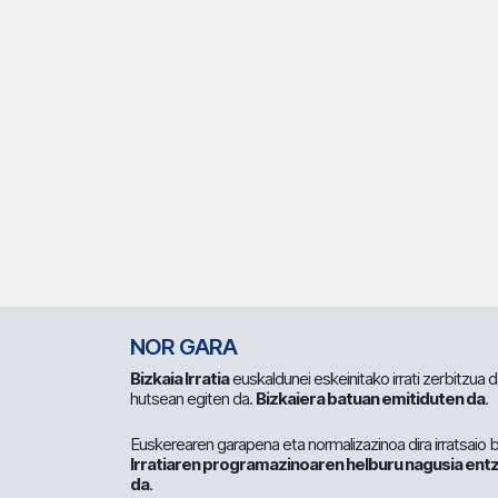
NOR GARA
Bizkaia Irratia
euskaldunei eskeinitako irrati zerbitzua
hutsean egiten da.
Bizkaiera batuan emitiduten da
.
Euskerearen garapena eta normalizazinoa dira irratsaio 
Irratiaren programazinoaren helburu nagusia entz
da
.