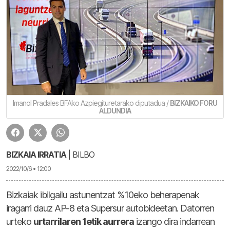
Imanol Pradales BFAko Azpiegituretarako diputadua /
BIZKAIKO FORU
ALDUNDIA
BIZKAIA IRRATIA
| BILBO
2022/10/6 • 12:00
Bizkaiak ibilgailu astunentzat %10eko beherapenak
iragarri dauz AP-8 eta Supersur autobideetan.
Datorren
urteko
urtarrilaren 1etik aurrera
izango dira indarrean