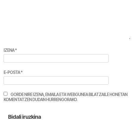
IZENA
*
E-POSTA
*
GORDE NIRE IZENA, EMAILA ETA WEBGUNEA BILATZAILE HONETAN
KOMENTATZEN DUDAN HURRENGORAKO.