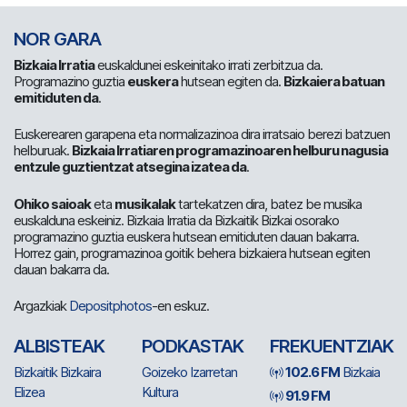
NOR GARA
Bizkaia Irratia
euskaldunei eskeinitako irrati zerbitzua da.
Programazino guztia
euskera
hutsean egiten da.
Bizkaiera batuan
emitiduten da
.
Euskerearen garapena eta normalizazinoa dira irratsaio berezi batzuen
helburuak.
Bizkaia Irratiaren programazinoaren helburu nagusia
entzule guztientzat atsegina izatea da
.
Ohiko saioak
eta
musikalak
tartekatzen dira, batez be musika
euskalduna eskeiniz. Bizkaia Irratia da Bizkaitik Bizkai osorako
programazino guztia euskera hutsean emitiduten dauan bakarra.
Horrez gain, programazinoa goitik behera bizkaiera hutsean egiten
dauan bakarra da.
Argazkiak
Depositphotos
-en eskuz.
ALBISTEAK
PODKASTAK
FREKUENTZIAK
Bizkaitik Bizkaira
Goizeko Izarretan
102.6 FM
Bizkaia
Elizea
Kultura
91.9 FM