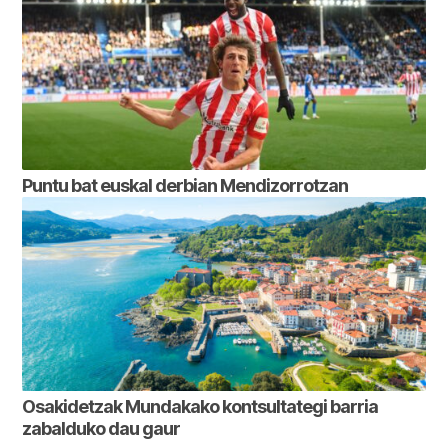
Puntu bat euskal derbian Mendizorrotzan
Osakidetzak Mundakako kontsultategi barria
zabalduko dau gaur