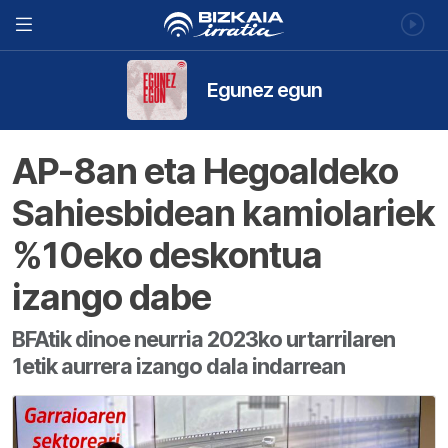
Egunez egun
AP-8an eta Hegoaldeko
Sahiesbidean kamiolariek
%10eko deskontua
izango dabe
BFAtik dinoe neurria 2023ko urtarrilaren
1etik aurrera izango dala indarrean