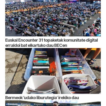
Euskal Encounter 31 topaketak komunitate digital
erraldoi bat elkartuko dau BECen
Bermeok ‘udako liburutegia’ irekiko dau