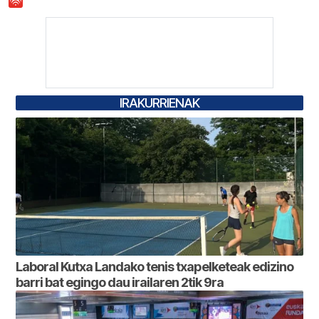
IRAKURRIENAK
Laboral Kutxa Landako tenis txapelketeak edizino
barri bat egingo dau irailaren 2tik 9ra