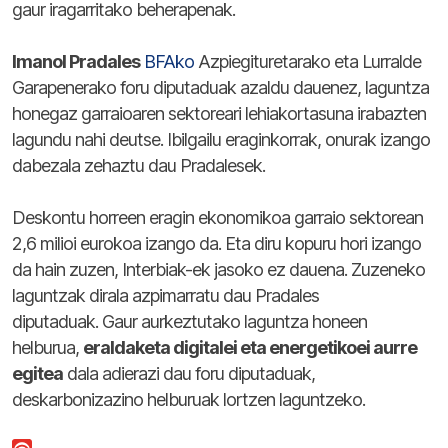
gaur iragarritako beherapenak.
Imanol Pradales
BFAko
Azpiegituretarako eta Lurralde
Garapenerako foru diputaduak azaldu dauenez, laguntza
honegaz garraioaren sektoreari lehiakortasuna irabazten
lagundu nahi deutse.
Ibilgailu eraginkorrak, onurak izango
dabezala zehaztu dau Pradalesek.
Deskontu horreen eragin ekonomikoa garraio sektorean
2,6 milioi eurokoa izango da.
Eta diru kopuru hori izango
da hain zuzen, Interbiak-ek jasoko ez dauena.
Zuzeneko
laguntzak dirala azpimarratu dau Pradales
diputaduak.
Gaur aurkeztutako laguntza honeen
helburua,
eraldaketa digitalei eta energetikoei aurre
egitea
dala adierazi dau foru diputaduak,
deskarbonizazino helburuak lortzen laguntzeko.