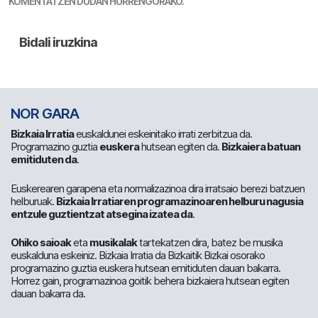
KOMENTATZEN DUDAN HURRENGORAKO.
NOR GARA
Bizkaia Irratia
euskaldunei eskeinitako irrati zerbitzua da.
Programazino guztia
euskera
hutsean egiten da.
Bizkaiera batuan
emitiduten da
.
Euskerearen garapena eta normalizazinoa dira irratsaio berezi batzuen
helburuak.
Bizkaia Irratiaren programazinoaren helburu nagusia
entzule guztientzat atsegina izatea da
.
Ohiko saioak
eta
musikalak
tartekatzen dira, batez be musika
euskalduna eskeiniz. Bizkaia Irratia da Bizkaitik Bizkai osorako
programazino guztia euskera hutsean emitiduten dauan bakarra.
Horrez gain, programazinoa goitik behera bizkaiera hutsean egiten
dauan bakarra da.