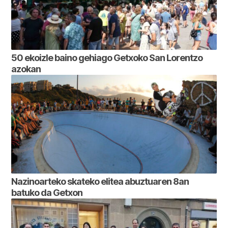
50 ekoizle baino gehiago Getxoko San Lorentzo
azokan
Nazinoarteko skateko elitea abuztuaren 8an
batuko da Getxon