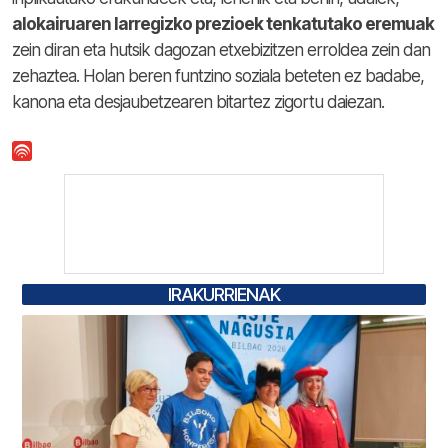
alokairuaren larregizko prezioek tenkatutako eremuak
zein diran eta hutsik dagozan etxebizitzen erroldea zein dan
zehaztea. Holan beren funtzino soziala beteten ez badabe,
kanona eta desjaubetzearen bitartez zigortu daiezan.
IRAKURRIENAK