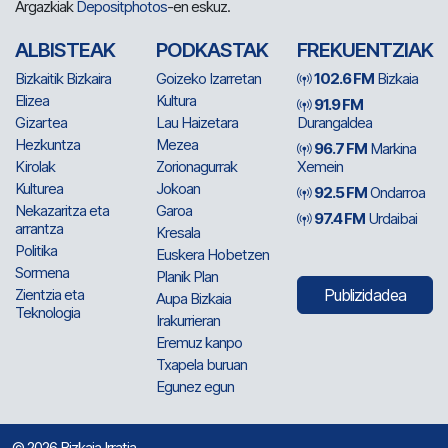
Argazkiak
Depositphotos
-en eskuz.
ALBISTEAK
PODKASTAK
FREKUENTZIAK
Bizkaitik Bizkaira
Goizeko Izarretan
102.6 FM
Bizkaia
Elizea
Kultura
91.9 FM
Gizartea
Lau Haizetara
Durangaldea
Hezkuntza
Mezea
96.7 FM
Markina
Kirolak
Zorionagurrak
Xemein
Kulturea
Jokoan
92.5 FM
Ondarroa
Nekazaritza eta
Garoa
97.4 FM
Urdaibai
arrantza
Kresala
Politika
Euskera Hobetzen
Sormena
Planik Plan
Zientzia eta
Publizidadea
Aupa Bizkaia
Teknologia
Irakurrieran
Eremuz kanpo
Txapela buruan
Egunez egun
© 2026 Bizkaia Irratia