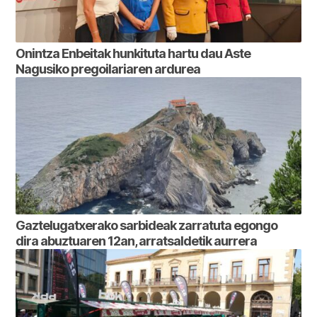
Onintza Enbeitak hunkituta hartu dau Aste
Nagusiko pregoilariaren ardurea
Gaztelugatxerako sarbideak zarratuta egongo
dira abuztuaren 12an, arratsaldetik aurrera