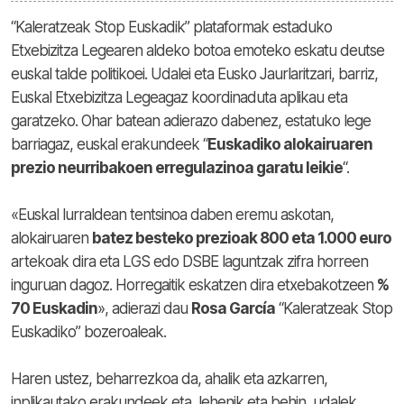
“Kaleratzeak Stop Euskadik” plataformak estaduko
Etxebizitza Legearen aldeko botoa emoteko eskatu deutse
euskal talde politikoei. Udalei eta Eusko Jaurlaritzari, barriz,
Euskal Etxebizitza Legeagaz koordinaduta aplikau eta
garatzeko. Ohar batean adierazo dabenez, estatuko lege
barriagaz, euskal erakundeek “
Euskadiko alokairuaren
prezio neurribakoen erregulazinoa garatu leikie
“.
«Euskal lurraldean tentsinoa daben eremu askotan,
alokairuaren
batez besteko prezioak 800 eta 1.000 euro
artekoak dira eta LGS edo DSBE laguntzak zifra horreen
inguruan dagoz. Horregaitik eskatzen dira etxebakotzeen
%
70 Euskadin
», adierazi dau
Rosa García
“Kaleratzeak Stop
Euskadiko” bozeroaleak.
Haren ustez, beharrezkoa da, ahalik eta azkarren,
inplikautako erakundeek eta, lehenik eta behin, udalek,