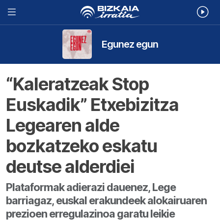
Egunez egun
“Kaleratzeak Stop
Euskadik” Etxebizitza
Legearen alde
bozkatzeko eskatu
deutse alderdiei
Plataformak adierazi dauenez, Lege
barriagaz, euskal erakundeek alokairuaren
prezioen erregulazinoa garatu leikie