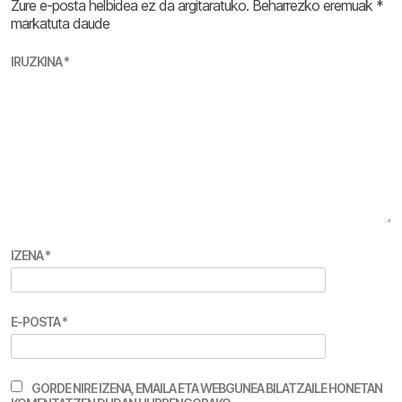
Zure e-posta helbidea ez da argitaratuko.
Beharrezko eremuak
*
markatuta daude
IRUZKINA
*
IZENA
*
E-POSTA
*
GORDE NIRE IZENA, EMAILA ETA WEBGUNEA BILATZAILE HONETAN