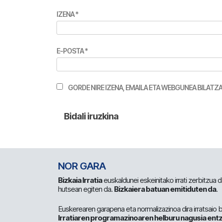
IZENA
*
E-POSTA
*
GORDE NIRE IZENA, EMAILA ETA WEBGUNEA BILA
NOR GARA
Bizkaia Irratia
euskaldunei eskeinitako irrati zerbitzua
hutsean egiten da.
Bizkaiera batuan emitiduten da
.
Euskerearen garapena eta normalizazinoa dira irratsaio 
Irratiaren programazinoaren helburu nagusia entz