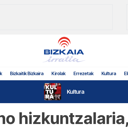
k
Bizkaitik Bizkaira
Kirolak
Errezetak
Kultura
El
Kultura
o hizkuntzalaria,