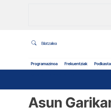
Bilatzailea
Programazinoa
Frekuentziak
Podkasta
Nekazaritza eta arrantza
Asun Garikan