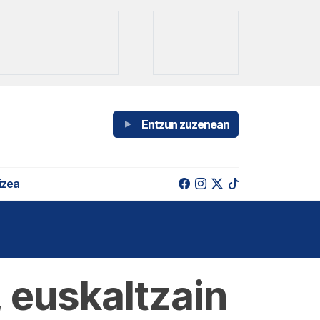
Entzun zuzenean
izea
 euskaltzain