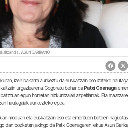
skaltzaindia /
ASUN GARIKANO
kuran, izen bakarra aurkeztu da euskaltzain oso izateko hautagai
euskaltzain urgazlearena. Gogoratu behar da
Patxi Goenaga
emer
baitzituan egun horretan hizkuntzalari azpeitiarrak. Eta maiatzar
zan hautagaiak aurkezteko epea.
uan moduan eta euskaltzain oso eta emerituen botoen nagusita
ingo dan bozketan jakingo da Patxi Goenagaren lekua Asun Garik