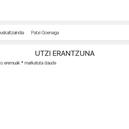
uskaltzaindia
Patxi Goenaga
UTZI ERANTZUNA
ko eremuak
*
markatuta daude