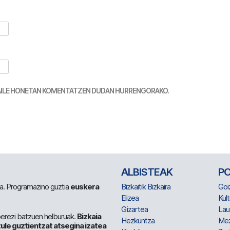
TZAILE HONETAN KOMENTATZEN DUDAN HURRENGORAKO.
ALBISTEAK
P
 da. Programazino guztia
euskera
Bizkaitik Bizkaira
Goi
Elizea
Kult
Gizartea
Lau
berezi batzuen helburuak.
Bizkaia
Hezkuntza
Me
ule guztientzat atsegina izatea