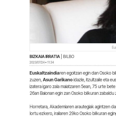
Eu
BIZKAIA IRRATIA
| BILBO
2023/07/24 • 11:34
Euskaltzaindia
ren egoitzan egin dan Osoko bil
zuzen,
Asun Garikano
idazle, itzultzaile eta 
izatera igaro zala maiatzaren 5ean, 75 urte bete 
26an Baionan egin zan Osoko bilkuran zabaldu 
Horretara, Akademiaren arautegiak agintzen da
lortu ezkero, irailaren 29ko Osoko bilkuran eg