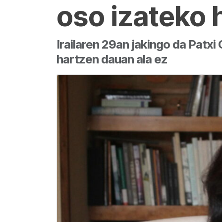
oso izateko 
Irailaren 29an jakingo da Patxi
hartzen dauan ala ez