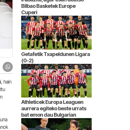
Bilbao Basketek Europe
Cuperi
Getafetik Txapeldunen Ligara
(0-2)
, hain
itu
en
Athleticek Europa Leaguen
aurrera egiteko beste urrats
bat emon dau Bulgarian
suna
anok