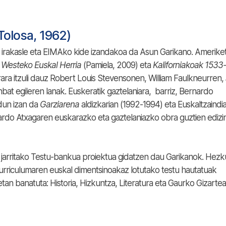
Tolosa, 1962)
ko irakasle eta EIMAko kide izandakoa da Asun Garikano. Amerike
 Westeko Euskal Herria
(Pamiela, 2009) eta
Kaliforniakoak 1533
kerara itzuli dauz Robert Louis Stevensonen, William Faulkneurren,
bat egileren lanak. Euskeratik gaztelaniara, barriz, Bernardo
dun izan da
Garziarena
aldizkarian (1992-1994) eta Euskaltzaindi
nardo Atxagaren euskarazko eta gaztelaniazko obra guztien edizi
 jarritako Testu-bankua proiektua gidatzen dau Garikanok. Hezk
riculumaren euskal dimentsinoakaz lotutako testu hautatuak
tan banatuta: Historia, Hizkuntza, Literatura eta Gaurko Gizartea