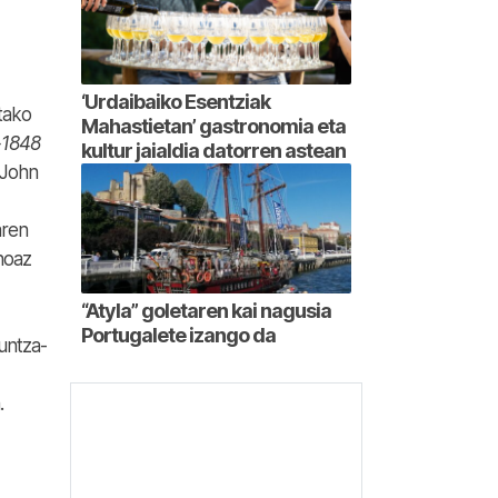
‘Urdaibaiko Esentziak
tako
Mahastietan’ gastronomia eta
-1848
kultur jaialdia datorren astean
 John
aren
noaz
“Atyla” goletaren kai nagusia
Portugalete izango da
untza-
.