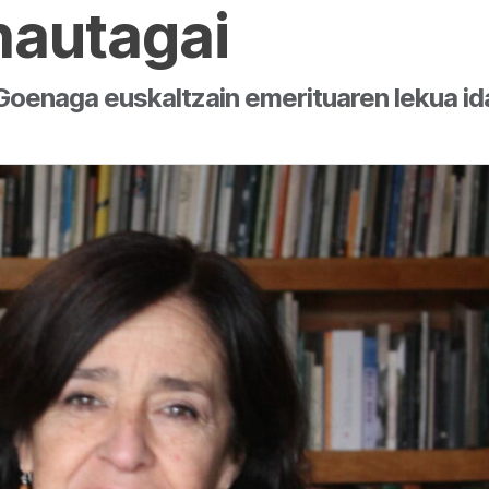
hautagai
 Goenaga euskaltzain emerituaren lekua ida