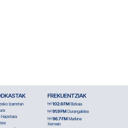
ODKASTAK
FREKUENTZIAK
zeko Izarretan
102.6 FM
Bizkaia
ura
91.9 FM
Durangaldea
 Haizetara
96.7 FM
Markina
zea
Xemein