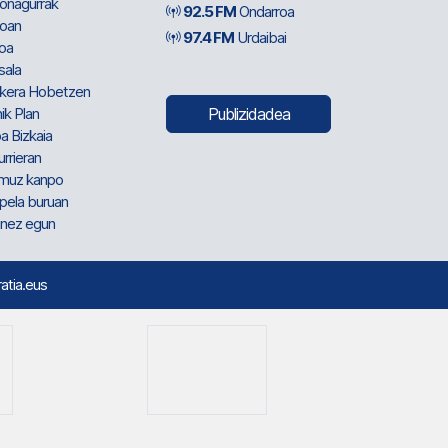
ionagurrak
92.5 FM
Ondarroa
oan
97.4 FM
Urdaibai
oa
sala
kera Hobetzen
ik Plan
Publizidadea
a Bizkaia
urrieran
muz kanpo
pela buruan
nez egun
ratia.eus