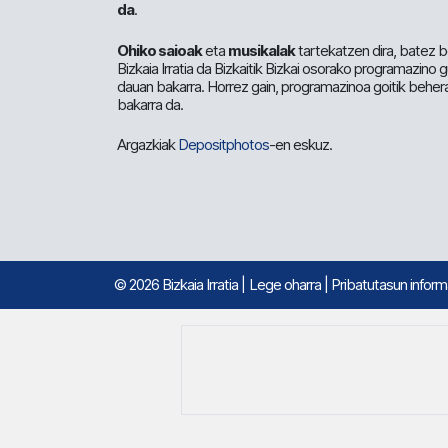
da
.
Ohiko saioak
eta
musikalak
tartekatzen dira, batez b
Bizkaia Irratia da Bizkaitik Bizkai osorako programazino
dauan bakarra. Horrez gain, programazinoa goitik beher
bakarra da.
Argazkiak
Depositphotos
-en eskuz.
© 2026 Bizkaia Irratia
|
Lege oharra
|
Pribatutasun infor