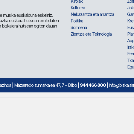
Kirolak
Zor
Kulturea
Jok
Nekazaritza eta arrantza
Gar
e musika euskalduna eskeiniz.
 guztia euskera hutsean emitiduten
Politika
Kre
a bizkaiera hutsean egiten dauan
Sormena
Eus
Zientzia eta Teknologia
Plan
Aup
Irak
Ere
Txa
Egu
mazinoa
| Mazarredo zumarkalea 47, 7 – Bilbo |
944 466 800
| info@bizkaiair