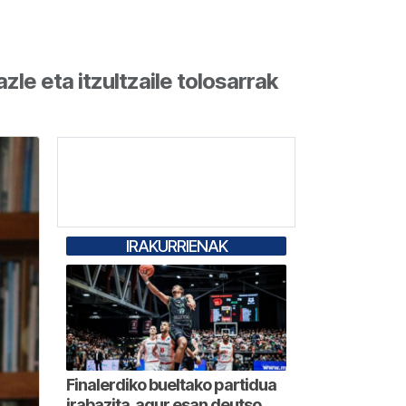
zle eta itzultzaile tolosarrak
IRAKURRIENAK
Finalerdiko bueltako partidua
irabazita, agur esan deutso