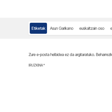
Etiketak
Asun Garikano
euskaltzain oso
e
Zure e-posta helbidea ez da argitaratuko.
Beharrez
IRUZKINA
*