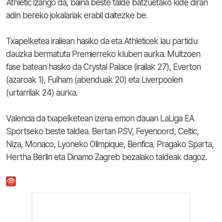
Athletic izango da, baina beste talde batzuetako kide diran
adin bereko jokalariak erabil daitezke be.
Txapelketea irailean hasiko da eta Athleticek lau partidu
dauzka bermatuta Premierreko kluben aurka. Multzoen
fase batean hasiko da Crystal Palace (irailak 27), Everton
(azaroak 1), Fulham (abenduak 20) eta Liverpoolen
(urtarrilak 24) aurka.
Valencia da txapelketean izena emon dauan LaLiga EA
Sportseko beste taldea. Bertan PSV, Feyenoord, Celtic,
Niza, Monaco, Lyoneko Olimpique, Benfica, Pragako Sparta,
Hertha Berlin eta Dinamo Zagreb bezalako taldeak dagoz.