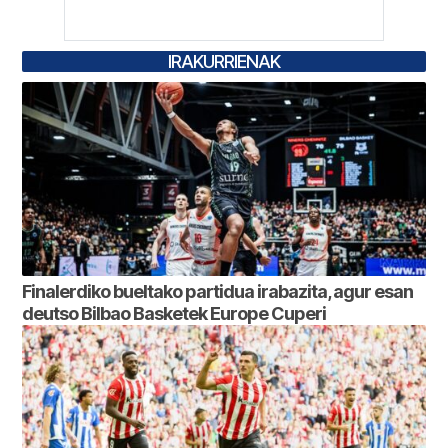
IRAKURRIENAK
Finalerdiko bueltako partidua irabazita, agur esan
deutso Bilbao Basketek Europe Cuperi