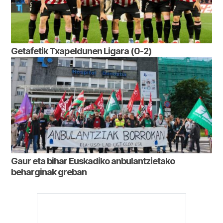
Getafetik Txapeldunen Ligara (0-2)
Gaur eta bihar Euskadiko anbulantzietako
beharginak greban