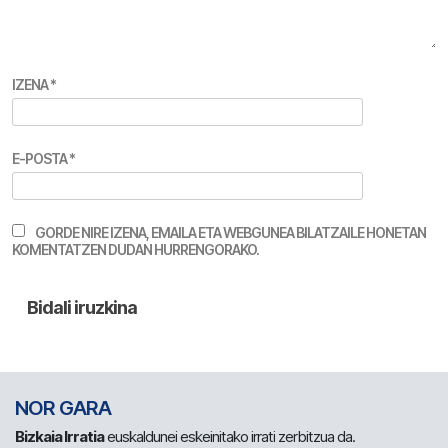
IZENA
*
E-POSTA
*
GORDE NIRE IZENA, EMAILA ETA WEBGUNEA BILATZAILE HONETAN
KOMENTATZEN DUDAN HURRENGORAKO.
NOR GARA
Bizkaia Irratia
euskaldunei eskeinitako irrati zerbitzua da.