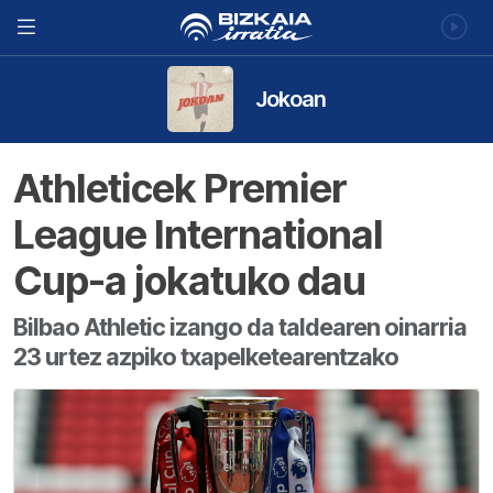
Jokoan
Athleticek Premier
League International
Cup-a jokatuko dau
Bilbao Athletic izango da taldearen oinarria
23 urtez azpiko txapelketearentzako