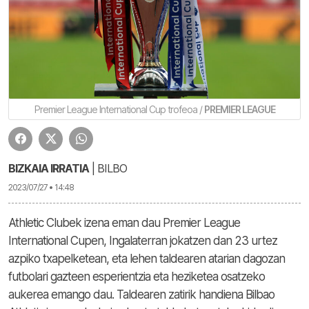
Premier League International Cup trofeoa /
PREMIER LEAGUE
BIZKAIA IRRATIA
| BILBO
2023/07/27 • 14:48
Athletic Clubek izena eman dau Premier League
International Cupen, Ingalaterran jokatzen dan 23 urtez
azpiko txapelketean, eta lehen taldearen atarian dagozan
futbolari gazteen esperientzia eta heziketea osatzeko
aukerea emango dau. Taldearen zatirik handiena Bilbao