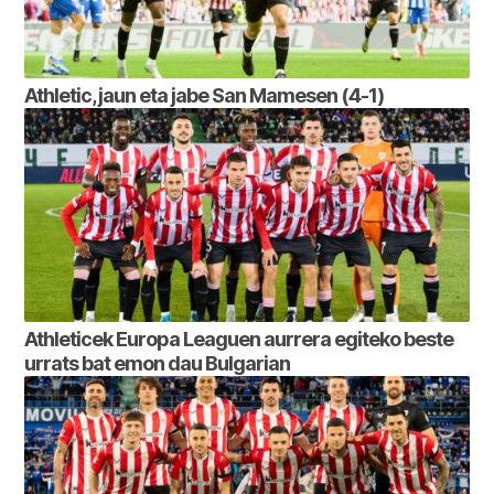
Athletic, jaun eta jabe San Mamesen (4-1)
Athleticek Europa Leaguen aurrera egiteko beste
urrats bat emon dau Bulgarian