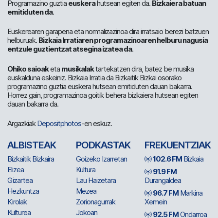
Programazino guztia
euskera
hutsean egiten da.
Bizkaiera batuan
emitiduten da
.
Euskerearen garapena eta normalizazinoa dira irratsaio berezi batzuen
helburuak.
Bizkaia Irratiaren programazinoaren helburu nagusia
entzule guztientzat atsegina izatea da
.
Ohiko saioak
eta
musikalak
tartekatzen dira, batez be musika
euskalduna eskeiniz. Bizkaia Irratia da Bizkaitik Bizkai osorako
programazino guztia euskera hutsean emitiduten dauan bakarra.
Horrez gain, programazinoa goitik behera bizkaiera hutsean egiten
dauan bakarra da.
Argazkiak
Depositphotos
-en eskuz.
ALBISTEAK
PODKASTAK
FREKUENTZIAK
Bizkaitik Bizkaira
Goizeko Izarretan
102.6 FM
Bizkaia
Elizea
Kultura
91.9 FM
Gizartea
Lau Haizetara
Durangaldea
Hezkuntza
Mezea
96.7 FM
Markina
Kirolak
Zorionagurrak
Xemein
Kulturea
Jokoan
92.5 FM
Ondarroa