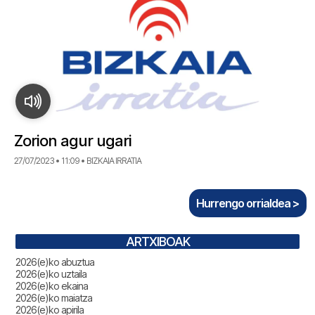
Zorion agur ugari
27/07/2023 • 11:09 • BIZKAIA IRRATIA
Hurrengo orrialdea >
ARTXIBOAK
2026(e)ko abuztua
2026(e)ko uztaila
2026(e)ko ekaina
2026(e)ko maiatza
2026(e)ko apirila