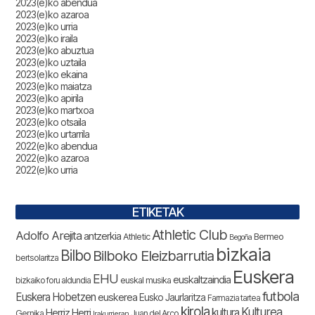
2023(e)ko abendua
2023(e)ko azaroa
2023(e)ko urria
2023(e)ko iraila
2023(e)ko abuztua
2023(e)ko uztaila
2023(e)ko ekaina
2023(e)ko maiatza
2023(e)ko apirila
2023(e)ko martxoa
2023(e)ko otsaila
2023(e)ko urtarrila
2022(e)ko abendua
2022(e)ko azaroa
2022(e)ko urria
ETIKETAK
Athletic Club
Adolfo Arejita
antzerkia
Athletic
Bermeo
Begoña
bizkaia
Bilbo
Bilboko Eleizbarrutia
bertsolaritza
Euskera
EHU
euskaltzaindia
bizkaiko foru aldundia
euskal musika
futbola
Euskera Hobetzen
euskerea
Eusko Jaurlaritza
Farmazia tartea
kirola
Kulturea
kultura
Herriz Herri
Gernika
Juan del Arco
Irakurrieran