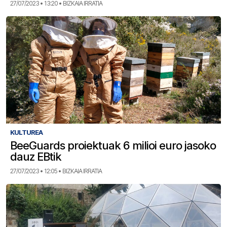
27/07/2023 • 13:20 • BIZKAIA IRRATIA
KULTUREA
BeeGuards proiektuak 6 milioi euro jasoko
dauz EBtik
27/07/2023 • 12:05 • BIZKAIA IRRATIA