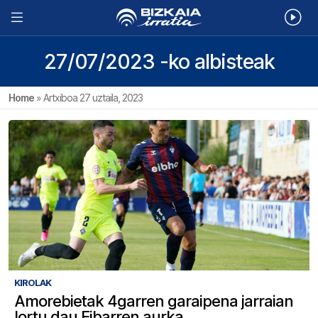
27/07/2023 -ko albisteak
Home
»
Artxiboa 27 uztaila, 2023
KIROLAK
Amorebietak 4garren garaipena jarraian
lortu dau Eibarren aurka