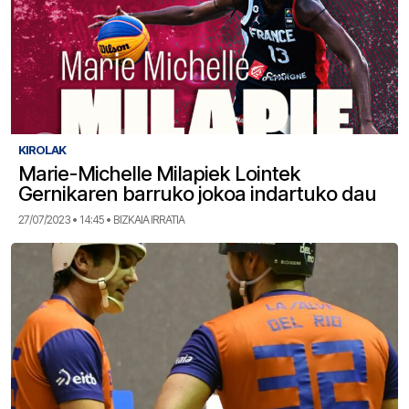
KIROLAK
Marie-Michelle Milapiek Lointek
Gernikaren barruko jokoa indartuko dau
27/07/2023 • 14:45 • BIZKAIA IRRATIA