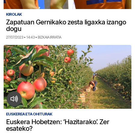
KIROLAK
Zapatuan Gernikako zesta ligaxka izango
dogu
27/07/2023 • 14:43 • BIZKAIA IRRATIA
EUSKEREA ETA OHITURAK
Euskera Hobetzen: ‘Hazitarako’. Zer
esateko?