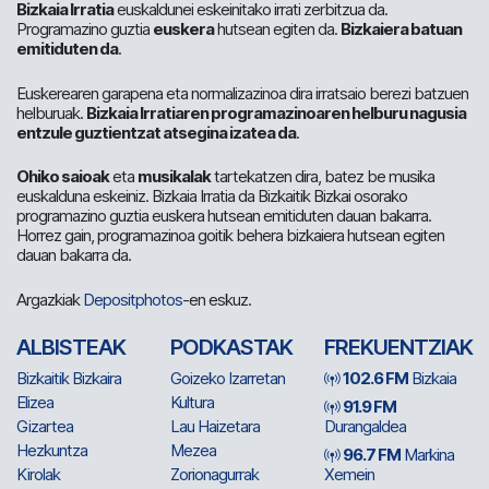
Bizkaia Irratia
euskaldunei eskeinitako irrati zerbitzua da.
Programazino guztia
euskera
hutsean egiten da.
Bizkaiera batuan
emitiduten da
.
Euskerearen garapena eta normalizazinoa dira irratsaio berezi batzuen
helburuak.
Bizkaia Irratiaren programazinoaren helburu nagusia
entzule guztientzat atsegina izatea da
.
Ohiko saioak
eta
musikalak
tartekatzen dira, batez be musika
euskalduna eskeiniz. Bizkaia Irratia da Bizkaitik Bizkai osorako
programazino guztia euskera hutsean emitiduten dauan bakarra.
Horrez gain, programazinoa goitik behera bizkaiera hutsean egiten
dauan bakarra da.
Argazkiak
Depositphotos
-en eskuz.
ALBISTEAK
PODKASTAK
FREKUENTZIAK
Bizkaitik Bizkaira
Goizeko Izarretan
102.6 FM
Bizkaia
Elizea
Kultura
91.9 FM
Gizartea
Lau Haizetara
Durangaldea
Hezkuntza
Mezea
96.7 FM
Markina
Kirolak
Zorionagurrak
Xemein