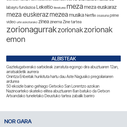
meza
Lekeitio
meza euskaraz
labayru fundazioa
literaturea
meza euskeraz
mezea
musika
Netflix
prime
osasuna
zinea
zinema
Zine tartea
video
urte askotarako
zorionagurrak
zorionak
zorionak
emon
ALBISTEAK
Gaztelugatxerako sarbideak zarratuta egongo dira abuztuaren 12an,
arratsaldetik aurrera
Onintza Enbeitak hunkituta hartu dau Aste Nagusiko pregoilariaren
ardurea
50 ekoizle baino gehiago Getxoko San Lorentzo azokan
Nazinoarteko skateko elitea abuztuaren 8an batuko da Getxon
Artxandako tuneletako Deustuko tartea zabalik barriro
NOR GARA