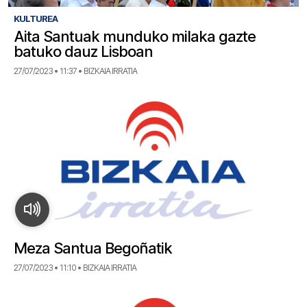
KULTUREA
Aita Santuak munduko milaka gazte
batuko dauz Lisboan
27/07/2023 • 11:37 • BIZKAIA IRRATIA
Meza Santua Begoñatik
27/07/2023 • 11:10 • BIZKAIA IRRATIA