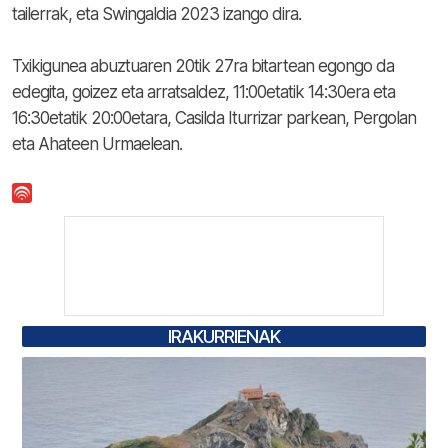
tailerrak, eta Swingaldia 2023 izango dira.
Txikigunea abuztuaren 20tik 27ra bitartean egongo da
edegita, goizez eta arratsaldez, 11:00etatik 14:30era eta
16:30etatik 20:00etara, Casilda Iturrizar parkean, Pergolan
eta Ahateen Urmaelean.
IRAKURRIENAK