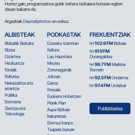
Horrez gain, programazinoa goitik behera bizkaiera hutsean egiten
dauan bakarra da.
Argazkiak
Depositphotos
-en eskuz.
ALBISTEAK
PODKASTAK
FREKUENTZIAK
Bizkaitik Bizkaira
Goizeko Izarretan
102.6 FM
Bizkaia
Elizea
Kultura
91.9 FM
Gizartea
Lau Haizetara
Durangaldea
Hezkuntza
Mezea
96.7 FM
Markina
Kirolak
Zorionagurrak
Xemein
Kulturea
Jokoan
92.5 FM
Ondarroa
Nekazaritza eta
Garoa
97.4 FM
Urdaibai
arrantza
Kresala
Politika
Euskera Hobetzen
Sormena
Planik Plan
Zientzia eta
Publizidadea
Aupa Bizkaia
Teknologia
Irakurrieran
Eremuz kanpo
Txapela buruan