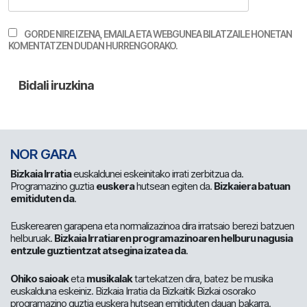
GORDE NIRE IZENA, EMAILA ETA WEBGUNEA BILATZAILE HONETAN
KOMENTATZEN DUDAN HURRENGORAKO.
NOR GARA
Bizkaia Irratia
euskaldunei eskeinitako irrati zerbitzua da.
Programazino guztia
euskera
hutsean egiten da.
Bizkaiera batuan
emitiduten da
.
Euskerearen garapena eta normalizazinoa dira irratsaio berezi batzuen
helburuak.
Bizkaia Irratiaren programazinoaren helburu nagusia
entzule guztientzat atsegina izatea da
.
Ohiko saioak
eta
musikalak
tartekatzen dira, batez be musika
euskalduna eskeiniz. Bizkaia Irratia da Bizkaitik Bizkai osorako
programazino guztia euskera hutsean emitiduten dauan bakarra.