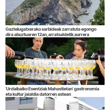
Gaztelugatxerako sarbideak zarratuta egongo
dira abuztuaren 12an, arratsaldetik aurrera
‘Urdaibaiko Esentziak Mahastietan’ gastronomia
eta kultur jaialdia datorren astean