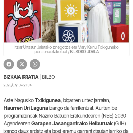
Itziar Urtasun Jaietako zinegotzia eta Mary Keinu Txikiguneko
pertsonaietako bat /
BILBOKO UDALA
BIZKAIA IRRATIA
| BILBO
2023/07/10 • 21:34
Aste Nagusiko
Txikigunea
, bigarren urtez jarraian,
Haurren Uri Laguna
izango da familientzat. Aurten be
programazinoak Nazino Batuen Erakundearen (NBE) 2030
Agendearen
Garapen Jasangarrirako Helburuak
(GJH)
izango dauz ardatz eta bost eremu garrantzitsutan jarriko da