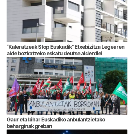
“Kaleratzeak Stop Euskadik” Etxebizitza Legearen
alde bozkatzeko eskatu deutse alderdiei
Gaur eta bihar Euskadiko anbulantzietako
beharginak greban