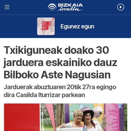
Egunez egun
Txikiguneak doako 30
jarduera eskainiko dauz
Bilboko Aste Nagusian
Jarduerak abuztuaren 20tik 27ra egingo
dira Casilda Iturrizar parkean