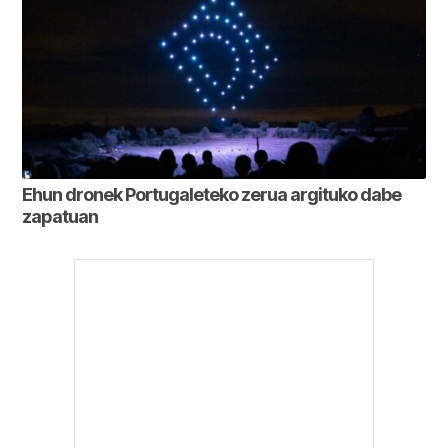
Ehun dronek Portugaleteko zerua argituko dabe
zapatuan