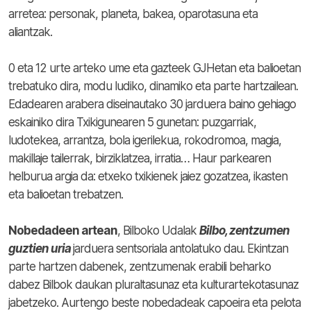
arretea: personak, planeta, bakea, oparotasuna eta
aliantzak.
0 eta 12 urte arteko ume eta gazteek GJHetan eta balioetan
trebatuko dira, modu ludiko, dinamiko eta parte hartzailean.
Edadearen arabera diseinautako 30 jarduera baino gehiago
eskainiko dira Txikigunearen 5 gunetan: puzgarriak,
ludotekea, arrantza, bola igerilekua, rokodromoa, magia,
makillaje tailerrak, birziklatzea, irratia… Haur parkearen
helburua argia da: etxeko txikienek jaiez gozatzea, ikasten
eta balioetan trebatzen.
Nobedadeen artean
, Bilboko Udalak
Bilbo, zentzumen
guztien uria
jarduera sentsoriala antolatuko dau. Ekintzan
parte hartzen dabenek, zentzumenak erabili beharko
dabez Bilbok daukan pluraltasunaz eta kulturartekotasunaz
jabetzeko. Aurtengo beste nobedadeak capoeira eta pelota