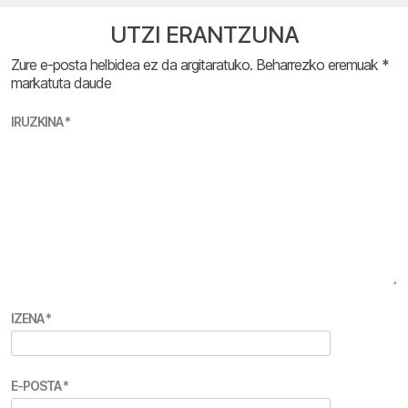
UTZI ERANTZUNA
Zure e-posta helbidea ez da argitaratuko.
Beharrezko eremuak
*
markatuta daude
IRUZKINA
*
IZENA
*
E-POSTA
*