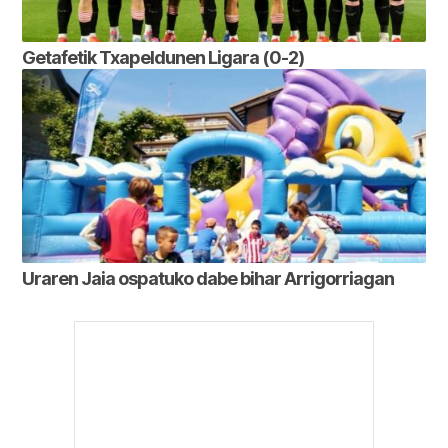
Getafetik Txapeldunen Ligara (0-2)
Uraren Jaia ospatuko dabe bihar Arrigorriagan