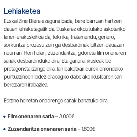
Lehiaketea
Euskal Zine Bilera ezaguna bada, bere barruan hartzen
dauan lehiaketagatik da. Euskaraz ekoiztutako askotariko
lanen erakusleihoa da, teknika, tratamendu, genero,
sorkuntza prozesu zein gai desbardinak biltzen dauazan
neurrian. Hori holan, zuzendaritza, gidoi eta film onenaren
sariak desbardinduko dira. Eta ganera, ikusleak be
protagonista izango dira, lan bakotxari eurek emondako
puntuazinoen bidez erabagiko dabelako ikuslearen sari
bereziaren irabazlea.
Edizino honetan ondorengo sariak banatuko dira:
Film onenaren saria
– 3.000€
Zuzendaritza onenaren saria
– 1.600€