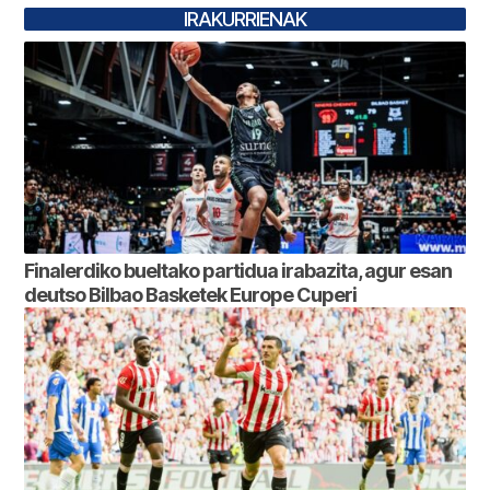
IRAKURRIENAK
Finalerdiko bueltako partidua irabazita, agur esan
deutso Bilbao Basketek Europe Cuperi