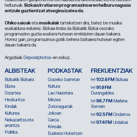
helburuak.
Bizkaia Irratiaren programazinoaren helburu nagusia
entzule guztientzat atsegina izatea da
.
Ohiko saioak
eta
musikalak
tartekatzen dira, batez be musika
euskalduna eskeiniz. Bizkaia Irratia da Bizkaitik Bizkai osorako
programazino guztia euskera hutsean emitiduten dauan bakarra.
Horrez gain, programazinoa goitik behera bizkaiera hutsean egiten
dauan bakarra da.
Argazkiak
Depositphotos
-en eskuz.
ALBISTEAK
PODKASTAK
FREKUENTZIAK
Bizkaitik Bizkaira
Goizeko Izarretan
102.6 FM
Bizkaia
Elizea
Kultura
91.9 FM
Gizartea
Lau Haizetara
Durangaldea
Hezkuntza
Mezea
96.7 FM
Markina
Kirolak
Zorionagurrak
Xemein
Kulturea
Jokoan
92.5 FM
Ondarroa
Nekazaritza eta
Garoa
97.4 FM
Urdaibai
arrantza
Kresala
Politika
Euskera Hobetzen