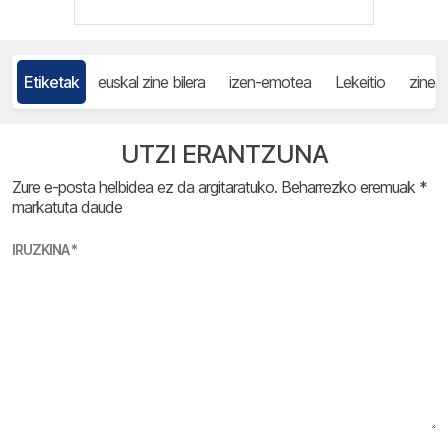
Etiketak
euskal zine bilera
izen-emotea
Lekeitio
zinea
UTZI ERANTZUNA
Zure e-posta helbidea ez da argitaratuko.
Beharrezko eremuak
*
markatuta daude
IRUZKINA
*