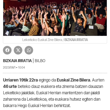
Lekeitioko Euskal Zine Bilera /
BIZKAIA IRRATIA
BIZKAIA IRRATIA
| BILBO
2023/08/1 • 10:04
Urriaren 19tik 22ra
egingo da
Euskal Zine Bilera
. Aurten
46 urte
beteko dauz euskera eta zinema batzen dauazan
Lekeitioko jaialdiak. Euskal Herrian mantentzen dan jaialdi
zaharrena da Lekeitiokoa, eta euskara hutsez egiten dan
bakarra Hego Euskal Herrian behintzat.