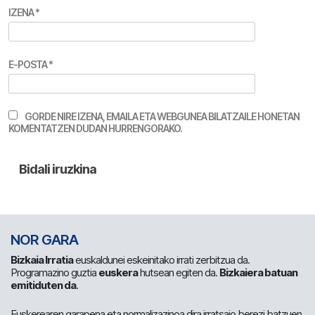
IZENA
*
E-POSTA
*
GORDE NIRE IZENA, EMAILA ETA WEBGUNEA BILATZAILE HONETAN
KOMENTATZEN DUDAN HURRENGORAKO.
NOR GARA
Bizkaia Irratia
euskaldunei eskeinitako irrati zerbitzua da.
Programazino guztia
euskera
hutsean egiten da.
Bizkaiera batuan
emitiduten da
.
Euskerearen garapena eta normalizazinoa dira irratsaio berezi batzuen