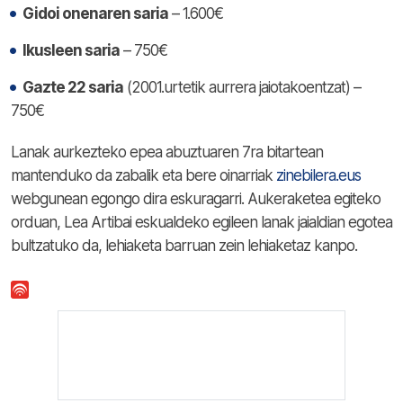
Gidoi onenaren saria
– 1.600€
Ikusleen saria
– 750€
Gazte 22 saria
(2001.urtetik aurrera jaiotakoentzat) –
750€
Lanak aurkezteko epea abuztuaren 7ra bitartean
mantenduko da zabalik eta bere oinarriak
zinebilera.eus
webgunean egongo dira eskuragarri. Aukeraketea egiteko
orduan, Lea Artibai eskualdeko egileen lanak jaialdian egotea
bultzatuko da, lehiaketa barruan zein lehiaketaz kanpo.