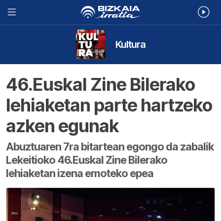
Kultura
46.Euskal Zine Bilerako
lehiaketan parte hartzeko
azken egunak
Abuztuaren 7ra bitartean egongo da zabalik
Lekeitioko 46.Euskal Zine Bilerako
lehiaketan izena emoteko epea