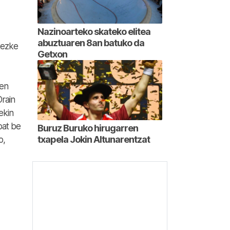
Nazinoarteko skateko elitea
abuztuaren 8an batuko da
itezke
Getxon
ren
Orain
ekin
bat be
Buruz Buruko hirugarren
txapela Jokin Altunarentzat
o,