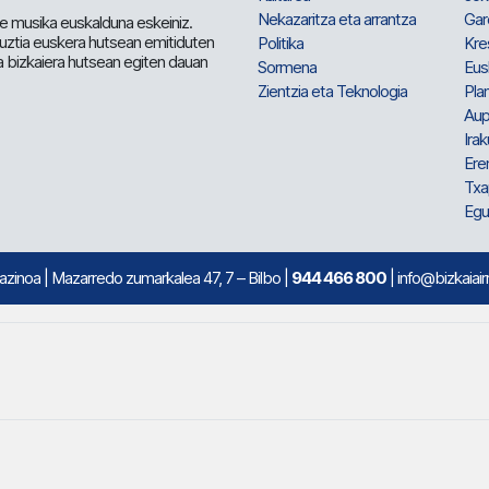
Nekazaritza eta arrantza
Gar
e musika euskalduna eskeiniz.
 guztia euskera hutsean emitiduten
Politika
Kre
a bizkaiera hutsean egiten dauan
Sormena
Eus
Zientzia eta Teknologia
Plan
Aup
Irak
Ere
Txa
Egu
mazinoa
| Mazarredo zumarkalea 47, 7 – Bilbo |
944 466 800
| info@bizkaiair