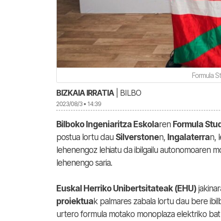
Formula S
BIZKAIA IRRATIA
| BILBO
2023/08/3 • 14:39
Bilboko Ingeniaritza Eskola
ren
Formula Stud
postua lortu dau
Silverstone
n,
Ingalaterra
n, 
lehenengoz lehiatu da ibilgailu autonomoaren mo
lehenengo saria.
Euskal Herriko Unibertsitateak (EHU)
jakina
proiektua
k palmares zabala lortu dau bere ibil
urtero formula motako monoplaza elektriko bat di