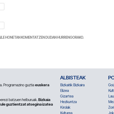
TZAILE HONETAN KOMENTATZEN DUDAN HURRENGORAKO.
ALBISTEAK
P
 da. Programazino guztia
euskera
Bizkaitik Bizkaira
Goi
Elizea
Kult
Gizartea
Lau
berezi batzuen helburuak.
Bizkaia
Hezkuntza
Me
ule guztientzat atsegina izatea
Kirolak
Zor
Kulturea
Jok