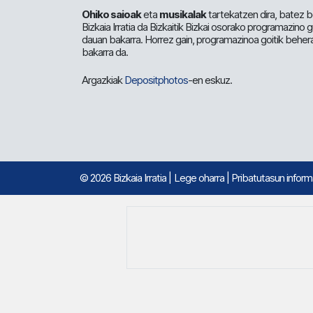
Ohiko saioak
eta
musikalak
tartekatzen dira, batez b
Bizkaia Irratia da Bizkaitik Bizkai osorako programazino
dauan bakarra. Horrez gain, programazinoa goitik beher
bakarra da.
Argazkiak
Depositphotos
-en eskuz.
© 2026 Bizkaia Irratia
|
Lege oharra
|
Pribatutasun infor