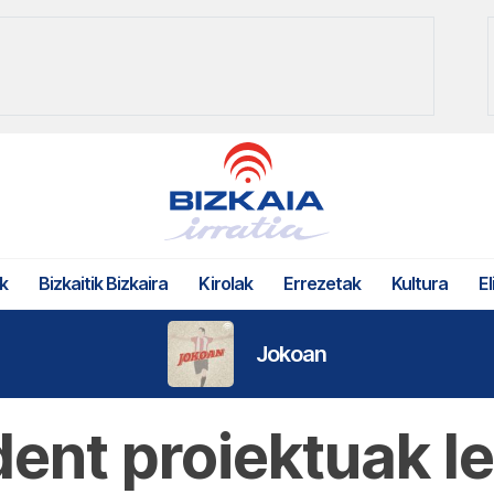
k
Bizkaitik Bizkaira
Kirolak
Errezetak
Kultura
El
Jokoan
dent proiektuak 