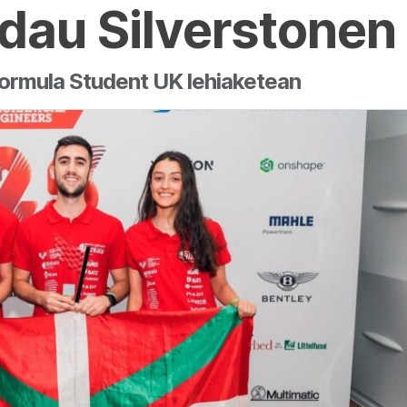
 dau Silverstonen
 Formula Student UK lehiaketean