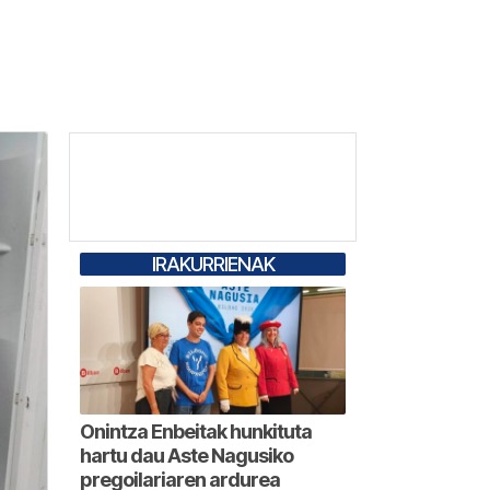
IRAKURRIENAK
Onintza Enbeitak hunkituta
hartu dau Aste Nagusiko
pregoilariaren ardurea