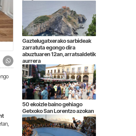
Gaztelugatxerako sarbideak
zarratuta egongo dira
abuztuaren 12an, arratsaldetik
aurrera
engo
50 ekoizle baino gehiago
Getxoko San Lorentzo azokan
nt
tan,