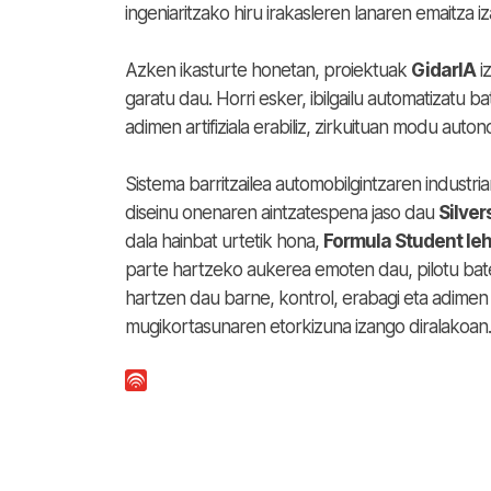
ingeniaritzako hiru irakasleren lanaren emaitza iz
Azken ikasturte honetan, proiektuak
GidarIA
i
garatu dau. Horri esker, ibilgailu automatizatu
adimen artifiziala erabiliz, zirkuituan modu auto
Sistema barritzailea automobilgintzaren industr
diseinu onenaren aintzatespena jaso dau
Silver
dala hainbat urtetik hona,
Formula Student le
parte hartzeko aukerea emoten dau, pilotu bate
hartzen dau barne, kontrol, erabagi eta adimen 
mugikortasunaren etorkizuna izango diralakoan.