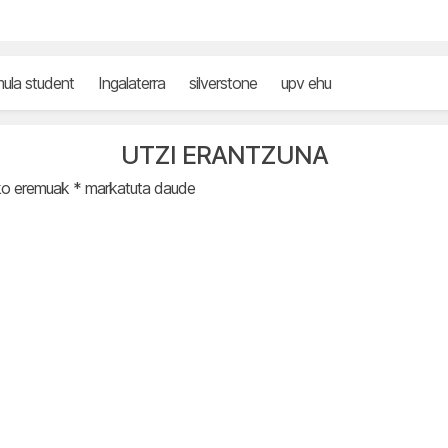
mula student
Ingalaterra
silverstone
upv ehu
UTZI ERANTZUNA
ko eremuak
*
markatuta daude