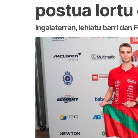
postua lortu
Ingalaterran, lehiatu barri dan