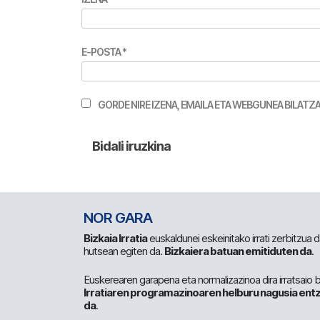
E-POSTA
*
GORDE NIRE IZENA, EMAILA ETA WEBGUNEA BILA
NOR GARA
Bizkaia Irratia
euskaldunei eskeinitako irrati zerbitzua
hutsean egiten da.
Bizkaiera batuan emitiduten da
.
Euskerearen garapena eta normalizazinoa dira irratsaio 
Irratiaren programazinoaren helburu nagusia entz
da
.