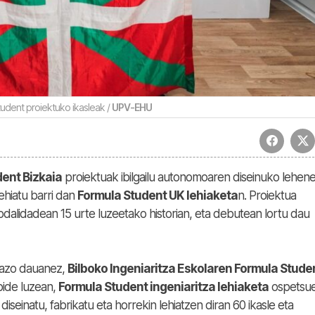
tudent proiektuko ikasleak /
UPV-EHU
ent Bizkaia
proiektuak ibilgailu autonomoaren diseinuko lehen
lehiatu barri dan
Formula Student UK lehiaketa
n. Proiektua
dalidadean 15 urte luzeetako historian, eta debutean lortu dau
razo dauanez,
Bilboko Ingeniaritza Eskolaren Formula Stude
bide luzean,
Formula Student ingeniaritza lehiaketa
ospetsue
seinatu, fabrikatu eta horrekin lehiatzen diran 60 ikasle eta