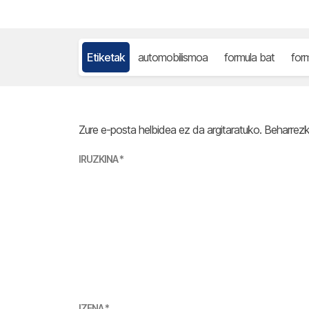
Etiketak
automobilismoa
formula bat
for
Zure e-posta helbidea ez da argitaratuko.
Beharrez
IRUZKINA
*
IZENA
*