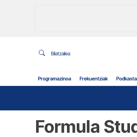
Bilatzailea
Programazinoa
Frekuentziak
Podkasta
Nekazaritza eta arrantza
Formula Stu