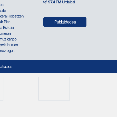
97.4 FM
Urdaibai
oa
sala
kera Hobetzen
ik Plan
Publizidadea
a Bizkaia
urrieran
muz kanpo
pela buruan
nez egun
ratia.eus