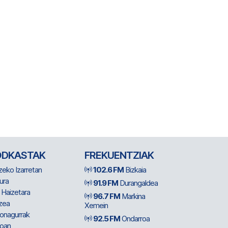
ODKASTAK
FREKUENTZIAK
zeko Izarretan
102.6 FM
Bizkaia
ura
91.9 FM
Durangaldea
 Haizetara
96.7 FM
Markina
zea
Xemein
ionagurrak
92.5 FM
Ondarroa
oan