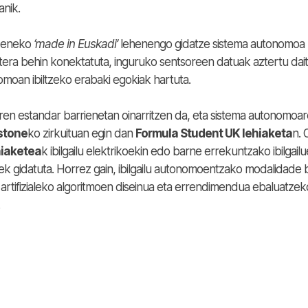
anik.
zeneko
‘made in Euskadi’
lehenengo gidatze sistema autonomoa
 batera behin konektatuta, inguruko sentsoreen datuak aztertu da
nomoan ibiltzeko erabaki egokiak hartuta.
iaren estandar barrienetan oinarritzen da, eta sistema autonomoa
stone
ko zirkuituan egin dan
Formula Student UK lehiaketa
n. 
hiaketea
k ibilgailu elektrikoekin edo barne errekuntzako ibilgailu
k gidatuta. Horrez gain, ibilgailu autonomoentzako modalidade 
artifizialeko algoritmoen diseinua eta errendimendua ebaluatzek