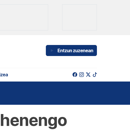
Entzun zuzenean
izea
lehenengo